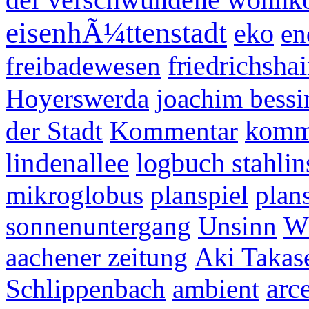
eisenhÃ¼ttenstadt
eko
en
friedrichsha
freibadewesen
Hoyerswerda
joachim bessi
komm
der Stadt
Kommentar
lindenallee
logbuch stahlin
mikroglobus
planspiel
plan
sonnenuntergang
Unsinn
Wi
aachener zeitung
Aki Takas
arc
Schlippenbach
ambient