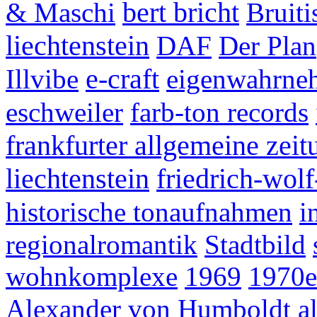
bert bricht
& Maschi
Bruit
liechtenstein
DAF
Der Plan
e-craft
Illvibe
eigenwahrn
eschweiler
farb-ton records
frankfurter allgemeine zeit
liechtenstein
friedrich-wolf
historische tonaufnahmen
i
regionalromantik
Stadtbild
wohnkomplexe
1969
1970e
Alexander von Humboldt
a