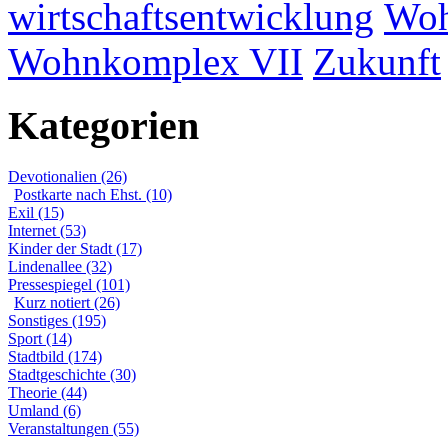
wirtschaftsentwicklung
Woh
Wohnkomplex VII
Zukunft
Kategorien
Devotionalien (26)
Postkarte nach Ehst. (10)
Exil (15)
Internet (53)
Kinder der Stadt (17)
Lindenallee (32)
Pressespiegel (101)
Kurz notiert (26)
Sonstiges (195)
Sport (14)
Stadtbild (174)
Stadtgeschichte (30)
Theorie (44)
Umland (6)
Veranstaltungen (55)