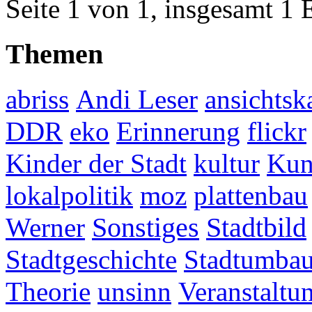
Seite 1 von 1, insgesamt 1 
Themen
abriss
Andi Leser
ansichtsk
DDR
eko
Erinnerung
flickr
Kinder der Stadt
kultur
Kun
lokalpolitik
moz
plattenbau
Werner
Sonstiges
Stadtbild
Stadtgeschichte
Stadtumba
Theorie
unsinn
Veranstaltu