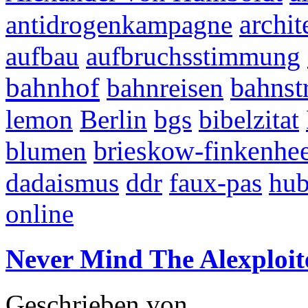
archit
antidrogenkampagne
aufbau
aufbruchsstimmung
bahnhof
bahnst
bahnreisen
lemon
Berlin
bgs
bibelzitat
brieskow-finkenhe
blumen
dadaismus
ddr
faux-pas
hub
online
Never Mind The Alexploite
Geschrieben von