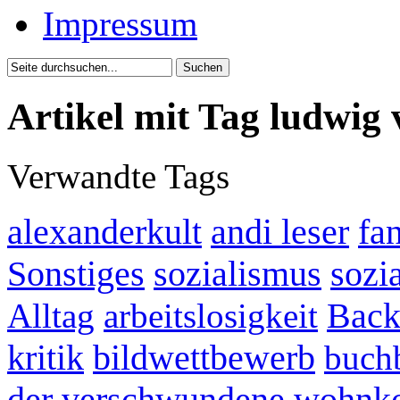
Impressum
Artikel mit Tag ludwig
Verwandte Tags
alexanderkult
andi leser
fan
Sonstiges
sozialismus
sozia
Back
Alltag
arbeitslosigkeit
kritik
bildwettbewerb
buch
der verschwundene wohnk