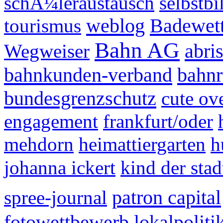
schÃ¼leraustausch
selbstbi
weblog
Badewett
tourismus
Bahn AG
abri
Wegweiser
bahnkunden-verband
bahnr
bundesgrenzschutz
cute ov
engagement
frankfurt/oder
mehdorn
heimattiergarten
h
johanna ickert
kind der stad
patron capital
spree-journal
fotowettbewerb
lokalpoliti