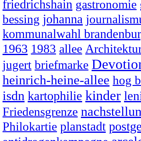
friedrichshain
gastronomie
johanna
bessing
journalism
kommunalwahl brandenbur
1963
1983
allee
Architektur
Devotio
jugert
briefmarke
heinrich-heine-allee
hog b
kinder
isdn
kartophilie
len
nachstellu
Friedensgrenze
planstadt
postg
Philokartie