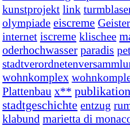
kunstprojekt
link
turmblase
eiscreme
olympiade
Geister
iscreme
m
internet
klischee
oderhochwasser
paradis
pe
stadtverordnetenversammlu
wohnkomplex
wohnkomple
publikatio
Plattenbau
x**
stadtgeschichte
entzug
ru
klabund
marietta di monac