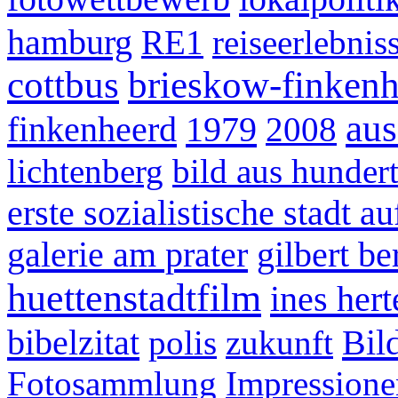
hamburg
RE1
reiseerlebnis
cottbus
brieskow-finkenh
aus
finkenheerd
1979
2008
lichtenberg
bild aus hunder
erste sozialistische stadt 
galerie am prater
gilbert b
huettenstadtfilm
ines hert
bibelzitat
Bil
polis
zukunft
Fotosammlung
Impressione