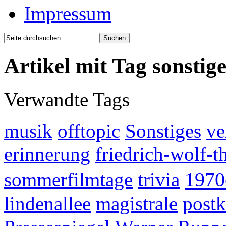
Impressum
Artikel mit Tag sonstige
Verwandte Tags
musik
offtopic
Sonstiges
ve
erinnerung
friedrich-wolf-t
1970
sommerfilmtage
trivia
lindenallee
magistrale
postk