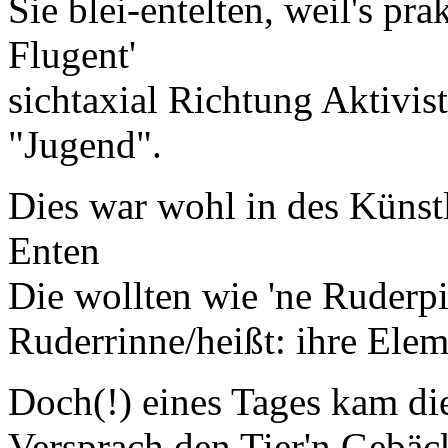
Sie blei-entelten, weil's pr
Flugent'
sichtaxial Richtung Aktivis
"Jugend".
Dies war wohl in des Künst
Enten
Die wollten wie 'ne Ruderpi
Ruderrinne/heißt: ihre Elem
Doch(!) eines Tages kam di
Versprach den Tier'n Gebä