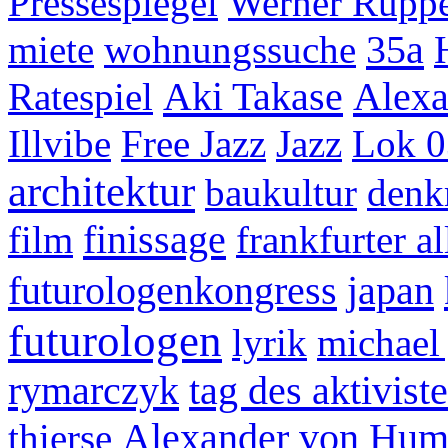
Pressespiegel
Werner Ruppe
35a
miete
wohnungssuche
Aki Takase
Alexa
Ratespiel
Illvibe
Free Jazz
Jazz
Lok 0
architektur
baukultur
denk
finissage
film
frankfurter a
futurologenkongress
japan
futurologen
lyrik
michael 
rymarczyk
tag des aktivist
Alexander von Hum
thierse