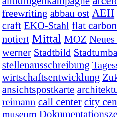
arcel
antidrogenkampagne
AEH
freewriting
abbau ost
craft
flat carbon
EKO-Stahl
Mittal
notiert
MOZ
Neues
werner
Stadtbild
Stadtumb
stellenausschreibung
Tages
wirtschaftsentwicklung
Zuk
ansichtspostkarte
architek
call center
city cen
reimann
Dokumentationsz
museum