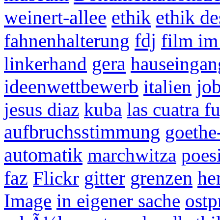
weinert-allee
ethik
ethik d
fdj
fahnenhalterung
film i
gera
linkerhand
hauseingan
ideenwettbewerb
jo
italien
jesus diaz
kuba
las cuatra 
aufbruchsstimmung
goethe-
automatik
marchwitza
poes
faz
gitter
grenzen
he
Flickr
Image
in eigener sache
ostp