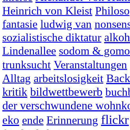
Heinrich von Kleist
Philoso
fantasie
ludwig van
nonsen
alkoh
sozialistische diktatur
Lindenallee
sodom & gomo
trunksucht
Veranstaltungen
Back
Alltag
arbeitslosigkeit
kritik
bildwettbewerb
buch
der verschwundene wohnk
flickr
eko
ende
Erinnerung