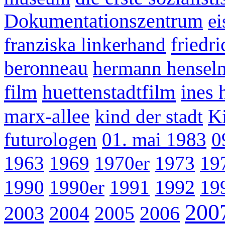
Dokumentationszentrum
ei
friedr
franziska linkerhand
beronneau
hermann hensel
huettenstadtfilm
film
ines 
marx-allee
kind der stadt
Ki
futurologen
01. mai 1983
0
1963
1969
1970er
1973
19
1990
1990er
1991
1992
19
200
2003
2004
2005
2006