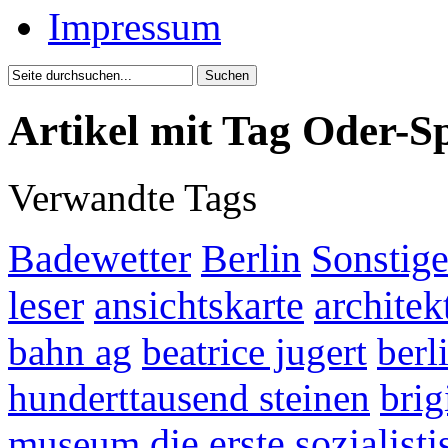
Impressum
Artikel mit Tag Oder-S
Verwandte Tags
Badewetter
Berlin
Sonstige
leser
ansichtskarte
architek
bahn ag
beatrice jugert
berl
hunderttausend steinen
brig
museum
die erste sozialis