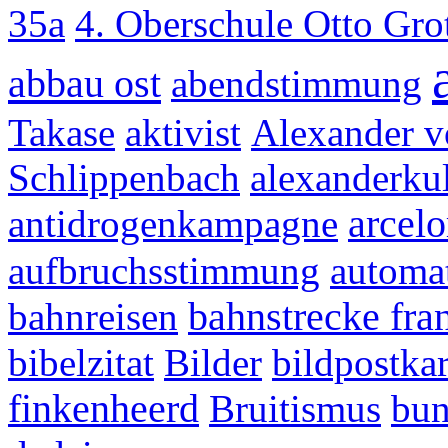
35a
4. Oberschule Otto Gr
abbau ost
abendstimmung
Takase
aktivist
Alexander 
Schlippenbach
alexanderkul
antidrogenkampagne
arcelo
aufbruchsstimmung
automa
bahnreisen
bahnstrecke fra
bibelzitat
Bilder
bildpostkar
finkenheerd
Bruitismus
bun