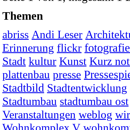
Themen
abriss
Andi Leser
Architekt
fotografie
Erinnerung
flickr
Stadt
kultur
Kunst
Kurz not
plattenbau
presse
Pressespi
Stadtbild
Stadtentwicklung
Stadtumbau
stadtumbau ost
Veranstaltungen
weblog
wir
Wohnkomplex V
wohnkomp