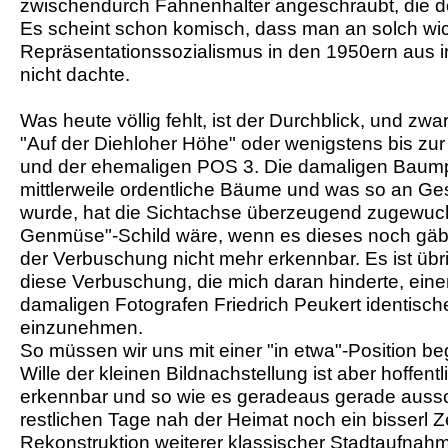
zwischendurch Fahnenhalter angeschraubt, die do
Es scheint schon komisch, dass man an solch wic
Repräsentationssozialismus in den 1950ern aus 
nicht dachte.
Was heute völlig fehlt, ist der Durchblick, und zw
"Auf der Diehloher Höhe" oder wenigstens bis zu
und der ehemaligen POS 3. Die damaligen Baumpf
mittlerweile ordentliche Bäume und was so an Ge
wurde, hat die Sichtachse überzeugend zugewuch
Genmüse"-Schild wäre, wenn es dieses noch gäbe
der Verbuschung nicht mehr erkennbar. Es ist üb
diese Verbuschung, die mich daran hinderte, einen
damaligen Fotografen Friedrich Peukert identisc
einzunehmen.
So müssen wir uns mit einer "in etwa"-Position b
Wille der kleinen Bildnachstellung ist aber hoffen
erkennbar und so wie es geradeaus gerade ausscha
restlichen Tage nah der Heimat noch ein bisserl Ze
Rekonstruktion weiterer klassischer Stadtaufnah