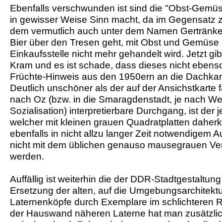
Ebenfalls verschwunden ist sind die "Obst-Gemü
in gewisser Weise Sinn macht, da im Gegensatz z
dem vermutlich auch unter dem Namen Gertränke-
Bier über den Tresen geht, mit Obst und Gemüse 
Einkaufsstelle nicht mehr gehandelt wird. Jetzt gi
Kram und es ist schade, dass dieses nicht ebens
Früchte-Hinweis aus den 1950ern an die Dachkan
Deutlich unschöner als der auf der Ansichstkarte 
nach Oz (bzw. in die Smaragdenstadt, je nach Wes
Sozialisation) interpretierbare Durchgang, ist der j
welcher mit kleinen grauen Quadratplatten daher
ebenfalls in nicht allzu langer Zeit notwendigem A
nicht mit dem üblichen genauso mausegrauen Ver
werden.
Auffällig ist weiterhin die der DDR-Stadtgestaltu
Ersetzung der alten, auf die Umgebungsarchitekt
Laternenköpfe durch Exemplare im schlichteren 
der Hauswand näheren Laterne hat man zusätzli