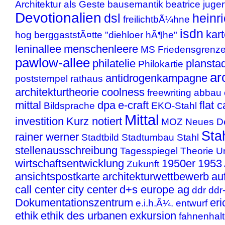
Architektur als Geste
bausemantik
beatrice juger
Devotionalien
dsl
heinr
freilichtbÃ¼hne
isdn
kart
hog berggaststÃ¤tte "diehloer hÃ¶he"
leninallee
menschenleere
MS Friedensgrenz
pawlow-allee
philatelie
plansta
Philokartie
ar
antidrogenkampagne
poststempel
rathaus
architekturtheorie
coolness
freewriting
abbau 
mittal
dpa
e-craft
flat 
Bildsprache
EKO-Stahl
Mittal
investition
Kurz notiert
MOZ
Neues D
Sta
rainer werner
Stadtbild
Stadtumbau
Stahl
stellenausschreibung
Tagesspiegel
Theorie
U
wirtschaftsentwicklung
1950er
1953
Zukunft
ansichtspostkarte
architekturwettbewerb
au
call center
city center
d+s europe ag
ddr
ddr
Dokumentationszentrum
eri
e.i.h.Ã¼.
entwurf
ethik
ethik des urbanen
exkursion
fahnenhal