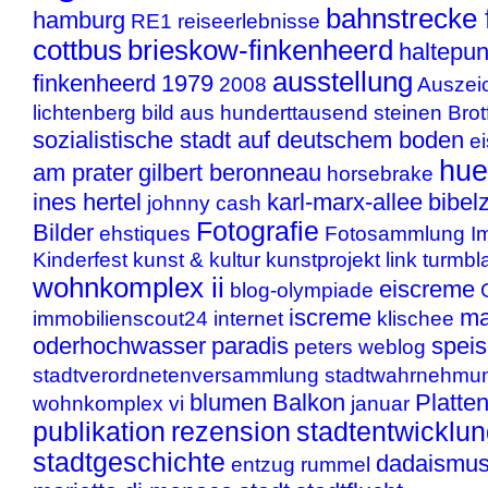
bahnstrecke f
hamburg
RE1
reiseerlebnisse
cottbus
brieskow-finkenheerd
haltepun
ausstellung
finkenheerd
1979
2008
Auszei
lichtenberg
bild aus hunderttausend steinen
Brot
sozialistische stadt auf deutschem boden
e
hue
am prater
gilbert beronneau
horsebrake
ines hertel
karl-marx-allee
bibelz
johnny cash
Fotografie
Bilder
ehstiques
Fotosammlung
I
Kinderfest
kunst & kultur
kunstprojekt
link
turmbl
wohnkomplex ii
eiscreme
blog-olympiade
iscreme
ma
immobilienscout24
internet
klischee
oderhochwasser
paradis
speis
peters weblog
stadtverordnetenversammlung
stadtwahrnehmu
blumen
Balkon
Platte
wohnkomplex vi
januar
publikation
rezension
stadtentwicklu
stadtgeschichte
dadaismu
entzug
rummel