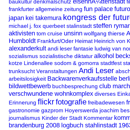
eisenhÃ¼ttenstadt
baukultur
denkmalschutz
f
fun palace
futur
frankfurter allgemeine zeitung
kongress der futu
japan
kei takemura
steffen ryma
michael j. fox
querbeet
stalinstadt
aktivisten
unsinn
A
tom cruise
wolfgang thierse
Humboldt
Frankfurt/Oder
Heimat
Heinrich von K
alexanderkult
andi leser
fantasie
ludwig van
no
alkohol
beck
sozialismus
sozialistische diktatur
kotze
Lindenallee
sodom & gomorra
stadtfest
st
Andi Leser
trunksucht
Veranstaltungen
absch
Backwarenverkaufsstelle
berl
arbeitslosigkeit
bildwettbewerb
club march
buchbesprechung
verschwundene wohnkomplex
diverses
Einka
flickr
fotografie
f
Erinnerung
freibadewesen
gastronomie
gazprom
Hoyerswerda
joachim bes
komm
journalismus
Kinder der Stadt
Kommentar
brandenburg 2008
logbuch stahlinstadt
196