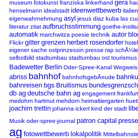
gera
museum
fotokunst
franziska linkerhand
ha
ideenwettbewerb
henselmann
idealstadt
italie
asyl
eigenwahrnehmung
jesus diaz
kuba
las cu
aufbruchsstimmung
literatur
zitat
goethe-institu
automatik
autor
bl
marchwitza
poesie
technik
gitter
grenzen
herbert rosendorfer
Flickr
hotel
eigener sache
ostprinzessin
presse
rap
schÃ¼le
selbstbild
stadtumbau
stadtumbau ost
tourismus
Badewetter
Berlin
Oder-Spree-Kanal
Wegweis
bahnhof
abriss
bahnku
bahnhofsgebÃ¤ude
bahnreisen
bgs
Bruitismus
bundesgrenzsch
db ag
deutsche bahn ag
engagement
frankfur
medohrn
hartmut mehdorn
heimattiergarten
huet
joachim trettin
lib
johanna ickert
kind der stadt
patron capital
presse
Musik
oder-spree-journal
ag
fotowettbewerb
lokalpolitik
Mittelbahnste