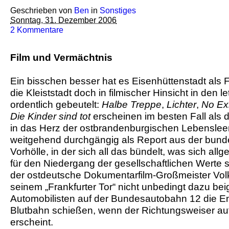
Geschrieben von
Ben
in
Sonstiges
Sonntag, 31. Dezember 2006
2 Kommentare
Film und Vermächtnis
Ein bisschen besser hat es Eisenhüttenstadt als 
die Kleiststadt doch in filmischer Hinsicht in den l
ordentlich gebeutelt:
Halbe Treppe
,
Lichter
,
No Exi
Die Kinder sind tot
erscheinen im besten Fall als de
in das Herz der ostbrandenburgischen Lebensle
weitgehend durchgängig als Report aus der bun
Vorhölle, in der sich all das bündelt, was sich al
für den Niedergang der gesellschaftlichen Werte s
der ostdeutsche Dokumentarfilm-Großmeister Vol
seinem „Frankfurter Tor“ nicht unbedingt dazu be
Automobilisten auf der Bundesautobahn 12 die En
Blutbahn schießen, wenn der Richtungsweiser auf
erscheint.