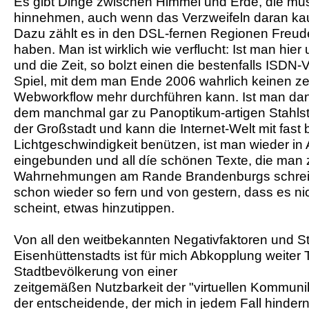
Es gibt Dinge zwischen Himmel und Erde, die mu
hinnehmen, auch wenn das Verzweifeln daran kau
Dazu zählt es in den DSL-fernen Regionen Freude
haben. Man ist wirklich wie verflucht: Ist man hie
und die Zeit, so bolzt einen die bestenfalls ISD
Spiel, mit dem man Ende 2006 wahrlich keinen z
Webworkflow mehr durchführen kann. Ist man da
dem manchmal gar zu Panoptikum-artigen Stahlsta
der Großstadt und kann die Internet-Welt mit fast 
Lichtgeschwindigkeit benützen, ist man wieder in A
eingebunden und all díe schönen Texte, die man
Wahrnehmungen am Rande Brandenburgs schreib
schon wieder so fern und von gestern, dass es n
scheint, etwas hinzutippen.
Von all den weitbekannten Negativfaktoren und S
Eisenhüttenstadts ist für mich Abkopplung weiter T
Stadtbevölkerung von einer
zeitgemäßen Nutzbarkeit der "virtuellen Kommuni
der entscheidende, der mich in jedem Fall hindern