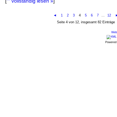
[
"" vollständig lesen »
]
◄
1
2
3
4
5
6
7
…
12
Seite 4 von 12, insgesamt 82 Einträge
Webd
Powered