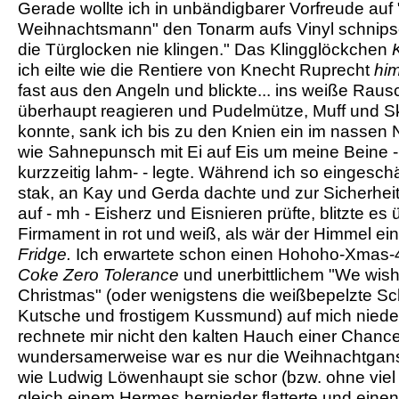
Gerade wollte ich in unbändigbarer Vorfreude au
Weihnachtsmann" den Tonarm aufs Vinyl schnips
die Türglocken nie klingen." Das Klingglöckchen
ich eilte wie die Rentiere von Knecht Ruprecht
him
fast aus den Angeln und blickte... ins weiße Raus
überhaupt reagieren und Pudelmütze, Muff und Sk
konnte, sank ich bis zu den Knien ein im nassen
wie Sahnepunsch mit Ei auf Eis um meine Beine -
kurzzeitig lahm- - legte. Während ich so einges
stak, an Kay und Gerda dachte und zur Sicherhei
auf - mh - Eisherz und Eisnieren prüfte, blitzte es
Firmament in rot und weiß, als wär der Himmel ein
Fridge.
Ich erwartete schon einen Hohoho-Xmas-4
Coke Zero Tolerance
und unerbittlichem "We wish
Christmas" (oder wenigstens die weißbepelzte Sch
Kutsche und frostigem Kussmund) auf mich niede
rechnete mir nicht den kalten Hauch einer Chance
wundersamerweise war es nur die Weihnachtgans
wie Ludwig Löwenhaupt sie schor (bzw. ohne viel 
gleich einem Hermes hernieder flatterte und einen