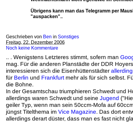
Übrigens kann man das Telegramm per Mausk
"auspacken"..
Geschrieben von
Ben
in
Sonstiges
Freitag, 22. Dezember 2006
Noch keine Kommentare
.. . Wenigstens Letzteres stimmt, sofern man
Goog
mag. Für die anderen Planstädte der DDR Hoye
interessieren sich die Eisenhüttenstädter
allerdin
für
Berlin
und
Frankfurt
mehr als für sich selbst. F
die Bohne.
In der Gesamtschau triumphieren Schwedt und H
allerdings waren Schwedt und seine
Jugend
("Hie
geiler Typ, wenn man sein 50ccm-Mofa auf 60ccm h
jüngst Titelthema im
Vice Magazine
. Das dort entw
allerdings derart düster, dass man es fast nicht g