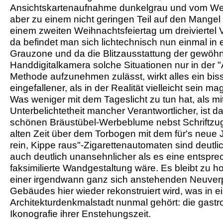
Ansichtskartenaufnahme dunkelgrau und vom Wet
aber zu einem nicht geringen Teil auf den Mange
einem zweiten Weihnachtsfeiertag um dreiviertel V
da befindet man sich lichtechnisch nun einmal in e
Grauzone und da die Blitzausstattung der gewöhn
Handdigitalkamera solche Situationen nur in der "A
Methode aufzunehmen zulässt, wirkt alles ein bi
eingefallener, als in der Realität vielleicht sein ma
Was weniger mit dem Tageslicht zu tun hat, als mit
Unterbelichtetheit mancher Verantwortlicher, ist d
schönen Bräustübel-Werbeblume nebst Schriftzug
alten Zeit über dem Torbogen mit dem für's neue 
rein, Kippe raus"-Zigarettenautomaten sind deutli
auch deutlich unansehnlicher als es eine entspre
faksimilierte Wandgestaltung wäre. Es bleibt zu h
einer irgendwann ganz sich anstehenden Neuver
Gebäudes hier wieder rekonstruiert wird, was in e
Architekturdenkmalstadt nunmal gehört: die gast
Ikonografie ihrer Enstehungszeit.