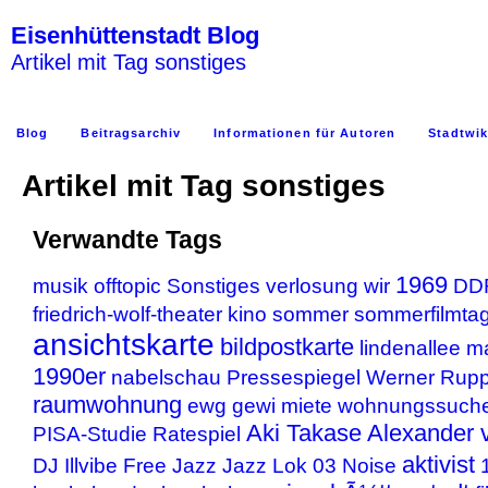
Eisenhüttenstadt Blog
Artikel mit Tag sonstiges
Blog
Beitragsarchiv
Informationen für Autoren
Stadtwik
Artikel mit Tag sonstiges
Verwandte Tags
1969
musik
offtopic
Sonstiges
verlosung
wir
DD
friedrich-wolf-theater
kino
sommer
sommerfilmta
ansichtskarte
bildpostkarte
lindenallee
ma
1990er
nabelschau
Pressespiegel
Werner Rupp
raumwohnung
ewg
gewi
miete
wohnungssuch
Aki Takase
Alexander 
PISA-Studie
Ratespiel
aktivist
DJ Illvibe
Free Jazz
Jazz
Lok 03
Noise