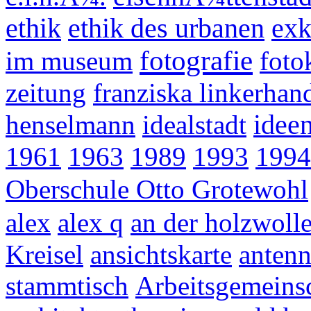
ethik
ethik des urbanen
exk
fotografie
im museum
foto
zeitung
franziska linkerhan
henselmann
idealstadt
idee
1961
1963
1989
1993
1994
Oberschule Otto Grotewohl
alex
alex q
an der holzwoll
Kreisel
ansichtskarte
anten
stammtisch
Arbeitsgemeinsc