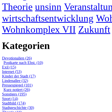
Theorie
unsinn
Veranstaltu
wirtschaftsentwicklung
Woh
Wohnkomplex VII
Zukunft
Kategorien
Devotionalien (26)
Postkarte nach Ehst. (10)
Exil (15)
Internet (53)
Kinder der Stadt (17)
Lindenallee (32)
Pressespiegel (101)
Kurz notiert (26)
Sonstiges (195)
Sport (14)
Stadtbild (174)
Stadtgeschichte (30)