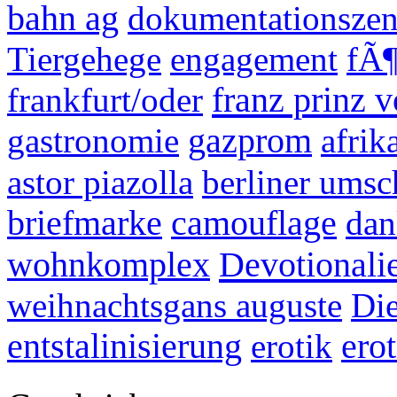
bahn ag
dokumentationsze
Tiergehege
engagement
fÃ¶
franz prinz 
frankfurt/oder
gastronomie
gazprom
afrik
astor piazolla
berliner ums
briefmarke
camouflage
dan
Devotionali
wohnkomplex
weihnachtsgans auguste
Die
entstalinisierung
erotik
erot