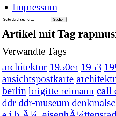
Impressum
Artikel mit Tag rapmus
Verwandte Tags
architektur
1950er
1953
19
ansichtspostkarte
architek
berlin
brigitte reimann
call
ddr
ddr-museum
denkmalsc
e.i.h.Ã¼.
eisenhÃ¼ttenstad