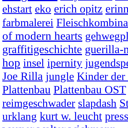
erich opitz
erin
ehstart
eko
farbmalerei
Fleischkombina
of modern hearts
gehwegpl
graffitigeschichte
guerilla-
hop
insel
ipernity
jugendsp
Joe Rilla
jungle
Kinder der 
Plattenbau
Plattenbau OST
reimgeschwader
slapdash
S
urklang
kurt w. leucht
pres