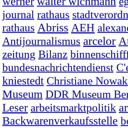
werner
walter wichmann
e
journal
rathaus
stadtverord
Abriss
AEH
rathaus
alexa
arcelor
Antijournalismus
A
zeitung
Bilanz
binnenschiff
bundesnachrichtendienst
C'
kniestedt
Christiane Nowak
Museum
DDR Museum Ber
Leser
arbeitsmarktpolitik
a
Backwarenverkaufsstelle
b