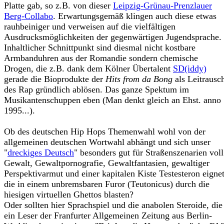
Platte gab, so z.B. von dieser
Leipzig-Grünau-Prenzlauer
Berg-Collabo
. Erwartungsgemäß klingen auch diese etwas
rauhbeiniger und verweisen auf die vielfältigen
Ausdrucksmöglichkeiten der gegenwärtigen Jugendsprache.
Inhaltlicher Schnittpunkt sind diesmal nicht kostbare
Armbanduhren aus der Romandie sondern chemische
Drogen, die z.B. dank dem Kölner Übertalent
SD(iddy)
gerade die Bioprodukte der
Hits from da Bong
als Leitrausc
des Rap gründlich ablösen. Das ganze Spektum im
Musikantenschuppen eben (Man denkt gleich an Ehst. anno
1995...).
Ob des deutschen Hip Hops Themenwahl wohl von der
allgemeinen deutschen Wortwahl abhängt und sich unser
"
dreckiges Deutsch
" besonders gut für Straßenszenarien voll
Gewalt, Gewaltpornografie, Gewaltfantasien, gewaltiger
Perspektivarmut und einer kapitalen Kiste Testesteron eignet
die in einem unbremsbaren Furor (Teutonicus) durch die
hiesigen virtuellen Ghettos blasten?
Oder sollten hier Sprachspiel und die anabolen Steroide, die
ein Leser der Franfurter Allgemeinen Zeitung aus Berlin-