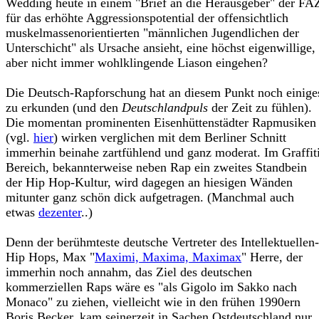
Wedding heute in einem "Brief an die Herausgeber" der FA
für das erhöhte Aggressionspotential der offensichtlich
muskelmassenorientierten "männlichen Jugendlichen der
Unterschicht" als Ursache ansieht, eine höchst eigenwillige,
aber nicht immer wohlklingende Liason eingehen?
Die Deutsch-Rapforschung hat an diesem Punkt noch einige
zu erkunden (und den
Deutschlandpuls
der Zeit zu fühlen).
Die momentan prominenten Eisenhüttenstädter Rapmusiken
(vgl.
hier
) wirken verglichen mit dem Berliner Schnitt
immerhin beinahe zartfühlend und ganz moderat. Im Graffit
Bereich, bekannterweise neben Rap ein zweites Standbein
der Hip Hop-Kultur, wird dagegen an hiesigen Wänden
mitunter ganz schön dick aufgetragen. (Manchmal auch
etwas
dezenter
..)
Denn der berühmteste deutsche Vertreter des Intellektuellen-
Hip Hops, Max "
Maximi, Maxima, Maximax
" Herre, der
immerhin noch annahm, das Ziel des deutschen
kommerziellen Raps wäre es "als Gigolo im Sakko nach
Monaco" zu ziehen, vielleicht wie in den frühen 1990ern
Boris Becker, kam seinerzeit in Sachen Ostdeutschland nur