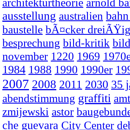
architekturtheorie
arnold ba
ausstellung
australien
bahn
baustelle
bÃ¤cker dreiÃŸi
besprechung
bild-kritik
bil
november
1220
1969
1970e
1984
1988
1990
1990er
19
2007
2008
2011
2030
35 j
graffiti
abendstimmung
amt
zmijewski
astor
baugebunde
che guevara
City Center
de