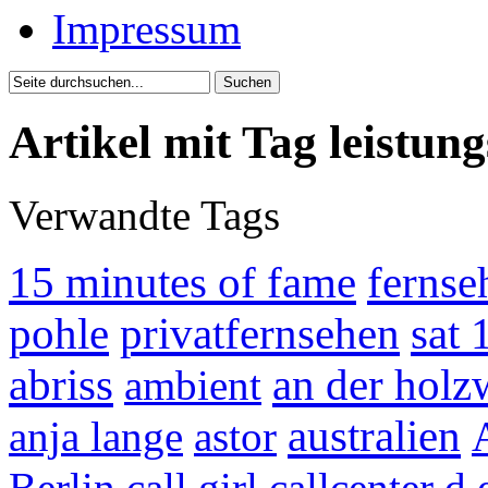
Impressum
Artikel mit Tag leistun
Verwandte Tags
15 minutes of fame
ferns
pohle
privatfernsehen
sat 
abriss
an der holz
ambient
australien
anja lange
astor
Berlin
call girl
callcenter
d.