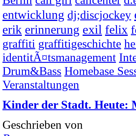
entwicklung
dj;discjockey
exil
erik
erinnerung
felix
f
graffiti
graffitigeschichte
he
identitÃ¤tsmanagement
Int
Drum&Bass
Homebase Ses
Veranstaltungen
Kinder der Stadt. Heute: 
Geschrieben von