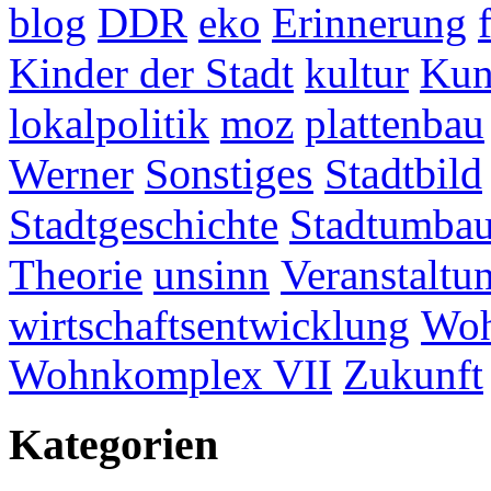
blog
DDR
eko
Erinnerung
Kinder der Stadt
kultur
Kun
lokalpolitik
moz
plattenbau
Werner
Sonstiges
Stadtbild
Stadtgeschichte
Stadtumba
Theorie
unsinn
Veranstaltu
wirtschaftsentwicklung
Woh
Wohnkomplex VII
Zukunft
Kategorien