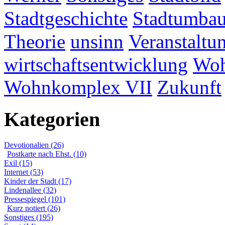
Stadtgeschichte
Stadtumba
Theorie
unsinn
Veranstaltu
wirtschaftsentwicklung
Woh
Wohnkomplex VII
Zukunft
Kategorien
Devotionalien (26)
Postkarte nach Ehst. (10)
Exil (15)
Internet (53)
Kinder der Stadt (17)
Lindenallee (32)
Pressespiegel (101)
Kurz notiert (26)
Sonstiges (195)