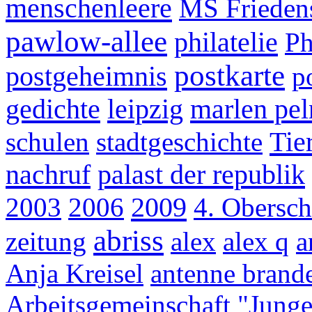
menschenleere
MS Frieden
pawlow-allee
philatelie
Ph
postkarte
postgeheimnis
p
gedichte
leipzig
marlen pel
Tie
schulen
stadtgeschichte
nachruf
palast der republik
2009
2003
2006
4. Obersch
abriss
zeitung
alex
alex q
a
Anja Kreisel
antenne brand
Arbeitsgemeinschaft "Junge 