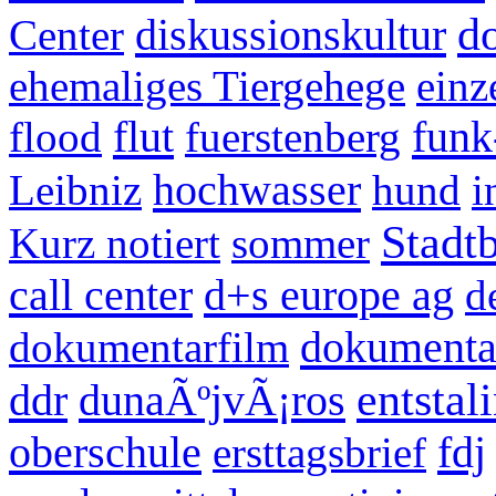
d
diskussionskultur
Center
ehemaliges Tiergehege
einz
flut
funk
flood
fuerstenberg
hochwasser
Leibniz
hund
i
Stadtb
Kurz notiert
sommer
call center
d+s europe ag
d
dokumentat
dokumentarfilm
entstal
ddr
dunaÃºjvÃ¡ros
oberschule
fdj
ersttagsbrief