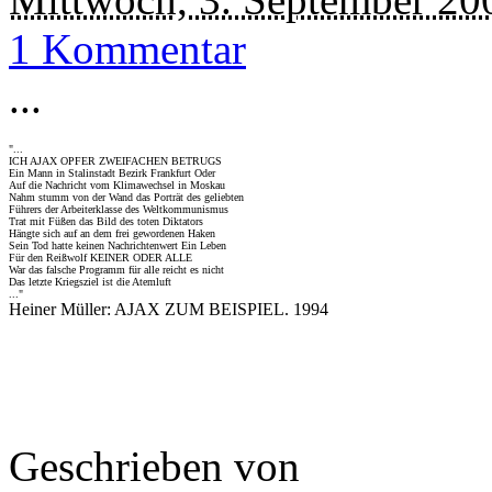
1 Kommentar
...
"...
ICH AJAX OPFER ZWEIFACHEN BETRUGS
Ein Mann in Stalinstadt Bezirk Frankfurt Oder
Auf die Nachricht vom Klimawechsel in Moskau
Nahm stumm von der Wand das Porträt des geliebten
Führers der Arbeiterklasse des Weltkommunismus
Trat mit Füßen das Bild des toten Diktators
Hängte sich auf an dem frei gewordenen Haken
Sein Tod hatte keinen Nachrichtenwert Ein Leben
Für den Reißwolf KEINER ODER ALLE
War das falsche Programm für alle reicht es nicht
Das letzte Kriegsziel ist die Atemluft
..."
Heiner Müller: AJAX ZUM BEISPIEL. 1994
Geschrieben von