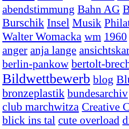
abendstimmung
Bahn AG
B
Burschik
Insel
Musik
Phila
Walter Womacka
wm
1960
anger
anja lange
ansichtska
bertolt-brech
berlin-pankow
Bildwettbewerb
Bl
blog
bronzeplastik
bundesarchiv
club marchwitza
Creative
blick ins tal
cute overload
d