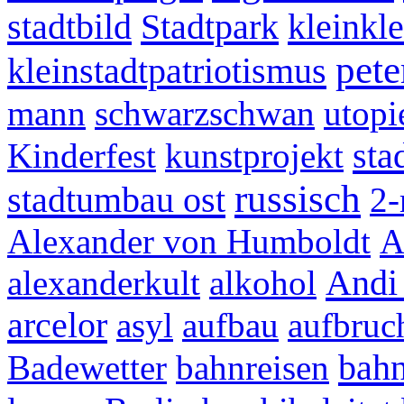
stadtbild
Stadtpark
kleinkl
pete
kleinstadtpatriotismus
mann
schwarzschwan
utopi
sta
Kinderfest
kunstprojekt
russisch
stadtumbau ost
2
Alexander von Humboldt
A
Andi
alexanderkult
alkohol
arcelor
asyl
aufbau
aufbruc
bahn
Badewetter
bahnreisen