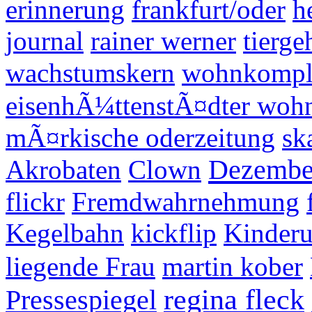
erinnerung
frankfurt/oder
h
journal
rainer werner
tierge
wachstumskern
wohnkompl
eisenhÃ¼ttenstÃ¤dter woh
mÃ¤rkische oderzeitung
sk
Dezembe
Akrobaten
Clown
flickr
Fremdwahrnehmung
Kegelbahn
kickflip
Kinderu
liegende Frau
martin kober
regina fleck
Pressespiegel