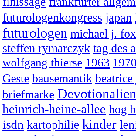
finissage
frankfurter allgem
futurologenkongress
japan
futurologen
michael j. fo
steffen rymarczyk
tag des a
1963
wolfgang thierse
1970
Geste
bausemantik
beatrice
Devotionalie
briefmarke
heinrich-heine-allee
hog b
kinder
isdn
kartophilie
len