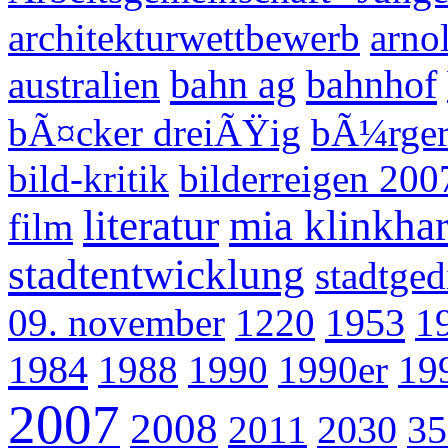
architekturwettbewerb
arno
bahn ag
bahnhof
australien
bÃ¤cker dreiÃŸig
bÃ¼rger
bild-kritik
bilderreigen 200
literatur
mia klinkhar
film
stadtentwicklung
stadtged
1953
09. november
1220
1
1984
1988
1990
1990er
19
2007
2008
2030
35
2011