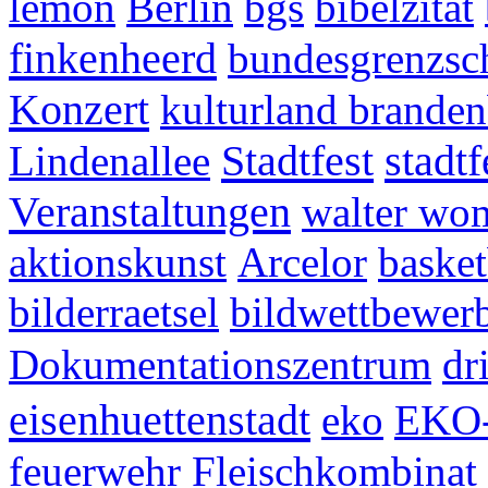
lemon
Berlin
bgs
bibelzitat
finkenheerd
bundesgrenzsc
Konzert
kulturland brande
Stadtfest
stadt
Lindenallee
Veranstaltungen
walter wo
aktionskunst
Arcelor
basket
bilderraetsel
bildwettbewer
Dokumentationszentrum
dr
eisenhuettenstadt
eko
EKO-
feuerwehr
Fleischkombinat