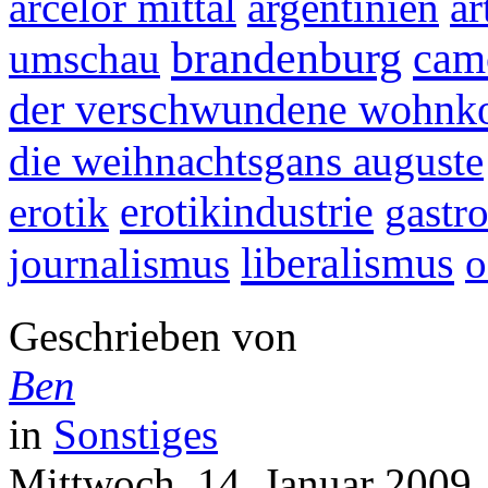
arcelor mittal
argentinien
a
brandenburg
cam
umschau
der verschwundene wohnk
die weihnachtsgans auguste
erotikindustrie
erotik
gastr
liberalismus
journalismus
o
Geschrieben von
Ben
in
Sonstiges
Mittwoch, 14. Januar 2009