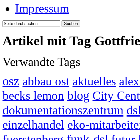
Impressum
Artikel mit Tag Gottfr
Verwandte Tags
osz
abbau ost
aktuelles
ale
becks lemon
blog
City Cent
dokumentationszentrum
ds
einzelhandel
eko-mitarbeite
fuerstenberg
funk-dsl
futur