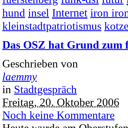
Internet
hund
insel
iron iro
kleinstadtpatriotismus
kotz
Das OSZ hat Grund zum f
Geschrieben von
laemmy
in
Stadtgespräch
Freitag, 20. Oktober 2006
Noch keine Kommentare
Heute wurde am Oberstufen