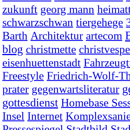
zukunft
georg mann
heimatt
schwarzschwan
tiergehege
Barth
Architektur
artecom
blog
christmette
christvespe
eisenhuettenstadt
Fahrzeugt
Freestyle
Friedrich-Wolf-Th
g
prater
gegenwartsliteratur
gottesdienst
Homebase Ses
Insel
Internet
Komplexsani
Pressespiegel
Stadtbild
Sta