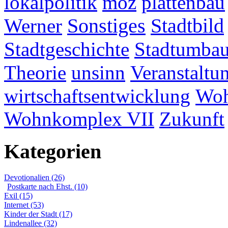
lokalpolitik
moz
plattenbau
Werner
Sonstiges
Stadtbild
Stadtgeschichte
Stadtumba
Theorie
unsinn
Veranstaltu
wirtschaftsentwicklung
Woh
Wohnkomplex VII
Zukunft
Kategorien
Devotionalien (26)
Postkarte nach Ehst. (10)
Exil (15)
Internet (53)
Kinder der Stadt (17)
Lindenallee (32)