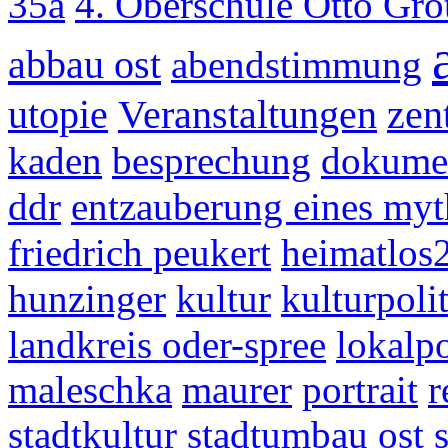
35a
4. Oberschule Otto Gr
abbau ost
abendstimmung
utopie
Veranstaltungen
zent
kaden
besprechung
dokumen
ddr
entzauberung eines myt
friedrich peukert
heimatlos
hunzinger
kultur
kulturpoli
landkreis oder-spree
lokalpo
maleschka
maurer
portrait
r
stadtkultur
stadtumbau ost