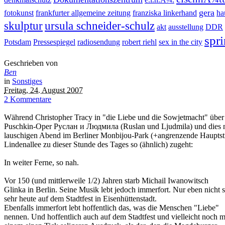
gera
fotokunst
frankfurter allgemeine zeitung
franziska linkerhand
ha
skulptur
ursula schneider-schulz
akt
ausstellung
DDR
spri
Potsdam
Pressespiegel
radiosendung
robert riehl
sex in the city
Geschrieben von
Ben
in
Sonstiges
Freitag, 24. August 2007
2 Kommentare
Während Christopher Tracy in "die Liebe und die Sowjetmacht" über
Puschkin-Oper
Руслан и Людмила (Ruslan und Ljudmila) und dies nic
lauschigen Abend im Berliner Monbijou-Park (+angrenzende Hauptstraße
Lindenallee zu dieser Stunde des Tages so (ähnlich) zugeht:
In weiter Ferne, so nah.
Vor 150 (und mittlerweile 1/2) Jahren starb Michail Iwanowitsch
Glinka in Berlin. Seine Musik lebt jedoch immerfort. Nur eben nicht 
sehr heute auf dem Stadtfest in Eisenhüttenstadt.
Ebenfalls immerfort lebt hoffentlich das, was die Menschen "Liebe"
nennen. Und hoffentlich auch auf dem Stadtfest und vielleicht noch m