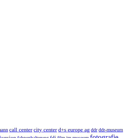
call center
city center
d+s europe ag
imann
ddr
ddr-museum
fotografie
kursion
fdj
fahnenhalterung
film im museum