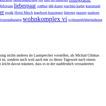
liebespaar
obforum
cottbus
ddr-kunst
joachim karbe
kunstraub
er
erotik
Horst Misch
ingeborg hunzinger
Internet
maurer
nashorn
wohnkomplex vi
eranstaltungen
wohnumfeldgestaltung
tung nichts anderes im Lautsprecher vorstellen, als Michail Glinkas
st, sondern auch weil auch mir zu dieser Tageszeit nach einem
eicht davon träumen, dass es in der stadtfestlich verzauberten