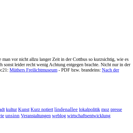
man vor nicht allzu langer Zeit in der Cottbus so kurzsichtig, wie es
h sonst leider recht wenig Achtung entgegen brachte. Nicht nur in der
ec21:
Müthers Freilichtmuseum
- PDF bzw. brandeins:
Nach der
lindenallee
presse
adt
kultur
Kunst
Kurz notiert
lokalpolitik
moz
unsinn
Veranstaltungen
ie
weblog
wirtschaftsentwicklung