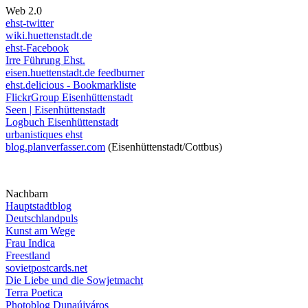
Web 2.0
ehst-twitter
wiki.huettenstadt.de
ehst-Facebook
Irre Führung Ehst.
eisen.huettenstadt.de feedburner
ehst.delicious - Bookmarkliste
FlickrGroup Eisenhüttenstadt
Seen | Eisenhüttenstadt
Logbuch Eisenhüttenstadt
urbanistiques ehst
blog.planverfasser.com
(Eisenhüttenstadt/Cottbus)
Nachbarn
Hauptstadtblog
Deutschlandpuls
Kunst am Wege
Frau Indica
Freestland
sovietpostcards.net
Die Liebe und die Sowjetmacht
Terra Poetica
Photoblog Dunaújváros