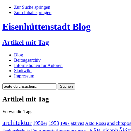
Zur Suche springen
Zum Inhalt springen
Eisenhüttenstadt Blog
Artikel mit Tag
Blog
Beitragsarchiv
Informationen für Autoren
Stadtwiki
Impressum
Artikel mit Tag
Verwandte Tags
architektur
1950er
1953
ansichtspos
1997
aktivist
Aldo Rossi
eisenhÃ¼tt
Dokumentationszentrum
denkmalschutz
e.i.h.Ã¼.