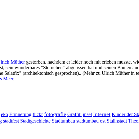
lrich Müther
gestorben, nachdem er leider noch mit erleben musste, wie 
ist, sein wunderbares "Sternchen" abgerissen hat und seinen Bauten auc
e Salatfix" (architektonisch gesprochen).. (Mehr zu Ulrich Müther in t
s Meer
.
fotografie
Erinnerung
flickr
Graffiti
Internet
eko
insel
Kinder der St
g
stadtumbau ost
Stalinstadt
stadtfest
Stadtgeschichte
Stadtumbau
Theor