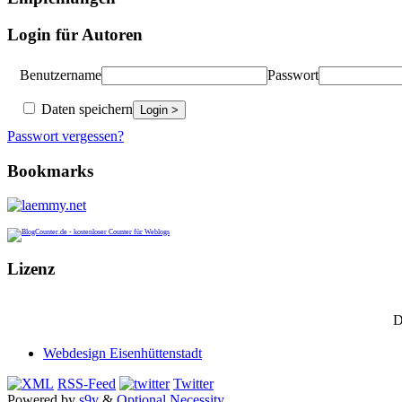
Login für Autoren
Benutzername
Passwort
Daten speichern
Passwort vergessen?
Bookmarks
Lizenz
D
Webdesign Eisenhüttenstadt
RSS-Feed
Twitter
Powered by
s9y
&
Optional Necessity