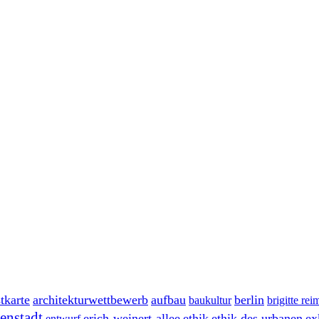
tkarte
architekturwettbewerb
aufbau
berlin
baukultur
brigitte re
enstadt
erich-weinert-allee
ethik
ethik des urbanen
ex
entwurf