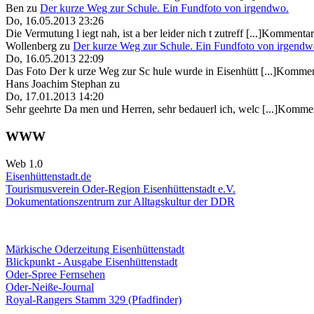
Ben
zu
Der kurze Weg zur Schule. Ein Fundfoto von irgendwo.
Do, 16.05.2013 23:26
Die Vermutung l iegt nah, ist a ber leider nich t zutreff [...]Kommentar
Wollenberg
zu
Der kurze Weg zur Schule. Ein Fundfoto von irgendw
Do, 16.05.2013 22:09
Das Foto Der k urze Weg zur Sc hule wurde in Eisenhütt [...]Kommen
Hans Joachim Stephan
zu
Do, 17.01.2013 14:20
Sehr geehrte Da men und Herren, sehr bedauerl ich, welc [...]Kommen
WWW
Web 1.0
Eisenhüttenstadt.de
Tourismusverein Oder-Region Eisenhüttenstadt e.V.
Dokumentationszentrum
zur Alltagskultur der DDR
Märkische Oderzeitung Eisenhüttenstadt
Blickpunkt - Ausgabe Eisenhüttenstadt
Oder-Spree Fernsehen
Oder-Neiße-Journal
Royal-Rangers Stamm 329 (Pfadfinder)