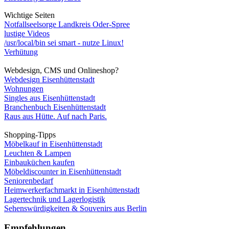
Wichtige Seiten
Notfallseelsorge Landkreis Oder-Spree
lustige Videos
/usr/local/bin sei smart - nutze Linux!
Verhütung
Webdesign, CMS und Onlineshop?
Webdesign Eisenhüttenstadt
Wohnungen
Singles aus Eisenhüttenstadt
Branchenbuch Eisenhüttenstadt
Raus aus Hütte. Auf nach Paris.
Shopping-Tipps
Möbelkauf in Eisenhüttenstadt
Leuchten & Lampen
Einbauküchen kaufen
Möbeldiscounter in Eisenhüttenstadt
Seniorenbedarf
Heimwerkerfachmarkt in Eisenhüttenstadt
Lagertechnik und Lagerlogistik
Sehenswürdigkeiten & Souvenirs aus Berlin
Empfehlungen