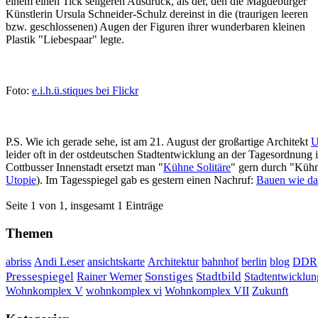
einem einen Tick seligeren Ausdruck, als der, den die Magdeburger
Künstlerin Ursula Schneider-Schulz dereinst in die (traurigen leeren
bzw. geschlossenen) Augen der Figuren ihrer wunderbaren kleinen
Plastik "Liebespaar" legte.
Foto:
e.i.h.ü.stiques bei Flickr
P.S. Wie ich gerade sehe, ist am 21. August der großartige Architekt
U
leider oft in der ostdeutschen Stadtentwicklung an der Tagesordnung 
Cottbusser Innenstadt ersetzt man "
Kühne Solitäre
" gern durch "Kühn
Utopie
). Im Tagesspiegel gab es gestern einen Nachruf:
Bauen wie da
Seite 1 von 1, insgesamt 1 Einträge
Themen
DDR
abriss
Andi Leser
ansichtskarte
Architektur
bahnhof
berlin
blog
Sonstiges
Pressespiegel
Rainer Werner
Stadtbild
Stadtentwicklun
Wohnkomplex VII
Wohnkomplex V
wohnkomplex vi
Zukunft