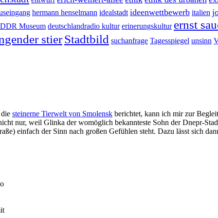
ideenwettbewerb
j
useingang
hermann henselmann
idealstadt
italien
ernst sau
DDR Museum
deutschlandradio kultur
erinerungskultur
ngender stier
Stadtbild
suchanfrage
Tagesspiegel
unsinn
V
 die
steinerne Tierwelt von Smolensk
berichtet, kann ich mir zur Beglei
ht nur, weil Glinka der womöglich bekannteste Sohn der Dnepr-Stadt i
) einfach der Sinn nach großen Gefühlen steht. Dazu lässt sich dann l
so
it