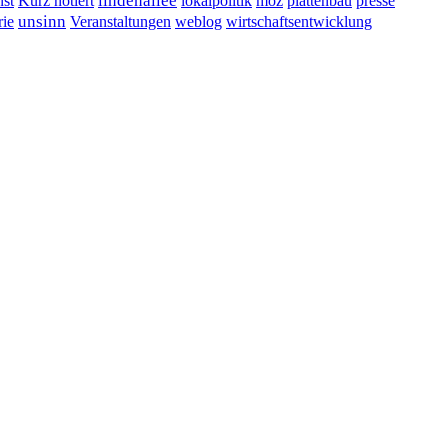
lindenallee
presse
st
Kurz notiert
lokalpolitik
moz
plattenbau
unsinn
Veranstaltungen
ie
weblog
wirtschaftsentwicklung