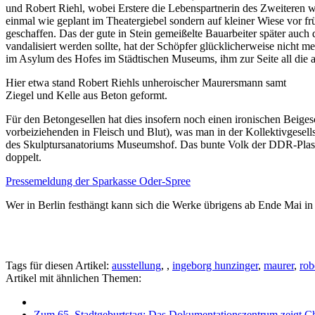
und Robert Riehl, wobei Erstere die Lebenspartnerin des Zweiteren wa
einmal wie geplant im Theatergiebel sondern auf kleiner Wiese vor 
geschaffen. Das der gute in Stein gemeißelte Bauarbeiter später a
vandalisiert werden sollte, hat der Schöpfer glücklicherweise nicht m
im Asylum des Hofes im Städtischen Museums, ihm zur Seite all die a
Hier etwa stand Robert Riehls unheroischer Maurersmann samt
Ziegel und Kelle aus Beton geformt.
Für den Betongesellen hat dies insofern noch einen ironischen Beigesc
vorbeiziehenden in Fleisch und Blut), was man in der Kollektivgesel
des Skulptursanatoriums Museumshof. Das bunte Volk der DDR-Plastike
doppelt.
Pressemeldung der Sparkasse Oder-Spree
Wer in Berlin festhängt kann sich die Werke übrigens ab Ende Mai in
Tags für diesen Artikel:
ausstellung
,
,
ingeborg hunzinger
,
maurer
,
rob
Artikel mit ähnlichen Themen:
Zum 65. Stadtgeburtstag: Das Dokumentationszentrum zeigt Chr