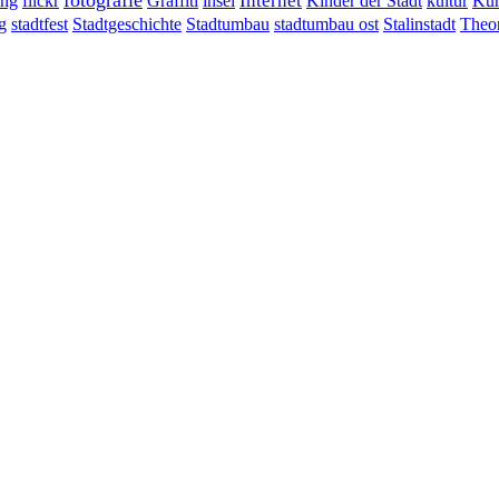
fotografie
ung
flickr
Graffiti
Internet
insel
Kinder der Stadt
kultur
Kun
g
stadtumbau ost
Stalinstadt
stadtfest
Stadtgeschichte
Stadtumbau
Theor