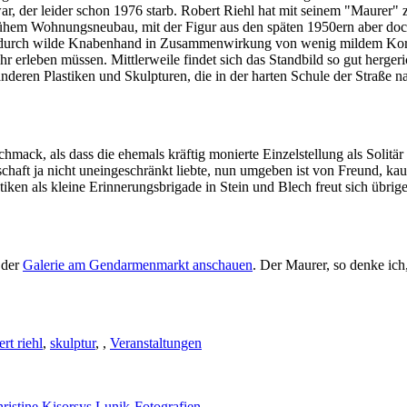
r, der leider schon 1976 starb. Robert Riehl hat mit seinem "Maurer" zw
frühem Wohnungsneubau, mit der Figur aus den späten 1950ern aber doc
uch durch wilde Knabenhand in Zusammenwirkung von wenig mildem Korn
ehr erleben müssen. Mittlerweile findet sich das Standbild so gut herger
nderen Plastiken und Skulpturen, die in der harten Schule der Straße n
hmack, als dass die ehemals kräftig monierte Einzelstellung als Solitä
lschaft ja nicht uneingeschränkt liebte, nun umgeben ist von Freund,
n als kleine Erinnerungsbrigade in Stein und Blech freut sich übrige
 der
Galerie am Gendarmenmarkt anschauen
. Der Maurer, so denke ich,
ert riehl
,
skulptur
,
,
Veranstaltungen
istine Kisorsys Lunik-Fotografien.