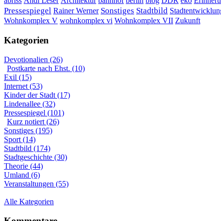
DDR
Erinner
abriss
Andi Leser
Architektur
bahnhof
berlin
blog
eko
Sonstiges
Pressespiegel
Rainer Werner
Stadtbild
Stadtentwicklun
Wohnkomplex VII
Wohnkomplex V
wohnkomplex vi
Zukunft
Kategorien
Devotionalien (26)
Postkarte nach Ehst. (10)
Exil (15)
Internet (53)
Kinder der Stadt (17)
Lindenallee (32)
Pressespiegel (101)
Kurz notiert (26)
Sonstiges (195)
Sport (14)
Stadtbild (174)
Stadtgeschichte (30)
Theorie (44)
Umland (6)
Veranstaltungen (55)
Alle Kategorien
Kommentare