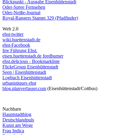
Blickpunkt - Ausgabe Eisenhüttenstadt
Oder-Spree Fernsehen
Oder-Neiße-Journal
Royal-Rangers Stamm 329 (Pfadfinder)
Web 2.0
ehst-twitter
wiki.huettenstadt.de
ehst-Facebook
Irre Führung Ehst.
eisen.huettenstadt.de feedburner
ehst.delicious - Bookmarkliste
FlickrGroup Eisenhüttenstadt
Seen | Eisenhüttenstadt
Logbuch Eisenhüttenstadt
urbanistiques ehst
blog.planverfasser.com
(Eisenhüttenstadt/Cottbus)
Nachbarn
Hauptstadtblog
Deutschlandpuls
Kunst am Wege
Frau Indica