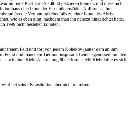
ar nur eine Plastik im Stadtbild platzieren können, und diese nicht
h durchaus eine Ikone der Eisenhüttenstädter Aufbruchsjahre
brand (so die Vermutung) ebenfalls zu einer Ikone des Abriss
ichtet, wie es eben ging, nachdem man ihn nahezu hingerichtet hatte,
ach 1999 nicht bestehen konnten.
r auf freiem Feld und fort von jedem Kollektiv (außer dem an ihm
 kaum Feind und manchem Tier und insgesamt Leidensgenossen inmitten
ns auch ohne Riehl-Ausstellung über Besuch. Mit Riehl lohnt es sich
 wird bei seiner Konstitution aber nicht mitreisen.