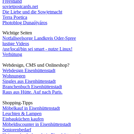
Freestland
sovietpostcards.net
Die Liebe und die Sowjetmacht
Terra Poetica
Photoblog Dunaújváros
Wichtige Seiten
Notfallseelsorge Landkreis Oder-Spree
lustige Videos
/usr/local/bin sei smart - nutze Linux!
Verhütung
Webdesign, CMS und Onlineshop?
Webdesign Eisenhüttenstadt
Wohnungen
Singles aus Eisenhüttenstadt
Branchenbuch Eisenhüttenstadt
Raus aus Hütte. Auf nach Paris.
Shopping-Tipps
Möbelkauf in Eisenhüttenstadt
Leuchten & Lampen
Einbauküchen kaufen
Möbeldiscounter in Eisenhüttenstadt
Seniorenbedarf