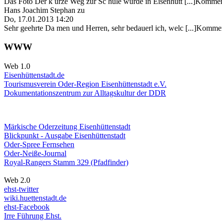
Das Foto Der k urze Weg zur Sc hule wurde in Eisenhütt [...]Kommen
Hans Joachim Stephan
zu
Do, 17.01.2013 14:20
Sehr geehrte Da men und Herren, sehr bedauerl ich, welc [...]Kommen
WWW
Web 1.0
Eisenhüttenstadt.de
Tourismusverein Oder-Region Eisenhüttenstadt e.V.
Dokumentationszentrum
zur Alltagskultur der DDR
Märkische Oderzeitung Eisenhüttenstadt
Blickpunkt - Ausgabe Eisenhüttenstadt
Oder-Spree Fernsehen
Oder-Neiße-Journal
Royal-Rangers Stamm 329 (Pfadfinder)
Web 2.0
ehst-twitter
wiki.huettenstadt.de
ehst-Facebook
Irre Führung Ehst.