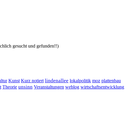
ächlich gesucht und gefunden!!)
lindenallee
ltur
Kunst
Kurz notiert
lokalpolitik
moz
plattenbau
t
unsinn
Veranstaltungen
Theorie
weblog
wirtschaftsentwicklung