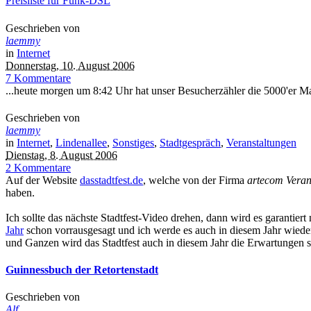
Preisliste für Funk-DSL
Geschrieben von
laemmy
in
Internet
Donnerstag, 10. August 2006
7 Kommentare
...heute morgen um 8:42 Uhr hat unser Besucherzähler die 5000'er M
Geschrieben von
laemmy
in
Internet
,
Lindenallee
,
Sonstiges
,
Stadtgespräch
,
Veranstaltungen
Dienstag, 8. August 2006
2 Kommentare
Auf der Website
dasstadtfest.de
, welche von der Firma
artecom Vera
haben.
Ich sollte das nächste Stadtfest-Video drehen, dann wird es garantiert
Jahr
schon vorrausgesagt und ich werde es auch in diesem Jahr wiede
und Ganzen wird das Stadtfest auch in diesem Jahr die Erwartungen s
Guinnessbuch der Retortenstadt
Geschrieben von
Alf