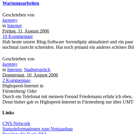
Wartungsarbeiten
Geschrieben von
laemmy
in
Internet
Freitag, 11. August 2006
10 Kommentare
Hab heute unsere Blog-Software Serendipity aktualisiert und ein paa
nochmal zurecht schneiden. Hat noch jemand ein anderes schönes Bil
Geschrieben von
laemmy
in
Internet
,
Stadtgespräch
Donnerstag, 10. August 2006
2 Kommentare
Highspeed-Internet in
Fürstenberg/ Oder
Durch ein Telefonat mit meinem Freund Friedemann erfuhr ich eben,
Denn bisher gab es Highspeed-Internet in Fürstenberg nur über UMTS
Links
CNS-Network
Statusinformationen zum Netzausbau