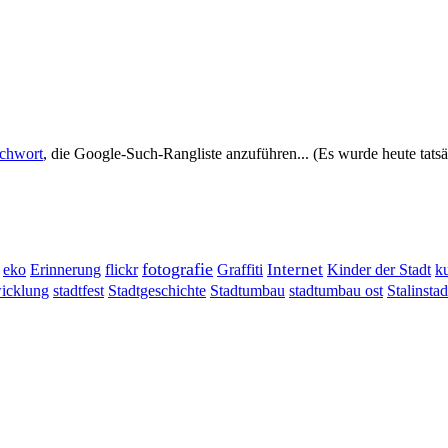
uchwort
, die Google-Such-Rangliste anzuführen... (Es wurde heute tats
fotografie
Erinnerung
flickr
Graffiti
Internet
eko
Kinder der Stadt
ku
wicklung
stadtumbau ost
Stalinstad
stadtfest
Stadtgeschichte
Stadtumbau