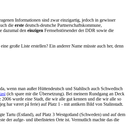
ragenen Informationen sind zwar einzigartig, jedoch in gewisser
auch die
erste
deutsch-deutsche Partnerschaftskommune,
te dazumal den
einzigen
Fernsehstörsender der DDR sowie die
 eine große Liste erstellen? Ein anderer Name müsste auch her, denn
t es da, wenn man außer Hüttendeutsch und Stahlisch auch Schwedisch
tasi
(ich spare mir die Übersetzung). Bei meinem Rundgang an Deck
2006 wurde eine Stadt, die wir alle gut kennen und die wir alle so
eg har været på ferie) auf Platz 1 - mit antikem Bild von Stalinstadt.
e Tartu (Estland), auf Platz 3 Westgotland (Schweden) und auf dem
e der aufge- und überlisteten Orte ist. Vermutlich machte das die