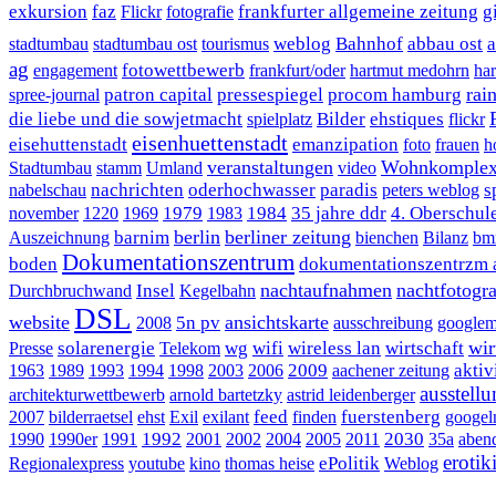
exkursion
faz
frankfurter allgemeine zeitung
g
Flickr
fotografie
weblog
Bahnhof
abbau ost
a
stadtumbau
stadtumbau ost
tourismus
ag
fotowettbewerb
engagement
frankfurt/oder
hartmut medohrn
ha
rai
patron capital
pressespiegel
procom hamburg
spree-journal
die liebe und die sowjetmacht
Bilder
ehstiques
spielplatz
flickr
eisenhuettenstadt
eisehuttenstadt
emanzipation
foto
frauen
h
veranstaltungen
Wohnkomplex
Stadtumbau
stamm
Umland
video
nachrichten
oderhochwasser
paradis
s
nabelschau
peters weblog
1979
1984
35 jahre ddr
4. Oberschul
november
1220
1969
1983
berlin
berliner zeitung
barnim
Auszeichnung
bienchen
Bilanz
bm
Dokumentationszentrum
boden
dokumentationszentrzm al
nachtaufnahmen
nachtfotogra
Insel
Durchbruchwand
Kegelbahn
DSL
website
ansichtskarte
5n pv
2008
ausschreibung
google
wir
solarenergie
wg
wifi
wireless lan
wirtschaft
Presse
Telekom
2009
aktiv
1963
1989
1993
1994
1998
2003
2006
aachener zeitung
ausstell
architekturwettbewerb
arnold bartetzky
astrid leidenberger
feed
fuerstenberg
2007
bilderraetsel
ehst
Exil
exilant
finden
googel
1992
2030
1990
1990er
1991
2001
2002
2004
2005
2011
35a
aben
erotik
ePolitik
Regionalexpress
youtube
kino
thomas heise
Weblog