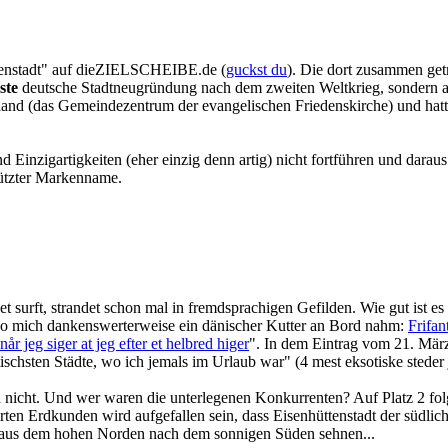
rtenstadt" auf dieZIELSCHEIBE.de (
guckst du
). Die dort zusammen get
ste
deutsche Stadtneugründung nach dem zweiten Weltkrieg, sondern 
and (das Gemeindezentrum der evangelischen Friedenskirche) und hat
inzigartigkeiten (eher einzig denn artig) nicht fortführen und daraus
hützter Markenname.
net surft, strandet schon mal in fremdsprachigen Gefilden. Wie gut is
wo mich dankenswerterweise ein dänischer Kutter an Bord nahm:
Frifan
år jeg siger at jeg efter et helbred higer
". In dem Eintrag vom 21. März 
tischsten Städte, wo ich jemals im Urlaub war" (4 mest eksotiske steder j
cht. Und wer waren die unterlegenen Konkurrenten? Auf Platz 2 folgt
 Erdkunden wird aufgefallen sein, dass Eisenhüttenstadt der südlichst
en aus dem hohen Norden nach dem sonnigen Süden sehnen...