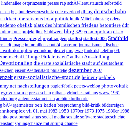
lindenallee
ostprinzessin
presse
rap
schÃ¼leraustausch
selbstbild
deutsche bahn
db ag
eisen
bgs
bundesgrenzschutz
cute overload
liberalismus
lokalpolitik
na ickert
lunik
Mittelbahnsteig
oder-
gsdemo
obelisk
platz des himmlischen friedens
betontiere
ddr
blog
cosmopolitan
kultur
kunstprojekt
link
Stahlwerk
329
disko
Stadtbild
Pressespiegel
dfinder
royal-rangers
stadfest
stadfest2006
iscreme
erstadt
image
immobilienscout24
journalismus
klischee
v. wohnkomplex
cns
ewe
wohnkomplex vi
funk-dsl
telefon
09.
Ausstellung
emeinschaft "Junge Philatelisten"
aufbau
Devotionalien
die erste sozialistische stadt auf deutschem
dezember
zeichen
eisenhÃ¼ttenstadt-philatelie
2007
erste-sozialistische-stadt.de
senzeit
heiner goebbels
nachstellungen
mmy.net
photovoltaik
papierfabrik
peters-weblog
egovernance
presseschau
rathaus
virtuelles rathaus
www
1961
andenburg
antenne-stammtisch
architekturtheorie
ben kaden
g
bÃ¼rgermeister
besprechung
bild-kritik
bilderreigen
ohnkomplex vii
1953
01. mai 1983
1970er
1973
1975
1980er
1988
janko
postjournalismus
social media
soziale software
stadtgeschichte
tenstadt
sprungschanze mit sprung-chance