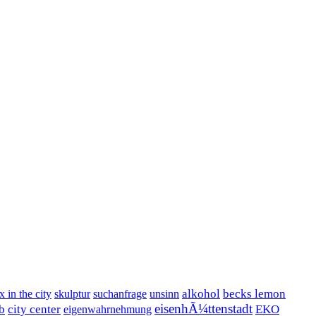
alkohol
becks lemon
x in the city
skulptur
suchanfrage
unsinn
eisenhÃ¼ttenstadt
b
city center
EKO
eigenwahrnehmung