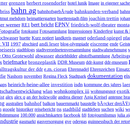
itter
grenzen
herbert rosendorfer
hotel lunik
Image
in eigener sache
bahn ag
briss
bahnkunden-verband
bahnhofsgebÃ¤ude
bahnr
joachim trettin
rtmut mehdorn
heimattiergarten
huettenstadt-film
johan
bert bricht
EPNV
ner werner
friedrich-wolf-theater
monta
RE1
Fotografie
fotokunst
Fotosammlung
Impressionen
Kinderfest
kunst & 
oderland-spiegel
ochwasser
huette
Kurz notiert
landkreis
magnet
pfa
 VII
1997
andi leser
eiscreme
abschied
blog-olympiade
ende
Geist
peiseeis
stadtblogs
stadtverordnetenversammlung
stadtwahrnehmung
e Otto Grotewohl
abwasser
Arbeitsg
abziehbilder
altstoffsammlung
briefmarke
bronzeplastik
x
DDR Museum
ddr-kunst
ddr-museum
ltragskultur der ddr
e.m. cioran
Ehrennadel
Ehrenzeichen
Einsatz
dokumentation
ei
fie
Nashorn
november
Regina Fleck
Stadtpark
heinrich-heine-allee
isdn
investition
lae
maps
kommune des jahres
tschaftsentwicklung
wohnkomplex iii
wlan
exotik
wohnungsnot
ist
alex
alex q
an der holzwolle
andrea diener
Anja Kreisel
antenne br
ung
bahnhof
australien
balkon
bauernmarkt
baustelle
bÃ¤cker dreiÃŸi
stadtbild
wiki
w
n
google
historiker
reisebericht
rss
stadtleben
suchen
dstimmung
100.000
ansichtskarten
facebook
fdj
fotojournlismus
julia a
industrie
gasmarkt
gasversorgung
gve
odergas
guinnessbuch der retor