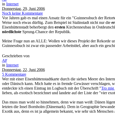
in
Internet
Donnerstag, 29. Juni 2006
Noch keine Kommentare
Vor Jahren gab es mal einen Ansatz für ein "Guinnessbuch der Reto
Weise noch etwas dürftig. Zum Beispiel ist Stalinstadt nicht nur die
er
Eisenhüttenstadt beherbergt den
ersten
Kirchenneubau in Ostdeutschl
nördlichste
Sprung-Chance der Republik.
Meine Frage nun an ALLE: Wollen wir dieses Projekt der Rekorde und E
Guinnessbuch ist zwar ein passender Arbeitstitel, aber auch ein gesc
Geschrieben von
Alf
in
Internet
Donnerstag, 22. Juni 2006
5 Kommentare
Wer mit einer Eisenhüttenstadtkarte durch die sieben Meere des Inter
oder Dänisch kann. Mich hatte es in fremde Gewässer verschlagen, 
entdeckte ich einen Eintrag im Logbuch mit der Überschrift "
Tro mig n
lieben, als exotisch bezeichnet und landete auf der Liste der "vier exo
Das muss man wohl so hinnehmen, denn wie man weiß: Dänen lügen ni
letzten die Insel Bornholm (Dänemark). Dem in Geographie bewanderten
Exotik aus, denn es ist ja allgemein bekannt, wie sehr sich Mensch