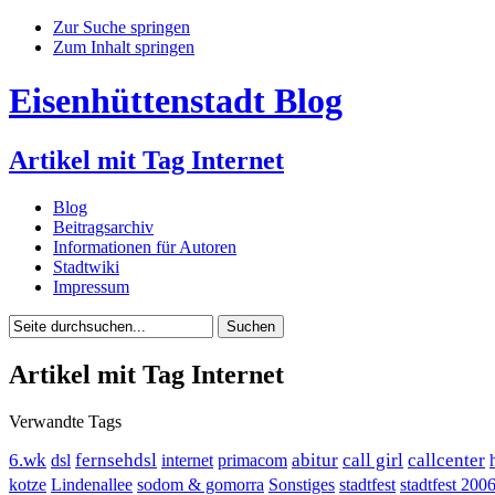
Zur Suche springen
Zum Inhalt springen
Eisenhüttenstadt Blog
Artikel mit Tag Internet
Blog
Beitragsarchiv
Informationen für Autoren
Stadtwiki
Impressum
Artikel mit Tag Internet
Verwandte Tags
6.wk
fernsehdsl
abitur
call girl
callcenter
dsl
internet
primacom
kotze
Lindenallee
sodom & gomorra
Sonstiges
stadtfest
stadtfest 200