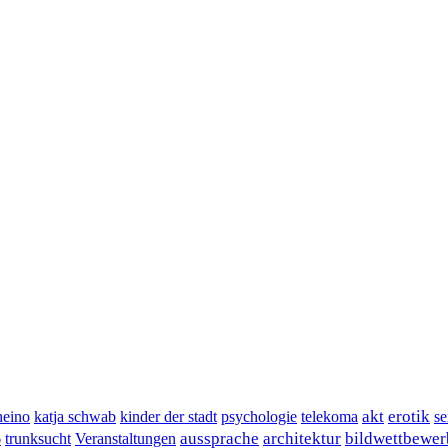
akt
erotik
heino
katja schwab
kinder der stadt
psychologie
telekoma
se
aussprache
architektur
bildwettbewer
6
trunksucht
Veranstaltungen