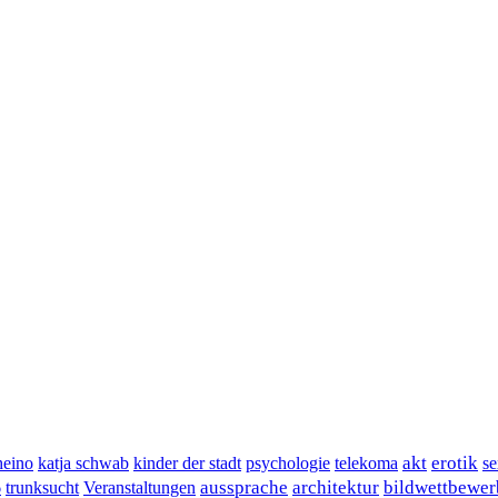
akt
erotik
heino
katja schwab
kinder der stadt
psychologie
telekoma
se
aussprache
architektur
bildwettbewer
6
trunksucht
Veranstaltungen