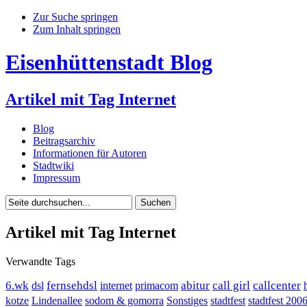
Zur Suche springen
Zum Inhalt springen
Eisenhüttenstadt Blog
Artikel mit Tag Internet
Blog
Beitragsarchiv
Informationen für Autoren
Stadtwiki
Impressum
Artikel mit Tag Internet
Verwandte Tags
6.wk
fernsehdsl
abitur
call girl
callcenter
dsl
internet
primacom
kotze
Lindenallee
sodom & gomorra
Sonstiges
stadtfest
stadtfest 200