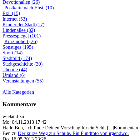
Devotionalien (26)
Postkarte nach Ehst. (10)
Exil (15)
Internet (53)
Kinder der Stadt (17)
Lindenallee (32)
Pressespiegel (101)
Kurz notiert (26)
Sonstiges (195)
Sport (14)
Stadtbild (174)
Stadtgeschichte (30)
Theorie (44)
Umland (6)
Veranstaltungen (55)
Alle Kategorien
Kommentare
wieland
zu
Mo, 04.11.2013 17:42
Hallo Ben, i ch finde Deinen Vorschlag für ein Schil [...]Kommentare 
Ben
zu
Der kurze Weg zur Schule. Ein Fundfoto von irgendwo.
Do, 16.05.2013 23:26