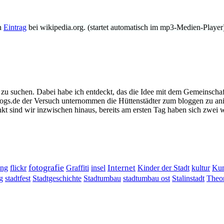
en
Eintrag
bei wikipedia.org. (startet automatisch im mp3-Medien-Player
zu suchen. Dabei habe ich entdeckt, das die Idee mit dem Gemeinschaft
ogs.de der Versuch unternommen die Hüttenstädter zum bloggen zu anim
t sind wir inzwischen hinaus, bereits am ersten Tag haben sich zwei 
fotografie
ung
flickr
Graffiti
Internet
insel
Kinder der Stadt
kultur
Kun
g
stadtumbau ost
Stalinstadt
stadtfest
Stadtgeschichte
Stadtumbau
Theor