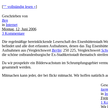
[
"" vollständig lesen »
]
Geschrieben von
Ben
in
Internet
Montag, 12. Juni 2006
3 Kommentare
Die regelmäßige hereinklickende Leserschaft des Eisenhüttenstadt-Web
befindet und alle dort erfassten Aufnahmen, denen das
Tag
Eisenhütte
Aufnahmen aus (Vergleichswert
Berlin
: 250 225, Vergleichswert
Sch
die schöne ostbrandenburgische Ex-Stadtkreisstadt thematisch streifen
Da wir prospektiv ein Bilderwachstum im Schrumpfungsgebiet vermu
gesammelt werden.
Mitmachen kann jeder, der bei flickr mitmacht. Wir hoffen natürlich au
Gesc
lae
in
In
Frei
1 K
Wir 