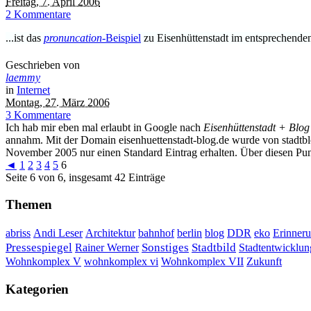
Freitag, 7. April 2006
2 Kommentare
...ist das
pronuncation
-Beispiel
zu Eisenhüttenstadt im entsprechend
Geschrieben von
laemmy
in
Internet
Montag, 27. März 2006
3 Kommentare
Ich hab mir eben mal erlaubt in Google nach
Eisenhüttenstadt + Blog
annahm. Mit der Domain eisenhuettenstadt-blog.de wurde von stadtbl
November 2005 nur einen Standard Eintrag erhalten. Über diesen Punk
◄
1
2
3
4
5
6
Seite 6 von 6, insgesamt 42 Einträge
Themen
DDR
Erinner
abriss
Andi Leser
Architektur
bahnhof
berlin
blog
eko
Sonstiges
Pressespiegel
Rainer Werner
Stadtbild
Stadtentwicklun
Wohnkomplex VII
Wohnkomplex V
wohnkomplex vi
Zukunft
Kategorien