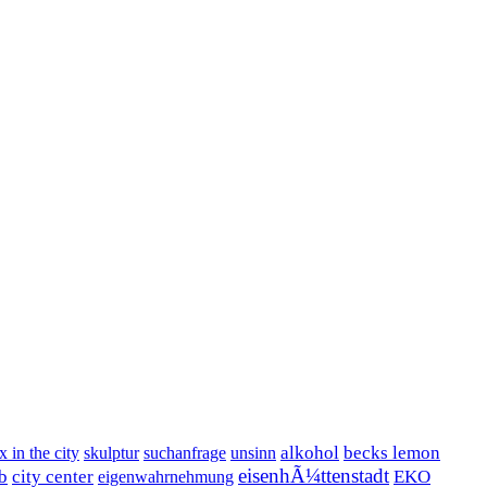
alkohol
becks lemon
x in the city
skulptur
suchanfrage
unsinn
eisenhÃ¼ttenstadt
b
city center
EKO
eigenwahrnehmung