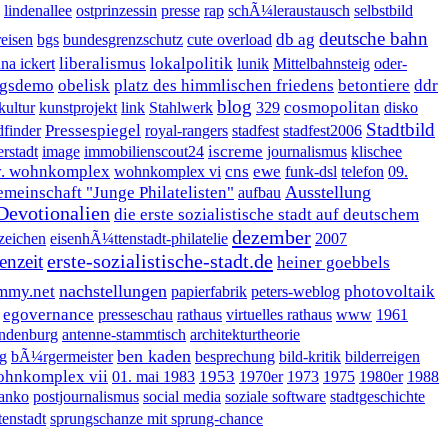
lindenallee
ostprinzessin
presse
rap
schÃ¼leraustausch
selbstbild
deutsche bahn
db ag
eisen
bgs
bundesgrenzschutz
cute overload
liberalismus
lokalpolitik
na ickert
lunik
Mittelbahnsteig
oder-
gsdemo
obelisk
platz des himmlischen friedens
betontiere
ddr
blog
cosmopolitan
kultur
kunstprojekt
link
Stahlwerk
329
disko
Stadtbild
Pressespiegel
dfinder
royal-rangers
stadfest
stadfest2006
iscreme
erstadt
image
immobilienscout24
journalismus
klischee
v. wohnkomplex
cns
ewe
wohnkomplex vi
funk-dsl
telefon
09.
Ausstellung
emeinschaft "Junge Philatelisten"
aufbau
Devotionalien
die erste sozialistische stadt auf deutschem
dezember
zeichen
eisenhÃ¼ttenstadt-philatelie
2007
erste-sozialistische-stadt.de
senzeit
heiner goebbels
nachstellungen
mmy.net
photovoltaik
papierfabrik
peters-weblog
egovernance
presseschau
rathaus
virtuelles rathaus
www
1961
andenburg
antenne-stammtisch
architekturtheorie
ben kaden
g
bÃ¼rgermeister
besprechung
bild-kritik
bilderreigen
ohnkomplex vii
1953
01. mai 1983
1970er
1973
1975
1980er
1988
janko
postjournalismus
social media
soziale software
stadtgeschichte
tenstadt
sprungschanze mit sprung-chance