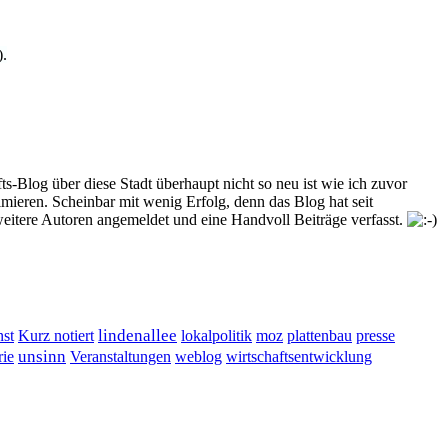
).
s-Blog über diese Stadt überhaupt nicht so neu ist wie ich zuvor
ieren. Scheinbar mit wenig Erfolg, denn das Blog hat seit
weitere Autoren angemeldet und eine Handvoll Beiträge verfasst.
lindenallee
presse
st
Kurz notiert
lokalpolitik
moz
plattenbau
unsinn
Veranstaltungen
ie
weblog
wirtschaftsentwicklung