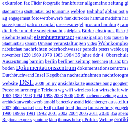
exkursion
faz
frankfurter allgemeine zeitung
g
Flickr
fotografie
weblog
Bahnhof
abbau ost
a
stadtumbau
stadtumbau ost
tourismus
ag
fotowettbewerb
engagement
frankfurt/oder
hartmut medohrn
ha
rai
patron capital
pressespiegel
procom hamburg
spree-journal
die liebe und die sowjetmacht
Bilder
ehstiques
spielplatz
flickr
eisenhuettenstadt
eisehuttenstadt
emanzipation
foto
frauen
h
veranstaltungen
Wohnkomplex
Stadtumbau
stamm
Umland
video
nachrichten
oderhochwasser
paradis
s
nabelschau
peters weblog
1979
1984
35 jahre ddr
4. Oberschul
november
1220
1969
1983
berlin
berliner zeitung
barnim
Auszeichnung
bienchen
Bilanz
bm
Dokumentationszentrum
boden
dokumentationszentrzm al
nachtaufnahmen
nachtfotogra
Insel
Durchbruchwand
Kegelbahn
DSL
website
ansichtskarte
5n pv
2008
ausschreibung
google
wir
solarenergie
wg
wifi
wireless lan
wirtschaft
Presse
Telekom
2009
aktiv
1963
1989
1993
1994
1998
2003
2006
aachener zeitung
ausstell
architekturwettbewerb
arnold bartetzky
astrid leidenberger
feed
fuerstenberg
2007
bilderraetsel
ehst
Exil
exilant
finden
googel
1992
2030
1990
1990er
1991
2001
2002
2004
2005
2011
35a
aben
erotik
ePolitik
Regionalexpress
youtube
kino
thomas heise
Weblog