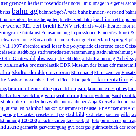
itter
grenzen
herbert rosendorfer
hotel lunik
Image
in eigener sache
bahn ag
briss
bahnkunden-verband
bahnhofsgebÃ¤ude
bahnr
joachim trettin
rtmut mehdorn
heimattiergarten
huettenstadt-film
johan
bert bricht
EPNV
ner werner
friedrich-wolf-theater
monta
RE1
Fotografie
fotokunst
Fotosammlung
Impressionen
Kinderfest
kunst & 
oderland-spiegel
ochwasser
huette
Kurz notiert
landkreis
magnet
pfa
 VII
1997
andi leser
eiscreme
abschied
blog-olympiade
ende
Geist
peiseeis
stadtblogs
stadtverordnetenversammlung
stadtwahrnehmung
e Otto Grotewohl
abwasser
Arbeitsg
abziehbilder
altstoffsammlung
briefmarke
bronzeplastik
x
DDR Museum
ddr-kunst
ddr-museum
ltragskultur der ddr
e.m. cioran
Ehrennadel
Ehrenzeichen
Einsatz
dokumentation
ei
fie
Nashorn
november
Regina Fleck
Stadtpark
heinrich-heine-allee
isdn
investition
lae
maps
kommune des jahres
tschaftsentwicklung
wohnkomplex iii
wlan
exotik
wohnungsnot
ist
alex
alex q
an der holzwolle
andrea diener
Anja Kreisel
antenne br
ung
bahnhof
australien
balkon
bauernmarkt
baustelle
bÃ¤cker dreiÃŸi
stadtbild
wiki
w
n
google
historiker
reisebericht
rss
stadtleben
suchen
dstimmung
100.000
ansichtskarten
facebook
fdj
fotojournlismus
julia a
industrie
gasmarkt
gasversorgung
gve
odergas
guinnessbuch der retor