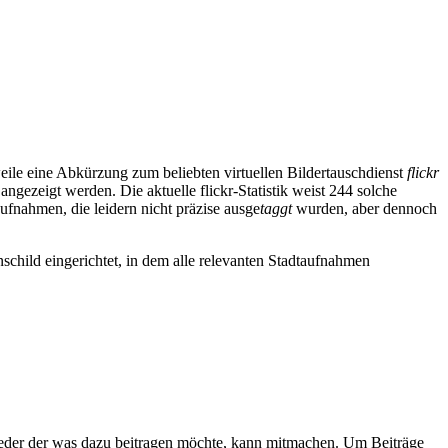
weile eine Abkürzung zum beliebten virtuellen Bildertauschdienst
flickr
ngezeigt werden. Die aktuelle flickr-Statistik weist 244 solche
fnahmen, die leidern nicht präzise ausge
taggt
wurden, aber dennoch
hild eingerichtet, in dem alle relevanten Stadtaufnahmen
Jeder der was dazu beitragen möchte, kann mitmachen. Um Beiträge