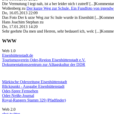
Die Vermutung l iegt nah, ist a ber leider nich t zutreff [...]Kommentar
Wollenberg
zu
Der kurze Weg zur Schule. Ein Fundfoto von irgendw
Do, 16.05.2013 22:09
Das Foto Der k urze Weg zur Sc hule wurde in Eisenhütt [...]Kommen
Hans Joachim Stephan
zu
Do, 17.01.2013 14:20
Sehr geehrte Da men und Herren, sehr bedauerl ich, welc [...]Kommen
WWW
Web 1.0
Eisenhüttenstadt.de
Tourismusverein Oder-Region Eisenhüttenstadt e.V.
Dokumentationszentrum
zur Alltagskultur der DDR
Märkische Oderzeitung Eisenhüttenstadt
Blickpunkt - Ausgabe Eisenhüttenstadt
Oder-Spree Fernsehen
Oder-Neiße-Journal
Royal-Rangers Stamm 329 (Pfadfinder)
Web 2.0
ehst-twitter