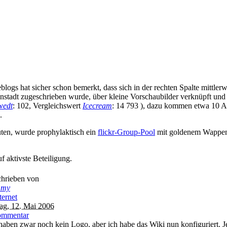
logs hat sicher schon bemerkt, dass sich in der rechten Spalte mittler
nstadt zugeschrieben wurde, über kleine Vorschaubilder verknüpft und a
wedt
: 102, Vergleichswert
Icecream
: 14 793 ), dazu kommen etwa 10 Au
.
ten, wurde prophylaktisch ein
flickr-Group-Pool
mit goldenem Wappensc
f aktivste Beteiligung.
hrieben von
mmy
ternet
tag, 12. Mai 2006
ommentar
haben zwar noch kein Logo, aber ich habe das Wiki nun konfiguriert. 