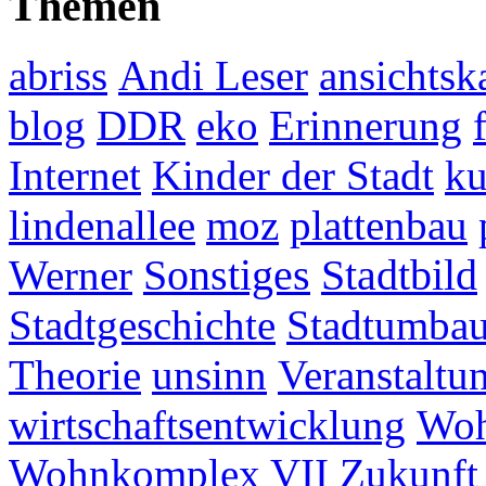
Themen
abriss
Andi Leser
ansichtsk
blog
DDR
eko
Erinnerung
Internet
Kinder der Stadt
ku
lindenallee
moz
plattenbau
Werner
Sonstiges
Stadtbild
Stadtgeschichte
Stadtumba
Theorie
unsinn
Veranstaltu
wirtschaftsentwicklung
Woh
Wohnkomplex VII
Zukunft