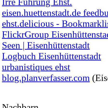
Irre Führung Ehst.
eisen.huettenstadt.de feedb
ehst.delicious - Bookmarkli
FlickrGroup Eisenhüttensta
Seen | Eisenhüttenstadt
Logbuch Eisenhüttenstadt
urbanistiques ehst
blog.planverfasser.com
(Eis
Nachbarn