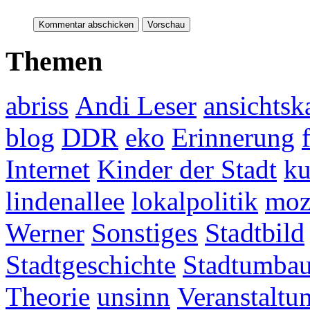
Themen
abriss
Andi Leser
ansichtsk
blog
DDR
eko
Erinnerung
Internet
Kinder der Stadt
ku
lindenallee
lokalpolitik
mo
Werner
Sonstiges
Stadtbild
Stadtgeschichte
Stadtumba
Theorie
unsinn
Veranstaltu