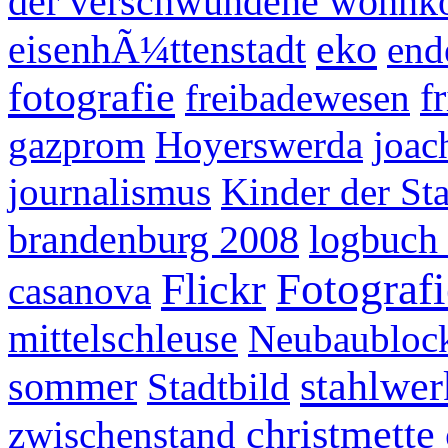
der verschwundene wohnk
eko
eisenhÃ¼ttenstadt
end
fotografie
f
freibadewesen
gazprom
Hoyerswerda
joac
journalismus
Kinder der St
brandenburg 2008
logbuch 
Flickr
Fotografi
casanova
mittelschleuse
Neubaubloc
stahlwer
sommer
Stadtbild
christmette
zwischenstand