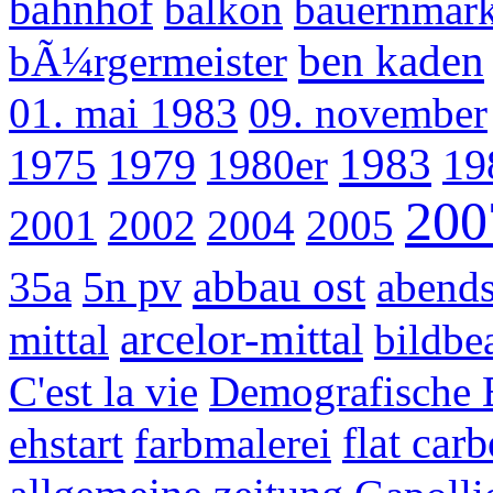
bahnhof
balkon
bauernmark
ben kaden
bÃ¼rgermeister
01. mai 1983
09. november
1979
1983
19
1975
1980er
200
2001
2002
2004
2005
5n pv
abbau ost
35a
abend
arcelor-mittal
mittal
bildbe
C'est la vie
Demografische 
flat car
ehstart
farbmalerei