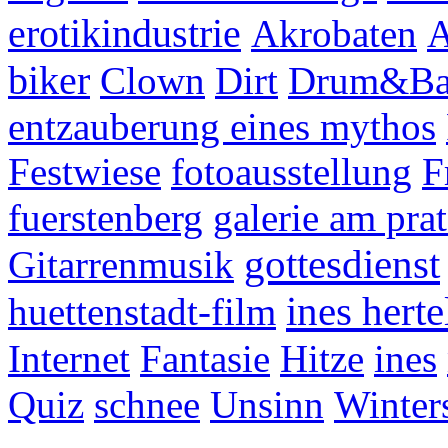
erotikindustrie
Akrobaten
A
biker
Clown
Dirt
Drum&Ba
entzauberung eines mythos
Festwiese
fotoausstellung
F
fuerstenberg
galerie am prat
gottesdienst
Gitarrenmusik
ines herte
huettenstadt-film
Internet
Fantasie
Hitze
ines
Quiz
schnee
Unsinn
Winter