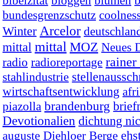
b
bibelzitat
bloggen
blumen
bundesgrenzschutz
coolnes
Arcelor
Winter
deutschlan
mittal
mittal
MOZ
Neues 
rainer
radio
radioreportage
stellenaussch
stahlindustrie
wirtschaftsentwicklung
afr
brandenburg
brie
piazolla
Devotionalien
dichtung ni
ehs
auguste
Diehloer Berge