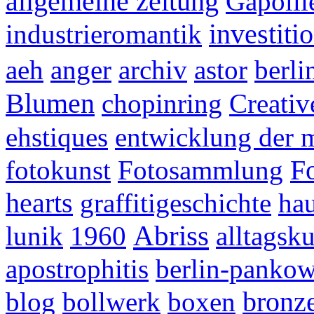
allgemeine zeitung
Gapolli
investiti
industrieromantik
aeh
anger
archiv
astor
berli
Blumen
chopinring
Creati
ehstiques
entwicklung der 
F
fotokunst
Fotosammlung
hearts
graffitigeschichte
hau
Abriss
lunik
1960
alltagsku
apostrophitis
berlin-panko
bronze
blog
bollwerk
boxen