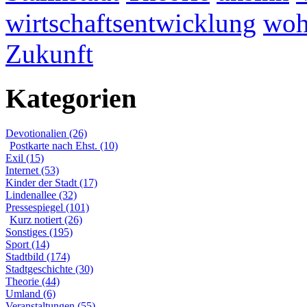
wirtschaftsentwicklung
woh
Zukunft
Kategorien
Devotionalien (26)
Postkarte nach Ehst. (10)
Exil (15)
Internet (53)
Kinder der Stadt (17)
Lindenallee (32)
Pressespiegel (101)
Kurz notiert (26)
Sonstiges (195)
Sport (14)
Stadtbild (174)
Stadtgeschichte (30)
Theorie (44)
Umland (6)
Veranstaltungen (55)