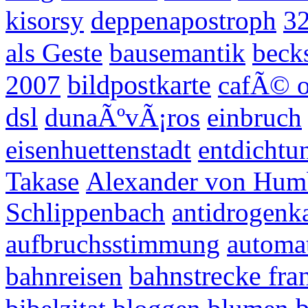
kisorsy
deppenapostroph
3
als Geste
bausemantik
beck
bildpostkarte
2007
cafÃ© 
dsl
dunaÃºvÃ¡ros
einbruch
eisenhuettenstadt
entdichtu
Takase
Alexander von Hum
Schlippenbach
antidrogen
aufbruchsstimmung
automa
bahnstrecke fra
bahnreisen