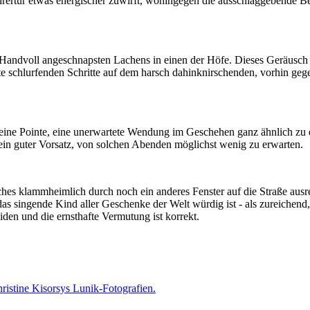
ahrertür etwas energischer zuwirft, wohingegen die ausschlaggebende 
e Handvoll angeschnapsten Lachens in einen der Höfe. Dieses Geräusch m
 schlurfenden Schritte auf dem harsch dahinknirschenden, vorhin gegen
st eine Pointe, eine unerwartete Wendung im Geschehen ganz ähnlich 
s ein guter Vorsatz, von solchen Abenden möglichst wenig zu erwarten.
s klammheimlich durch noch ein anderes Fenster auf die Straße ausreiss
das singende Kind aller Geschenke der Welt würdig ist - als zureichend
iden und die ernsthafte Vermutung ist korrekt.
istine Kisorsys Lunik-Fotografien.