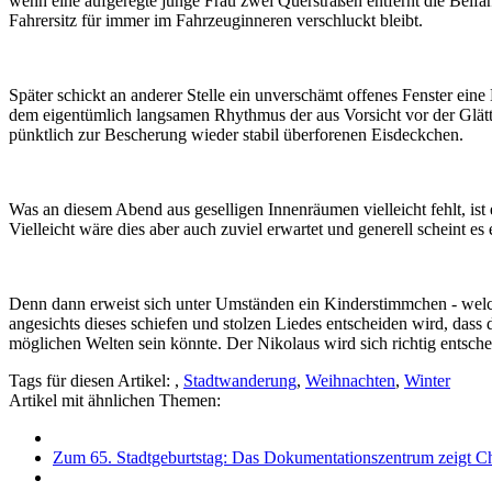
wenn eine aufgeregte junge Frau zwei Querstraßen entfernt die Beif
Fahrersitz für immer im Fahrzeuginneren verschluckt bleibt.
Später schickt an anderer Stelle ein unverschämt offenes Fenster ein
dem eigentümlich langsamen Rhythmus der aus Vorsicht vor der Glätte
pünktlich zur Bescherung wieder stabil überforenen Eisdeckchen.
Was an diesem Abend aus geselligen Innenräumen vielleicht fehlt, i
Vielleicht wäre dies aber auch zuviel erwartet und generell scheint e
Denn dann erweist sich unter Umständen ein Kinderstimmchen - welche
angesichts dieses schiefen und stolzen Liedes entscheiden wird, dass 
möglichen Welten sein könnte. Der Nikolaus wird sich richtig entsche
Tags für diesen Artikel:
,
Stadtwanderung
,
Weihnachten
,
Winter
Artikel mit ähnlichen Themen:
Zum 65. Stadtgeburtstag: Das Dokumentationszentrum zeigt Chr