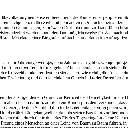
tadtbevölkerung nennenswert bereichern; die Kinder einer peripheren St
fen nachgehen, mittlerweile mit dem anderen Ort auch einen anderen S
runden Geburtstagen, zum 24sten Dezember und zu Trauerfällen besuchen
leister delegiert werden kann, der dann möglicherweise für Weihnachts
 gröbsten Metadaten einer Biografie aufbrachte, und damit im Auftrag 
e, Jahr um Jahr einige weniger, denn Jahr um Jahr gibt es weniger junge
nft irgendwo fernab fortzugehen. Aber - ebenfalls - noch stehen die
r Kurzzeitheimkehrer deutlich signalisiert, wie richtig die Entschei
hen Erscheinung und dem feuchtkalten Genebel, das der Dezember durch
en, der aus irgendeinem Grund zur Kernzeit der Heimeligkeit um die 
anchmal ein Plasmaschirm, auf dem ein Bundespräsident verkündet, dass
er Grenze, die dem Sichtfeld durch die Laternenkegel vorgegeben wird
Hund erfährt. Ein gelangweilter, da unbesetzter Bus fährt vorüber un
locken rufen durch die früh in das Eis des Tages eingebrochene Nacht 
n Freund eines Menschen an einer Leine von Baum zu Baum führen, in die 