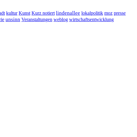
lindenallee
presse
adt
kultur
Kunst
Kurz notiert
lokalpolitik
moz
unsinn
Veranstaltungen
ie
weblog
wirtschaftsentwicklung