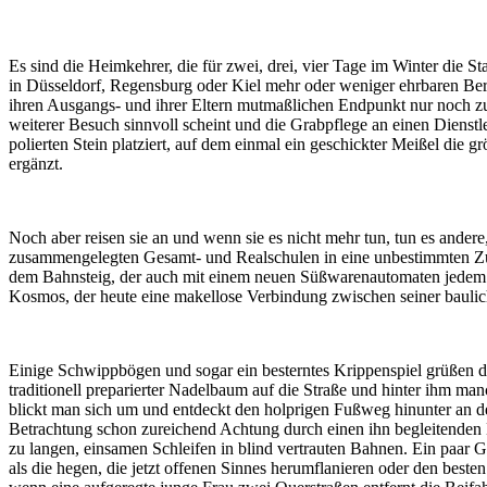
Es sind die Heimkehrer, die für zwei, drei, vier Tage im Winter die S
in Düsseldorf, Regensburg oder Kiel mehr oder weniger ehrbaren Beru
ihren Ausgangs- und ihrer Eltern mutmaßlichen Endpunkt nur noch zu 
weiterer Besuch sinnvoll scheint und die Grabpflege an einen Dienst
polierten Stein platziert, auf dem einmal ein geschickter Meißel die
ergänzt.
Noch aber reisen sie an und wenn sie es nicht mehr tun, tun es ander
zusammengelegten Gesamt- und Realschulen in eine unbestimmten Zuku
dem Bahnsteig, der auch mit einem neuen Süßwarenautomaten jedem de
Kosmos, der heute eine makellose Verbindung zwischen seiner baulic
Einige Schwippbögen und sogar ein besterntes Krippenspiel grüßen d
traditionell preparierter Nadelbaum auf die Straße und hinter ihm m
blickt man sich um und entdeckt den holprigen Fußweg hinunter an d
Betrachtung schon zureichend Achtung durch einen ihn begleitenden 
zu langen, einsamen Schleifen in blind vertrauten Bahnen. Ein paar G
als die hegen, die jetzt offenen Sinnes herumflanieren oder den beste