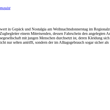
omquist
wert in Gepäck und Nostalgia am Weihnachtsdonnerstag im Regionalzug
gbegleiter einem Mitreisenden, dessen Fahrschein den angelegten Anspr
Reisegesellschaft mit jungen Menschen durchsetzt ist, deren Kleidung sic
cht nur selten antrifft, sondern der im Alltagsgebrauch sogar sicher a