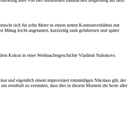
Bemerkung ihrer von hier stimmlosen männlichen Begleitung auf dem
ischt sich für zehn Meter in einem netten Kontrastverhältnis mit
 Mittag leicht angetauten, kurzzeitig rauh gefahrenen und später
zu dem Kokon in einer Weihnachtsgeschichte Vladimir Nabokovs.
t und eigentlich einem improvisiert rotmäntligen Nikolaus gilt, der
, um ernsthaft zu vermuten, dass dies in diesem Moment die beste aller