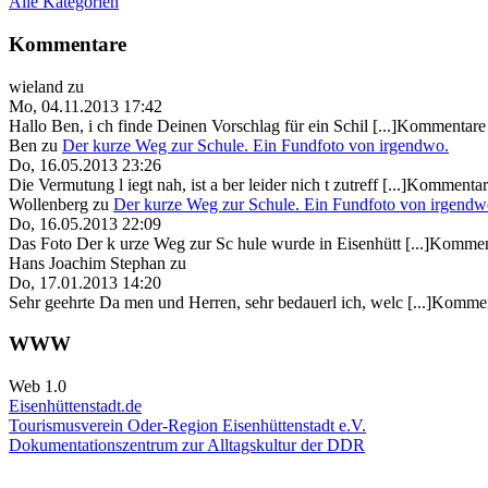
Alle Kategorien
Kommentare
wieland
zu
Mo, 04.11.2013 17:42
Hallo Ben, i ch finde Deinen Vorschlag für ein Schil [...]Kommentare 
Ben
zu
Der kurze Weg zur Schule. Ein Fundfoto von irgendwo.
Do, 16.05.2013 23:26
Die Vermutung l iegt nah, ist a ber leider nich t zutreff [...]Kommentar
Wollenberg
zu
Der kurze Weg zur Schule. Ein Fundfoto von irgendw
Do, 16.05.2013 22:09
Das Foto Der k urze Weg zur Sc hule wurde in Eisenhütt [...]Kommen
Hans Joachim Stephan
zu
Do, 17.01.2013 14:20
Sehr geehrte Da men und Herren, sehr bedauerl ich, welc [...]Kommen
WWW
Web 1.0
Eisenhüttenstadt.de
Tourismusverein Oder-Region Eisenhüttenstadt e.V.
Dokumentationszentrum
zur Alltagskultur der DDR