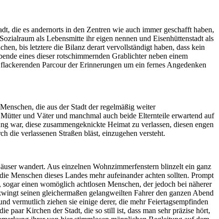
adt, die es andernorts in den Zentren wie auch immer geschafft haben,
ozialraum als Lebensmitte ihr eigen nennen und Eisenhüttenstadt als
, bis letztere die Bilanz derart vervollständigt haben, dass kein
abende eines dieser rotschimmernden Grablichter neben einem
den flackerenden Parcour der Erinnerungen um ein fernes Angedenken
 Menschen, die aus der Stadt der regelmäßig weiter
 Mütter und Väter und manchmal auch beide Elternteile erwartend auf
dung war, diese zusammengeknickte Heimat zu verlassen, diesen engen
 die verlassenen Straßen bläst, einzugehen versteht.
Häuser wandert. Aus einzelnen Wohnzimmerfenstern blinzelt ein ganz
 die Menschen dieses Landes mehr aufeinander achten sollten. Prompt
, sogar einen womöglich achtlosen Menschen, der jedoch bei näherer
d zwingt seinen gleichermaßen gelangweilten Fahrer den ganzen Abend
und vermutlich ziehen sie einige derer, die mehr Feiertagsempfinden
paar Kirchen der Stadt, die so still ist, dass man sehr präzise hört,