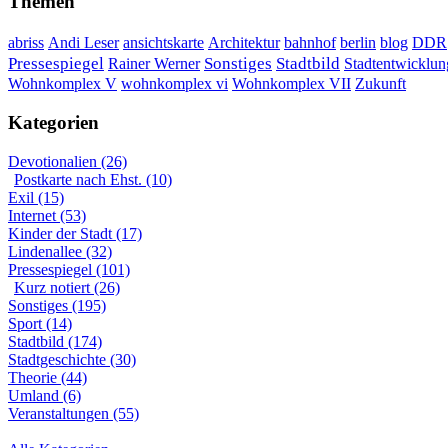
Themen
DDR
abriss
Andi Leser
ansichtskarte
Architektur
bahnhof
berlin
blog
Sonstiges
Pressespiegel
Rainer Werner
Stadtbild
Stadtentwicklun
Wohnkomplex VII
Wohnkomplex V
wohnkomplex vi
Zukunft
Kategorien
Devotionalien (26)
Postkarte nach Ehst. (10)
Exil (15)
Internet (53)
Kinder der Stadt (17)
Lindenallee (32)
Pressespiegel (101)
Kurz notiert (26)
Sonstiges (195)
Sport (14)
Stadtbild (174)
Stadtgeschichte (30)
Theorie (44)
Umland (6)
Veranstaltungen (55)