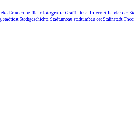
fotografie
Erinnerung
flickr
Graffiti
Internet
eko
insel
Kinder der St
g
stadtumbau ost
Stalinstadt
stadtfest
Stadtgeschichte
Stadtumbau
Theor