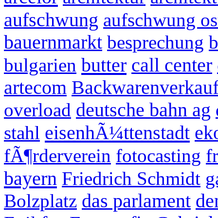
aufschwung
aufschwung os
bauernmarkt
besprechung
butter
bulgarien
call center
artecom
Backwarenverkaufs
overload
deutsche bahn ag
eisenhÃ¼ttenstadt
stahl
ek
fÃ¶rderverein
fotocasting
f
bayern
Friedrich Schmidt
g
Bolzplatz
das parlament
de