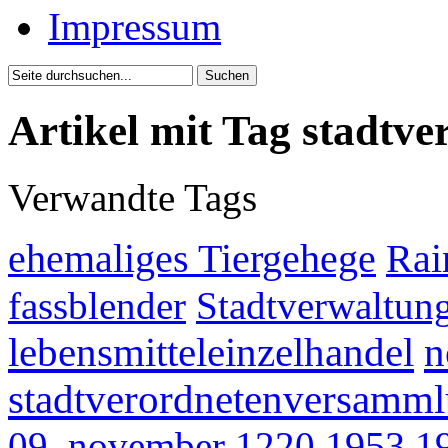
Impressum
Artikel mit Tag stadtv
Verwandte Tags
ehemaliges Tiergehege
Rai
fassblender
Stadtverwaltun
lebensmitteleinzelhandel
n
stadtverordnetenversamm
09. november
1220
1953
1