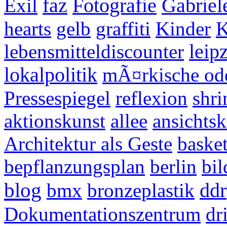
Exil
faz
Fotografie
Gabriel
hearts
gelb
graffiti
Kinder
K
lebensmitteldiscounter
leip
lokalpolitik
mÃ¤rkische od
Pressespiegel
reflexion
shri
aktionskunst
allee
ansichtsk
Architektur als Geste
basket
bepflanzungsplan
berlin
bil
blog
bmx
bronzeplastik
ddr
Dokumentationszentrum
dr