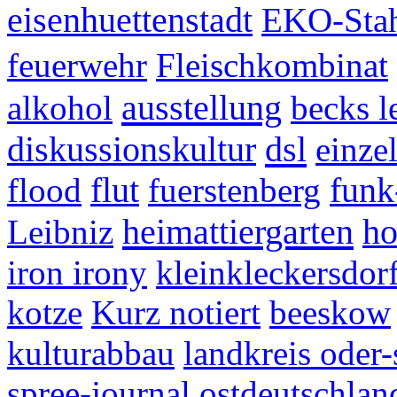
eisenhuettenstadt
EKO-Sta
feuerwehr
Fleischkombinat
ausstellung
alkohol
becks 
dsl
diskussionskultur
einze
flood
flut
fuerstenberg
funk
heimattiergarten
Leibniz
ho
iron irony
kleinkleckersdor
kotze
Kurz notiert
beeskow
kulturabbau
landkreis oder-
spree-journal
ostdeutschlan