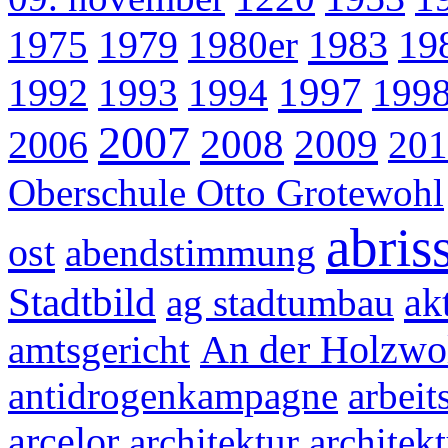
1983
1975
1979
1980er
19
1997
1992
1993
1994
199
2007
2008
2009
2006
201
Oberschule Otto Grotewohl
abris
ost
abendstimmung
Stadtbild
ak
ag stadtumbau
amtsgericht
An der Holzwo
antidrogenkampagne
arbeit
arcelor
architektur
architek