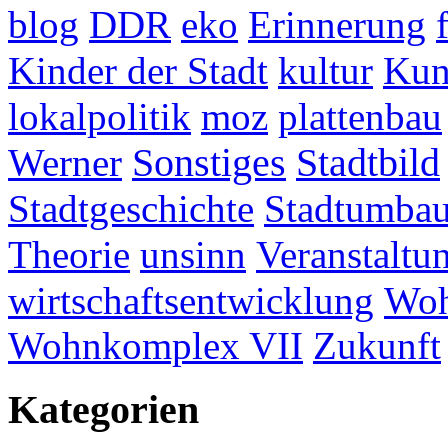
blog
DDR
eko
Erinnerung
Kinder der Stadt
kultur
Kun
lokalpolitik
moz
plattenbau
Werner
Sonstiges
Stadtbild
Stadtgeschichte
Stadtumba
Theorie
unsinn
Veranstaltu
wirtschaftsentwicklung
Woh
Wohnkomplex VII
Zukunft
Kategorien