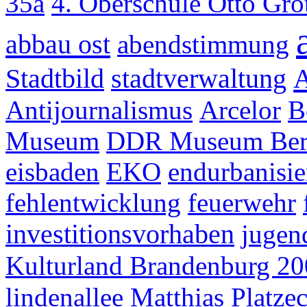
35a
4. Oberschule Otto Gr
abbau ost
abendstimmung
Stadtbild
stadtverwaltung
Antijournalismus
Arcelor
B
Museum
DDR Museum Ber
eisbaden
EKO
endurbanisi
fehlentwicklung
feuerwehr
investitionsvorhaben
jugen
Kulturland Brandenburg 2
lindenallee
Matthias Platze