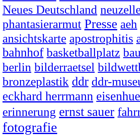
Neues Deutschland
neuzell
Presse
phantasierarmut
aeh
ansichtskarte
apostrophitis
bahnhof
basketballplatz
bau
berlin
bilderraetsel
bildwet
bronzeplastik
ddr
ddr-mus
eckhard herrmann
eisenhue
ernst sauer
erinnerung
fahr
fotografie