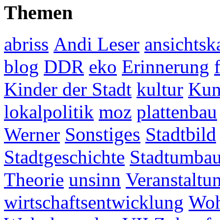
Themen
abriss
Andi Leser
ansichtsk
blog
DDR
eko
Erinnerung
Kinder der Stadt
kultur
Kun
lokalpolitik
moz
plattenbau
Werner
Sonstiges
Stadtbild
Stadtgeschichte
Stadtumba
Theorie
unsinn
Veranstaltu
wirtschaftsentwicklung
Woh