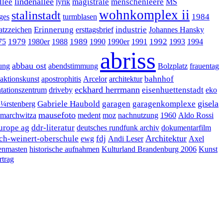
lindenallee
llee
magistrale
menschenleere
lyrik
MS
wohnkomplex ii
stalinstadt
1984
ges
turmblasen
Erinnerung
industrie
atzzeichen
ersttagsbrief
Johannes Hansky
1979
1989
1992
75
1980er
1988
1990
1990er
1991
1993
1994
abriss
abbau ost
tung
abendstimmung
Bolzplatz
frauentag
bahnhof
aktionskunst
apostrophitis
Arcelor
architektur
eckhard herrmann
eisenhuettenstadt
ationszentrum
driveby
eko
gisela
Gabriele Haubold
garagen
garagenkomplexe
¼rstenberg
mausefoto
marchwitza
medent
moz
nachnutzung
1960
Aldo Rossi
urope ag
ddr-literatur
deutsches rundfunk archiv
dokumentarfilm
Architektur
ich-weinert-oberschule
fdj
ewg
Andi Leser
Axel
enmasten
historische aufnahmen
Kulturland Brandenburg 2006
Kunst
rtrag