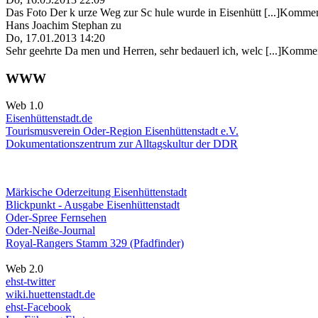
Das Foto Der k urze Weg zur Sc hule wurde in Eisenhütt [...]Kommen
Hans Joachim Stephan
zu
Do, 17.01.2013 14:20
Sehr geehrte Da men und Herren, sehr bedauerl ich, welc [...]Kommen
WWW
Web 1.0
Eisenhüttenstadt.de
Tourismusverein Oder-Region Eisenhüttenstadt e.V.
Dokumentationszentrum
zur Alltagskultur der DDR
Märkische Oderzeitung Eisenhüttenstadt
Blickpunkt - Ausgabe Eisenhüttenstadt
Oder-Spree Fernsehen
Oder-Neiße-Journal
Royal-Rangers Stamm 329 (Pfadfinder)
Web 2.0
ehst-twitter
wiki.huettenstadt.de
ehst-Facebook