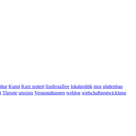
lindenallee
ltur
Kunst
Kurz notiert
lokalpolitik
moz
plattenbau
t
unsinn
Veranstaltungen
Theorie
weblog
wirtschaftsentwicklung