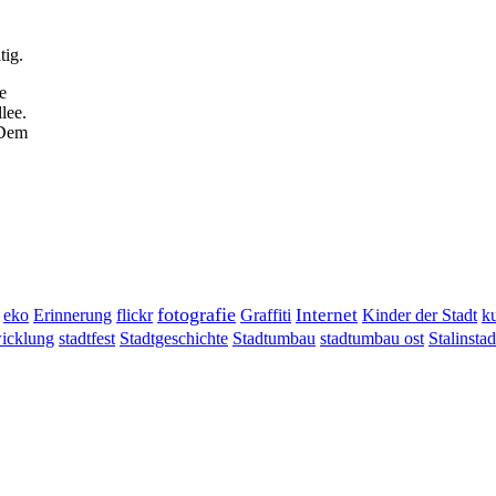
tig.
e
lee.
 Dem
fotografie
Erinnerung
flickr
Graffiti
Internet
eko
Kinder der Stadt
ku
wicklung
stadtumbau ost
Stalinstad
stadtfest
Stadtgeschichte
Stadtumbau