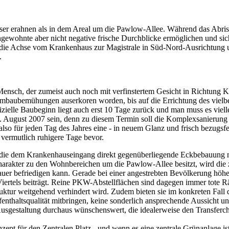
esser erahnen als in dem Areal um die Pawlow-Allee. Während das Abr
ewohnte aber nicht negative frische Durchblicke ermöglichen und si
ie Achse vom Krankenhaus zur Magistrale in Süd-Nord-Ausrichtung und
.
Mensch, der zumeist auch noch mit verfinstertem Gesicht in Richtung K
aubemühungen auserkoren worden, bis auf die Errichtung des vielbej
ffizielle Baubeginn liegt auch erst 10 Tage zurück und man muss es vie
30. August 2007 sein, denn zu diesem Termin soll die Komplexsanierung
so für jeden Tag des Jahres eine - in neuem Glanz und frisch bezugsfe
 vermutlich ruhigere Tage bevor.
lich die dem Krankenhauseingang direkt gegenüberliegende Eckbebauun
arakter zu den Wohnbereichen um die Pawlow-Allee besitzt, wird die z
Dauer befriedigen kann. Gerade bei einer angestrebten Bevölkerung höher
Viertels beiträgt. Reine PKW-Abstellflächen sind dagegen immer tote
Struktur weitgehend verhindert wird. Zudem bieten sie im konkreten Fall
fenthaltsqualität mitbringen, keine sonderlich ansprechende Aussicht 
 Ausgestaltung durchaus wünschenswert, die idealerweise den Transfer
nzept für den Zentralen Platz - und wenn es eine zentrale Grünanlage 