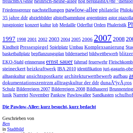
heinrich-heine-allee
freilichtbÃ¼hne
hog berggaststÃ¤tte "diehlo
pawlow-allee
nachstellungen
philatelie
Friedensgrenze
Philoka
35 jahre ddr
abziehbilder
altstoffsammlung
argentinien
astor piazolla
Ph
jungpionier
konzert
kultur
lob
Medaille
Oderflut
Orden
Phaleristik
2007
1997
2008
20
2003
2006
1998
2001
2002
2004
2005
Pressespiegel
Komplexsanierung
Sta
Kindheit
Spielplatz
Umbau
blitzer
basketballplatz
bepflanzungsplan
bilderraetsel
bildwettbewerb
ernst sauer
EKO-Stahl
erinnerung
fahrrad
feuerwehr
Fleischkomb
steineckert
heizkraftwerk
IBA 2010
identifikation
juri-gagarin-ob
a
aufbau
ansichtspostkarte
architekturwettbewerb
alltagskultur
dokumentationszentrzm alltragskultur der ddr
dunaÃºjvÃ¡ros
Schulz
Bilderreigen 2007
Bilderreigen 2008
Bildhauerei
Brunnenring
schulho
lunik
Narretei
November
Pankow
Pawlowallee
Sandkasten
Die Pawlow-Allee: kurz besucht, kurz bedacht
Geschrieben von
Ben
in
Stadtbild