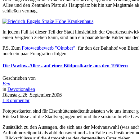
Allee und den Zentralen Platz als Hauptplatz bis hin zur Magistrale 
schließen vermag.
In jedem Fall ist dieser Teil der Stadt hinsichtlich der Quartiersent
einen Vergleich ziehen kann, sind nun ein paar aktuelle Bilder aus de
P.S. Zum
Fotowettbewerb "Oktober"
, für den der Bahnhof von Eisenh
noch ein paar Fotografien folgen.
Die Pawlow-Allee - auf einer Bildpostkarte aus den 1950ern
Geschrieben von
Ben
in
Devotionalien
Dienstag, 26. September 2006
1 Kommentar
Fotopostkarten sind für Eisenhüttenstadtenthusiasten wie uns immer g
Rückschlüsse auf die Stadtvergangenheit und ihre soziokulturelle Ges
Zusätzlich zu den Aussagen, die sich aus der Motivauswahl (was auch 
Aufnahmezeitpunkt als abbildenswert und - im Falle des Postkartenmo
- Rückschlüsse auf die Atmosphäre des dargestellten Ortes ziehen.