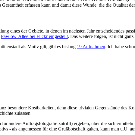
als Gesamtheit erfassen kann und damit diese Wunde, die die Qualität d
wicklung eines der Gebiete, in denen im nächsten Jahr entscheidendes pa
r
Pawlow-Allee bei Flickr eingestellt
. Das weitere folgen, ist nicht gan
üttenstadt als Motiv gilt, gibt es bislang
19 Aufnahmen
. Ich habe scho
anz besondere Kostbarkeiten, denn diese trivialen Gegenstände des Kom
chichte zulassen.
für andere Auftragsfotografie zutrifft) ergeben, über die sich ermittel
tivs - als angemessen für eine Grußbotschaft galten, kann man u.U. au