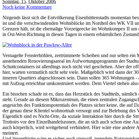
Sonntag, 15. Oktober 2006
Noch keine Kommentare
Nirgends lässt sich die Entvölkerung Eisenhüttenstadts momentan b
ist und die verschwindenden Wohnblöcke im Nordteil des WK VII ung
Grenzen hält, ist die ehemalige Vorzeigeecke im Wohnkompex II um d
in Ost-West-Richtung in diesen Tagen in einem erbärmlichen Zustand
Vernagelte Fensterhöhlen, zertrümmerte Scheiben und nur selten ein 
anstehenden Renovierungsareal im Aufwertungsprogramm der Stadtumb
Schuttcontainers ist allerdings noch nicht viel geschehen. Aber der o
hier, warten vermutlich nicht sehr viele. Maßgeblich wird dann der 
inneren Quartiers abgeschlossen sein. Dann sollen 365 Wohnungen - al
mit Aufzug erreichbar umkonstruiert werden. Dem Viertel stehen also
Ein bisschen schade ist es, dass das Herzstück des Stadtteils, näm
steht. Gerade an diesem Mikrozentrum, die einen zentralen Zugangsch
angesichts des Funktionspotentials des Platzes sicher keine, die auf 
der genau diese Klientel wohnortnah versorgt und zur Belebung des 
Eigentlich sind es Nicht-Orte, da soziale Interaktion hier durch die 
Trottoirs vor den Einzelhandelszonen, die an sich auch schon eine Au
auch körperlich, wird weitgehend verhindert. Hier wäre eine andere
meistert.
Und längerfristig wäre es sicher auch sinnvoll, irgendein Nutzungsko