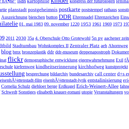
kinder
isdn
kartophilie
lenina
er hÃ¶he"
kongress der futurologen
postkarte
planstadt
postgeheimnis
rtie
poststempel
rathaus
sonsti
DDR
Auszeichnung
bienchen
button
Ehrennadel
Ehrenzeichen
Eins
ilatelie
1953
01. mai 1983
09. november
1220
1961
1969
1973
19
09
2030
5n pv
2011
35a
4. Oberschule Otto Grotewohl
aachener zei
dtbild
Stadtumbau
Zentraler Platz
Wohnkomplex II
aeh
Ahornweg
blog
ddr
bmx
bronzeplastik
ddr-museum
deppenapostroph
Dokument
flickr
inat
demographische entwicklung
eigenwahrnehmung
Exil
fÃ
kindheitserinnerung
kirchhofweg
erschule
kiefernweg
kunstprojekt
usstellung
call center
d+s e
besprechung
bildarchiv
bundesarchiv
entstalinisierung
er
eisenhÃ¼ttenstadt-film
eisenhÃ¼ttenstadt-lyrik
Erich-Weinert-Allee
Cornelia Schulz
diehloer berge
Erdkugel
fahn
f
Schwedt
Sonstiges
elisabeth knauer-romani
utopie
Veranstaltungen
vo