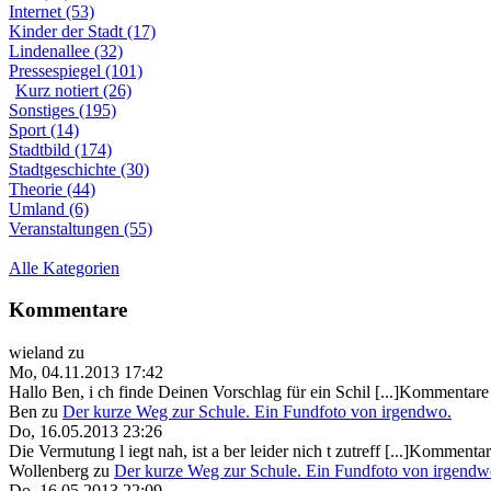
Internet (53)
Kinder der Stadt (17)
Lindenallee (32)
Pressespiegel (101)
Kurz notiert (26)
Sonstiges (195)
Sport (14)
Stadtbild (174)
Stadtgeschichte (30)
Theorie (44)
Umland (6)
Veranstaltungen (55)
Alle Kategorien
Kommentare
wieland
zu
Mo, 04.11.2013 17:42
Hallo Ben, i ch finde Deinen Vorschlag für ein Schil [...]Kommentare 
Ben
zu
Der kurze Weg zur Schule. Ein Fundfoto von irgendwo.
Do, 16.05.2013 23:26
Die Vermutung l iegt nah, ist a ber leider nich t zutreff [...]Kommentar
Wollenberg
zu
Der kurze Weg zur Schule. Ein Fundfoto von irgendw
Do, 16.05.2013 22:09