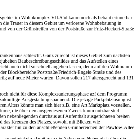
issgebiet im Wohnkomplex VII-Süd kaum noch als bebaut erinnerbar
ch die Trauer in diesem Gebiet um verlorene Wohnbebauung in
 von der Grünstreifen von der Poststraße zur Fritz-Heckert-Straße
rankenhaus schleicht. Ganz zurecht ist dieses Gebiet zum nächsten
ubelten Baubeschreibungsschildes und das Aufstellen eines
lleicht auch nicht so schnell angehen lassen, denn auf den Wohnraum
 der Blockbereiche Poststraße/Friedrich-Engels-Straße und des
rtig auf neue Mieter warten. Davon sollen 217 altersgerecht und 131
g noch nicht für diese Komplexsanierungsphase azf dem Programm
ukünftige Ausgestaltung spannend. Die jetzige Parkplatzlösung ist
en Alters könnte man sich hier z.B. eine Art Marktplatz vorstellen,
 Räume, die über den ausgewiesenen Zweck kaum nutzbar sind.
 den nebenliegenden durchaus auf Aufenthalt ausgerichteten breiten
und das Kreuzen des Platzes, sowohl mit Blicken wie
charakter hin zu den anschließenden Grünbereichen der Pawlow-Allee
ist - zu entwickeln, damit man die Achse vom Nebenplatz über die