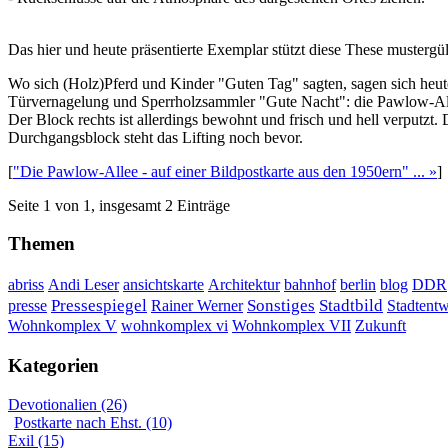
Das hier und heute präsentierte Exemplar stützt diese These mustergül
Wo sich (Holz)Pferd und Kinder "Guten Tag" sagten, sagen sich heut
Türvernagelung und Sperrholzsammler "Gute Nacht": die Pawlow-Al
Der Block rechts ist allerdings bewohnt und frisch und hell verputzt.
Durchgangsblock steht das Lifting noch bevor.
[
"Die Pawlow-Allee - auf einer Bildpostkarte aus den 1950ern" ... »
]
Seite 1 von 1, insgesamt 2 Einträge
Themen
DDR
abriss
Andi Leser
ansichtskarte
Architektur
bahnhof
berlin
blog
Sonstiges
presse
Pressespiegel
Rainer Werner
Stadtbild
Stadtent
Wohnkomplex VII
Wohnkomplex V
wohnkomplex vi
Zukunft
Kategorien
Devotionalien (26)
Postkarte nach Ehst. (10)
Exil (15)