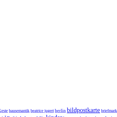
bildpostkarte
berlin
Geste
bausemantik
beatrice jugert
briefmar