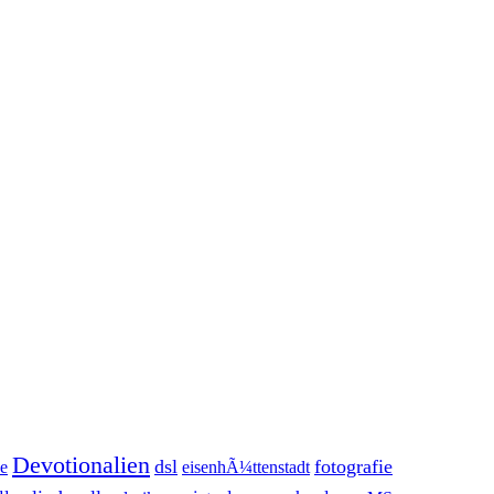
Devotionalien
dsl
fotografie
ke
eisenhÃ¼ttenstadt