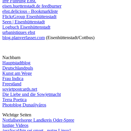
Irre Führung Ehst.
eisen.huettenstadt.de feedburner
ehst.delicious - Bookmarkliste
FlickrGroup Eisenhüttenstadt
Seen | Eisenhüttenstadt
Logbuch Eisenhüttenstadt
urbanistiques ehst
blog.planverfasser.com
(Eisenhüttenstadt/Cottbus)
Nachbarn
Hauptstadtblog
Deutschlandpuls
Kunst am Wege
Frau Indica
Freestland
sovietpostcards.net
Die Liebe und die Sowjetmacht
Terra Poetica
Photoblog Dunaújváros
Wichtige Seiten
Notfallseelsorge Landkreis Oder-Spree
lustige Videos
/usr/local/bin sei smart - nutze Linux!