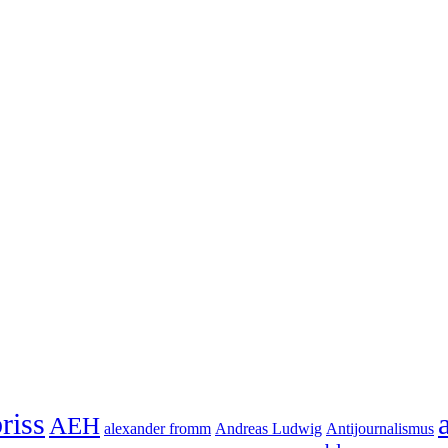
riss
AEH
alexander fromm
Andreas Ludwig
Antijournalismus