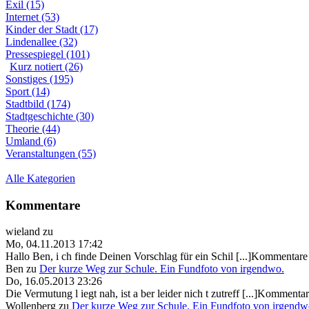
Exil (15)
Internet (53)
Kinder der Stadt (17)
Lindenallee (32)
Pressespiegel (101)
Kurz notiert (26)
Sonstiges (195)
Sport (14)
Stadtbild (174)
Stadtgeschichte (30)
Theorie (44)
Umland (6)
Veranstaltungen (55)
Alle Kategorien
Kommentare
wieland
zu
Mo, 04.11.2013 17:42
Hallo Ben, i ch finde Deinen Vorschlag für ein Schil [...]Kommentare 
Ben
zu
Der kurze Weg zur Schule. Ein Fundfoto von irgendwo.
Do, 16.05.2013 23:26
Die Vermutung l iegt nah, ist a ber leider nich t zutreff [...]Kommentar
Wollenberg
zu
Der kurze Weg zur Schule. Ein Fundfoto von irgendw