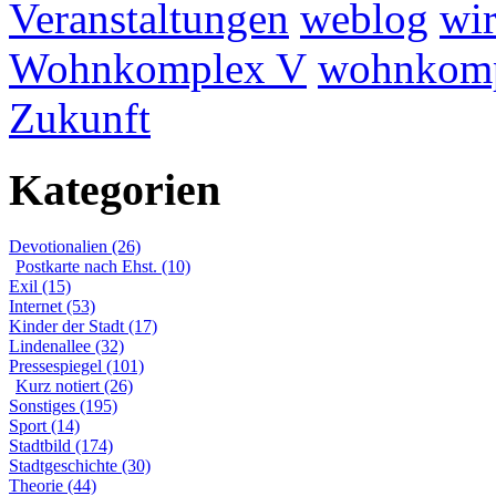
Veranstaltungen
weblog
wir
Wohnkomplex V
wohnkomp
Zukunft
Kategorien
Devotionalien (26)
Postkarte nach Ehst. (10)
Exil (15)
Internet (53)
Kinder der Stadt (17)
Lindenallee (32)
Pressespiegel (101)
Kurz notiert (26)
Sonstiges (195)
Sport (14)
Stadtbild (174)
Stadtgeschichte (30)
Theorie (44)