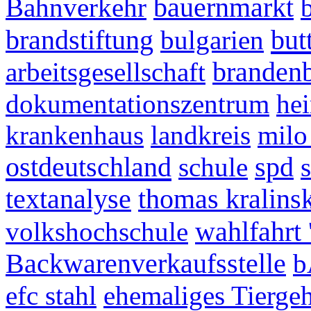
Bahnverkehr
bauernmarkt
but
brandstiftung
bulgarien
arbeitsgesellschaft
branden
dokumentationszentrum
hei
krankenhaus
landkreis
milo
ostdeutschland
schule
spd
textanalyse
thomas kralins
volkshochschule
wahlfahrt 
Backwarenverkaufsstelle
b
efc stahl
ehemaliges Tierge