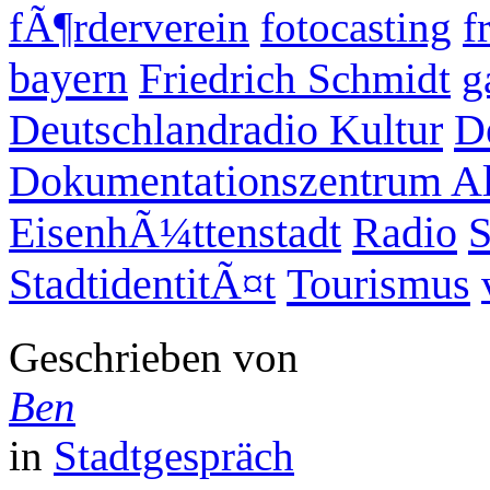
fÃ¶rderverein
fotocasting
f
bayern
Friedrich Schmidt
g
Deutschlandradio Kultur
D
Dokumentationszentrum Al
Radio
S
EisenhÃ¼ttenstadt
Tourismus
StadtidentitÃ¤t
Geschrieben von
Ben
in
Stadtgespräch