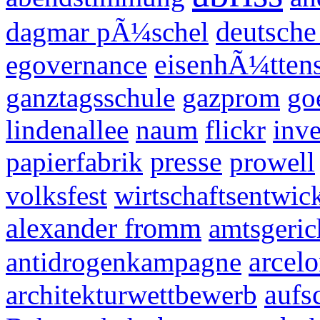
dagmar pÃ¼schel
deutsche
egovernance
eisenhÃ¼ttens
ganztagsschule
gazprom
go
lindenallee
naum
flickr
inve
papierfabrik
presse
prowell
volksfest
wirtschaftsentwic
alexander fromm
amtsgeric
arcelo
antidrogenkampagne
architekturwettbewerb
aufs