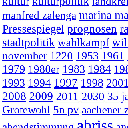
kultur
kulturpolitik
landkre
marina ma
manfred zalenga
prognosen
r
Pressespiegel
stadtpolitik
wil
wahlkampf
november
1220
1953
1961
1983
1979
1980er
1984
19
1997
1993
1994
1998
200
2008
2009
2011
2030
35 j
Grotewohl
5n pv
aachener 
abriss
abendstimmung
an