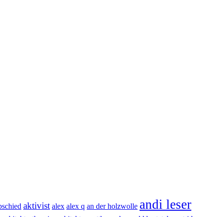
andi leser
aktivist
bschied
alex
alex q
an der holzwolle