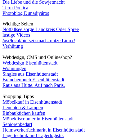
Die Liebe und die Sowjetmacht
Terra Poetica
Photoblog Dunaújváros
Wichtige Seiten
Notfallseelsorge Landkreis Oder-Spree
lustige Videos
/usr/local/bin sei smart - nutze Linux!
Verhütung
Webdesign, CMS und Onlineshop?
Webdesign Eisenhüttenstadt
Wohnungen
Singles aus Eisenhüttenstadt
Branchenbuch Eisenhüttenstadt
Raus aus Hütte. Auf nach Paris.
Shopping-Tipps
Möbelkauf in Eisenhüttenstadt
Leuchten & Lampen
Einbauküchen kaufen
Möbeldiscounter in Eisenhüttenstadt
Seniorenbedarf
Heimwerkerfachmarkt in Eisenhüttenstadt
Lagertechnik und Lagerlogistik