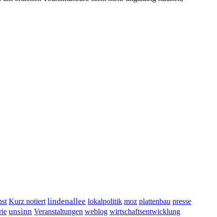
lindenallee
presse
st
Kurz notiert
lokalpolitik
moz
plattenbau
unsinn
Veranstaltungen
ie
weblog
wirtschaftsentwicklung