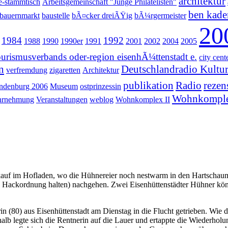
architektur
e-stammtisch
Arbeitsgemeinschaft "Junge Philatelisten"
ben kade
bauernmarkt
baustelle
bÃ¤cker dreiÃŸig
bÃ¼rgermeister
20
1984
1992
1988
1990
1990er
1991
2001
2002
2004
2005
ourismusverbands oder-region eisenhÃ¼ttenstadt e.
city cent
n
Deutschlandradio Kultu
verfremdung
zigaretten
Architektur
publikation
Radio
rezen
andenburg 2006
Museum
ostprinzessin
Wohnkomple
hrnehmung
Veranstaltungen
weblog
Wohnkomplex II
f im Hofladen, wo die Hühnereier noch nestwarm in den Hartschaumk
die Hackordnung halten) nachgehen. Zwei Eisenhüttenstädter Hühner kön
n (80) aus Eisenhüttenstadt am Dienstag in die Flucht getrieben. Wie d
b legte sich die Rentnerin auf die Lauer und ertappte die Wiederholung