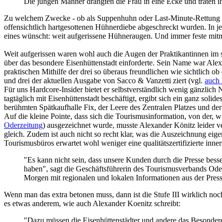
Die jungen Männer drängten die Frau in eine Ecke und traten 
Zu welchem Zwecke - ob als Suppenhuhn oder Last-Minute-Rettung des
offensichtlich hartgesottenen Hühnerdiebe abgeschreckt wurden. In j
eines wünscht: weit aufgerissene Hühneraugen. Und immer feste mitm 
Weit aufgerissen waren wohl auch die Augen der Praktikantinnen im s
über das besondere Eisenhüttenstadt einforderte. Sein Name war Alex
praktischen Mithilfe der drei so überaus freundlichen wie sichtlich 
und drei der aktuellen Ausgabe von Sacco & Vanzetti ziert (vgl.
auch 
Für uns Hardcore-Insider bietet er selbstverständlich wenig gänzlich
tagtäglich mit Eisenhüttenstadt beschäftigt, ergibt sich ein ganz so
berühmten Spätkaufhalle Fix, der Leere des Zentralen Platzes und d
Auf die kleine Pointe, dass sich die Tourismusinformation, von der, wi
Oderzeitung
) ausgezeichnet wurde, musste Alexander Könitz leider v
gleich. Zudem ist auch nicht so recht klar, was die Auszeichnung eige
Tourismusbüros erwartet wohl weniger eine qualitätszertifizierte inn
"Es kann nicht sein, dass unsere Kunden durch die Presse besser
haben", sagt die Geschäftsführerin des Tourismusverbands Oder
Morgen mit regionalen und lokalen Informationen aus der Press
Wenn man das extra betonen muss, dann ist die Stufe III wirklich noch
es etwas anderem, wie auch Alexander Koenitz schreibt:
"Dazu müssen die Eisenhüttenstädter und andere das Besondere 