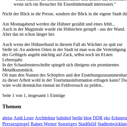
wenn sich ein Besucher für Eisenhüttenstadt interessiert."
Nicht der Blick in die Presse, sondern der Blick in die eigene Stadt d
Am Montagabend werden die Hühner gezählt und eines fehlt...
Auch in der Magistrale wurde ein Hühnchen gerupft - aus der Wand.
Aber das ist schon länger her.
Auch wenn der Hühnerhund in diesem Fall als Wächter zu spät zur
Stelle ist: An anderen Orten in der Stadt ist man was die Verteidigung
des Geflügels angeht mächtig auf Zack, selbst noch im 81sten
Lebensjahr.
In der Schaufensterscheibe spiegelt sich übrigens ein prominentes
Metallkunststück.
Ob man den Namen des Schöpfers und den Enstehungszusammenha
zu dieser Arbeit wohl in der Tourismusinformation erfragen kann? Da
wäre wohl demnächst einmal im Feldversuch zu prüfen..
Seite 1 von 1, insgesamt 1 Einträge
Themen
DDR
Erinner
abriss
Andi Leser
Architektur
bahnhof
berlin
blog
eko
Sonstiges
Pressespiegel
Rainer Werner
Stadtbild
Stadtentwicklun