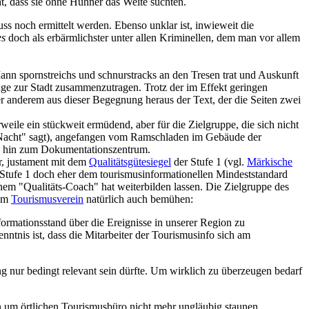
t, dass sie ohne Hühner das Weite suchten.
 noch ermittelt werden. Ebenso unklar ist, inwieweit die
es
doch als erbärmlichster unter allen Kriminellen, dem man vor allem
ann spornstreichs und schnurstracks an den Tresen trat und Auskunft
age zur Stadt zusammenzutragen. Trotz der im Effekt geringen
er anderem aus dieser Begegnung heraus der Text, der die Seiten zwei
eile ein stückweit ermüdend, aber für die Zielgruppe, die sich nicht
ute Nacht" sagt), angefangen vom Ramschladen im Gebäude der
is hin zum Dokumentationszentrum.
ar, justament mit dem
Qualitätsgütesiegel
der Stufe 1 (vgl.
Märkische
 Stufe 1 doch eher dem tourismusinformationellen Mindeststandard
inem "Qualitäts-Coach" hat weiterbilden lassen. Die Zielgruppe des
 im
Tourismusverein
natürlich auch bemühen:
nformationsstand über die Ereignisse in unserer Region zu
tnis ist, dass die Mitarbeiter der Tourismusinfo sich am
ung nur bedingt relevant sein dürfte. Um wirklich zu überzeugen bedarf
n um örtlichen Tourismusbüro nicht mehr ungläubig staunen,