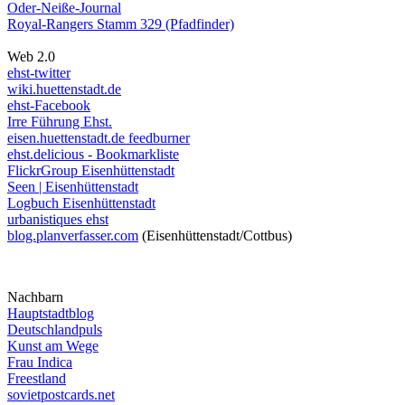
Oder-Neiße-Journal
Royal-Rangers Stamm 329 (Pfadfinder)
Web 2.0
ehst-twitter
wiki.huettenstadt.de
ehst-Facebook
Irre Führung Ehst.
eisen.huettenstadt.de feedburner
ehst.delicious - Bookmarkliste
FlickrGroup Eisenhüttenstadt
Seen | Eisenhüttenstadt
Logbuch Eisenhüttenstadt
urbanistiques ehst
blog.planverfasser.com
(Eisenhüttenstadt/Cottbus)
Nachbarn
Hauptstadtblog
Deutschlandpuls
Kunst am Wege
Frau Indica
Freestland
sovietpostcards.net