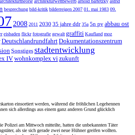
architekturtheorie
architekturwettbewerb
arnold bartetzky
astrid
n
besprechung
bild-kritik
bilderreigen 2007
01. mai 1983
09.
07
2008
abbau ost
2030
35 jahre ddr
5n pv
2011
35a
graffiti
er
eisbaden
flickr
fotografie
gewalt
Kaufland
moz
r
Deutschlandrundfahrt
Dokumentationszentrum
stadtentwicklung
sion
Sonstiges
x IV
wohnkomplex vi
zukunft
arton einsortiert werden, während die fröhlichen Legehennen
nen sich allerdings aus einem ganz anderen Grund glücklich
ie Polizei am Mittwoch mitteilte, hatten die unbekannten Täter
stäter, als sie sich gerade zwei neue Hühner greifen wollten.