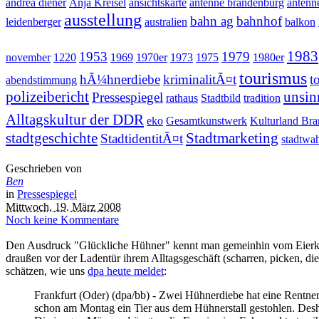
andrea diener
Anja Kreisel
ansichtskarte
antenne brandenburg
antenn
ausstellung
bahn ag
bahnhof
leidenberger
australien
balkon
1983
1953
1979
november
1220
1969
1970er
1973
1975
1980er
tourismus
hÃ¼hnerdiebe
kriminalitÃ¤t
t
abendstimmung
polizeibericht
unsin
Pressespiegel
rathaus
Stadtbild
tradition
Alltagskultur der DDR
eko
Gesamtkunstwerk
Kulturland Br
stadtgeschichte
Stadtmarketing
StadtidentitÃ¤t
stadtwa
Geschrieben von
Ben
in
Pressespiegel
Mittwoch, 19. März 2008
Noch keine Kommentare
Den Ausdruck "Glückliche Hühner" kennt man gemeinhin vom Eierkau
draußen vor der Ladentür ihrem Alltagsgeschäft (scharren, picken, 
schätzen, wie uns
dpa heute meldet
:
Frankfurt (Oder) (dpa/bb) - Zwei Hühnerdiebe hat eine Rentneri
schon am Montag ein Tier aus dem Hühnerstall gestohlen. Deshal