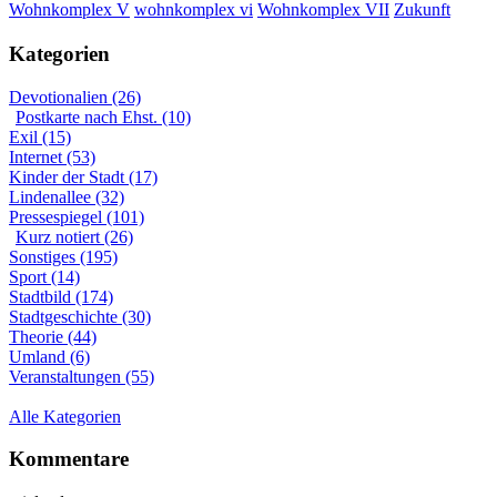
Wohnkomplex VII
Wohnkomplex V
wohnkomplex vi
Zukunft
Kategorien
Devotionalien (26)
Postkarte nach Ehst. (10)
Exil (15)
Internet (53)
Kinder der Stadt (17)
Lindenallee (32)
Pressespiegel (101)
Kurz notiert (26)
Sonstiges (195)
Sport (14)
Stadtbild (174)
Stadtgeschichte (30)
Theorie (44)
Umland (6)
Veranstaltungen (55)
Alle Kategorien
Kommentare