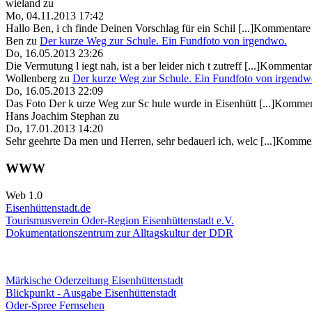
wieland
zu
Mo, 04.11.2013 17:42
Hallo Ben, i ch finde Deinen Vorschlag für ein Schil [...]Kommentare 
Ben
zu
Der kurze Weg zur Schule. Ein Fundfoto von irgendwo.
Do, 16.05.2013 23:26
Die Vermutung l iegt nah, ist a ber leider nich t zutreff [...]Kommentar
Wollenberg
zu
Der kurze Weg zur Schule. Ein Fundfoto von irgendw
Do, 16.05.2013 22:09
Das Foto Der k urze Weg zur Sc hule wurde in Eisenhütt [...]Kommen
Hans Joachim Stephan
zu
Do, 17.01.2013 14:20
Sehr geehrte Da men und Herren, sehr bedauerl ich, welc [...]Kommen
WWW
Web 1.0
Eisenhüttenstadt.de
Tourismusverein Oder-Region Eisenhüttenstadt e.V.
Dokumentationszentrum
zur Alltagskultur der DDR
Märkische Oderzeitung Eisenhüttenstadt
Blickpunkt - Ausgabe Eisenhüttenstadt
Oder-Spree Fernsehen