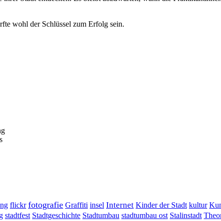
ürfte wohl der Schlüssel zum Erfolg sein.
ng
s
fotografie
ung
flickr
Graffiti
Internet
insel
Kinder der Stadt
kultur
Kun
g
stadtumbau ost
Stalinstadt
stadtfest
Stadtgeschichte
Stadtumbau
Theor