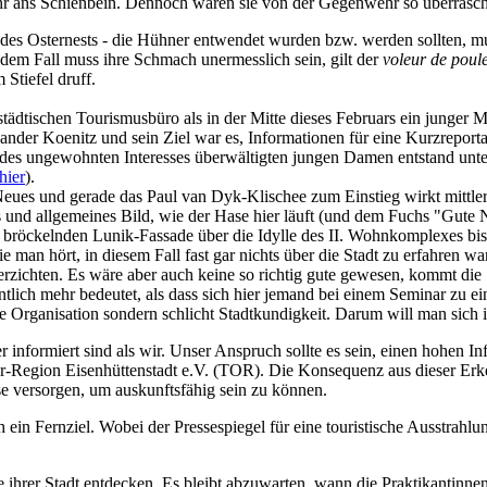
ihr ans Schienbein. Dennoch waren sie von der Gegenwehr so überrasch
 Osternests - die Hühner entwendet wurden bzw. werden sollten, muss
edem Fall muss ihre Schmach unermesslich sein, gilt der
voleur de poul
Stiefel druff.
tädtischen Tourismusbüro als in der Mitte dieses Februars ein junger M
ander Koenitz und sein Ziel war es, Informationen für eine Kurzreport
ob des ungewohnten Interesses überwältigten jungen Damen entstand unt
hier
).
 Neues und gerade das Paul van Dyk-Klischee zum Einstieg wirkt mittlerw
lides und allgemeines Bild, wie der Hase hier läuft (und dem Fuchs "G
er bröckelnden Lunik-Fassade über die Idylle des II. Wohnkomplexes b
e man hört, in diesem Fall fast gar nichts über die Stadt zu erfahren w
erzichten. Es wäre aber auch keine so richtig gute gewesen, kommt die
ntlich mehr bedeutet, als dass sich hier jemand bei einem Seminar zu e
ere Organisation sondern schlicht Stadtkundigkeit. Darum will man sich
 informiert sind als wir. Unser Anspruch sollte es sein, einen hohen I
-Region Eisenhüttenstadt e.V. (TOR). Die Konsequenz aus dieser Erkenn
e versorgen, um auskunftsfähig sein zu können.
 ein Fernziel. Wobei der Pressespiegel für eine touristische Ausstrahl
ihrer Stadt entdecken. Es bleibt abzuwarten, wann die Praktikantinne