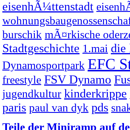
eisenhÃ¼ttenstadt
eisenh
wohnungsbaugenossenschaf
burschik
mÃ¤rkische oderz
Stadtgeschichte
die 
1.mai
EFC St
Dynamosportpark
FSV Dynamo
Fus
freestyle
kinderkrippe
jugendkultur
paris
pds
paul van dyk
sna
Teile der Miniramp auf der