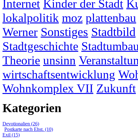
Internet
Kinder der Stadt
Ku
lokalpolitik
moz
plattenbau
Werner
Sonstiges
Stadtbild
Stadtgeschichte
Stadtumba
Theorie
unsinn
Veranstaltu
wirtschaftsentwicklung
Woh
Wohnkomplex VII
Zukunft
Kategorien
Devotionalien (26)
Postkarte nach Ehst. (10)
Exil (15)