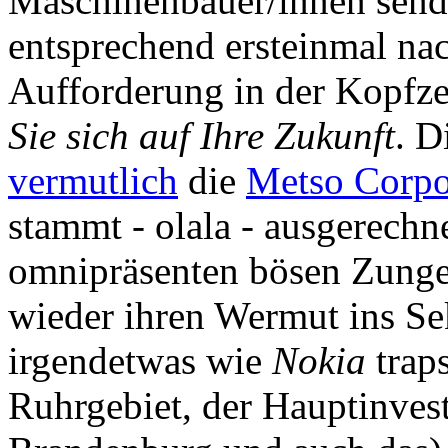
Maschinenbauer/innen sen
entsprechend ersteinmal na
Aufforderung in der Kopfze
Sie sich auf Ihre Zukunft
. D
vermutlich
die
Metso Corpo
stammt - olala - ausgerechn
omnipräsenten bösen Zunge
wieder ihren Wermut ins Sek
irgendetwas wie
Nokia
traps
Ruhrgebiet, der Hauptinve