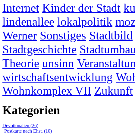
Internet
Kinder der Stadt
ku
lindenallee
lokalpolitik
mo
Werner
Sonstiges
Stadtbild
Stadtgeschichte
Stadtumba
Theorie
unsinn
Veranstaltu
wirtschaftsentwicklung
Woh
Wohnkomplex VII
Zukunft
Kategorien
Devotionalien (26)
Postkarte nach Ehst. (10)