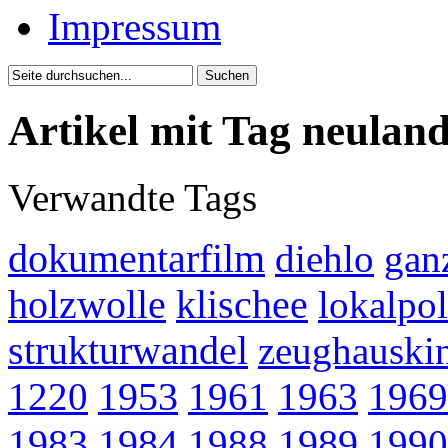
Impressum
Artikel mit Tag neulan
Verwandte Tags
dokumentarfilm
diehlo
gan
holzwolle
klischee
lokalpol
strukturwandel
zeughauski
1220
1953
1961
1963
1969
1983
1984
1988
1989
1990