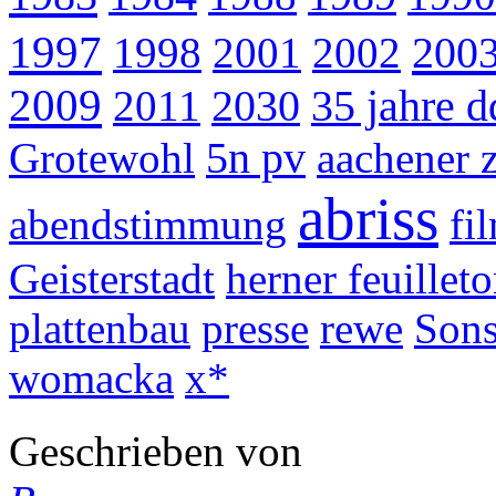
1997
200
1998
2001
2002
2009
2011
2030
35 jahre d
Grotewohl
5n pv
aachener 
abriss
abendstimmung
fi
Geisterstadt
herner feuillet
plattenbau
presse
rewe
Sons
womacka
x*
Geschrieben von