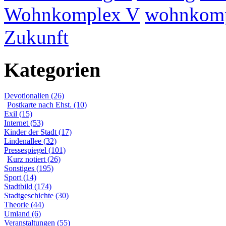
Wohnkomplex V
wohnkomp
Zukunft
Kategorien
Devotionalien (26)
Postkarte nach Ehst. (10)
Exil (15)
Internet (53)
Kinder der Stadt (17)
Lindenallee (32)
Pressespiegel (101)
Kurz notiert (26)
Sonstiges (195)
Sport (14)
Stadtbild (174)
Stadtgeschichte (30)
Theorie (44)
Umland (6)
Veranstaltungen (55)