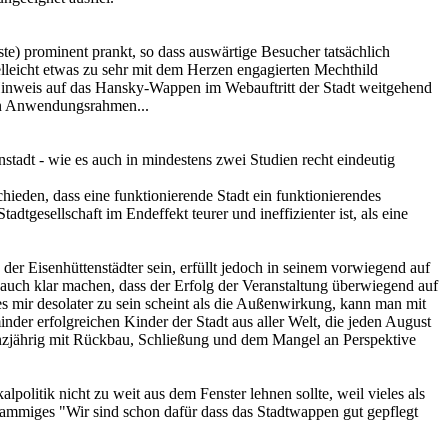
ste) prominent prankt, so dass auswärtige Besucher tatsächlich
lleicht etwas zu sehr mit dem Herzen engagierten Mechthild
Hinweis auf das Hansky-Wappen im Webauftritt der Stadt weitgehend
den Anwendungsrahmen...
stadt - wie es auch in mindestens zwei Studien recht eindeutig
eden, dass eine funktionierende Stadt ein funktionierendes
tgesellschaft im Endeffekt teurer und ineffizienter ist, als eine
 der Eisenhüttenstädter sein, erfüllt jedoch in seinem vorwiegend auf
auch klar machen, dass der Erfolg der Veranstaltung überwiegend auf
s mir desolater zu sein scheint als die Außenwirkung, kann man mit
inder erfolgreichen Kinder der Stadt aus aller Welt, die jeden August
 ganzjährig mit Rückbau, Schließung und dem Mangel an Perspektive
politik nicht zu weit aus dem Fenster lehnen sollte, weil vieles als
wammiges "Wir sind schon dafür dass das Stadtwappen gut gepflegt