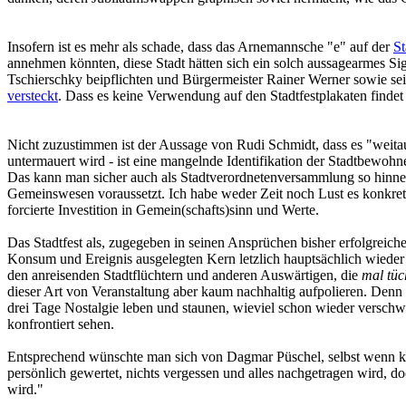
Insofern ist es mehr als schade, dass das Arnemannsche "e" auf der
St
annehmen könnten, diese Stadt hätten sich ein solch aussagearmes Si
Tschierschky beipflichten und Bürgermeister Rainer Werner sowie s
versteckt
. Dass es keine Verwendung auf den Stadtfestplakaten findet
Nicht zuzustimmen ist der Aussage von Rudi Schmidt, dass es "weitaus
untermauert wird - ist eine mangelnde Identifikation der Stadtbewohn
Das kann man sicher auch als Stadtverordnetenversammlung so hinneh
Gemeinswesen voraussetzt. Ich habe weder Zeit noch Lust es konkret au
forcierte Investition in Gemein(schafts)sinn und Werte.
Das Stadtfest als, zugegeben in seinen Ansprüchen bisher erfolgreiche
Konsum und Ereignis ausgelegten Kern letzlich hauptsächlich wieder
den anreisenden Stadtflüchtern und anderen Auswärtigen, die
mal tüc
dieser Art von Veranstaltung aber kaum nachhaltig aufpolieren. Denn d
drei Tage Nostalgie leben und staunen, wieviel schon wieder verschw
konfrontiert sehen.
Entsprechend wünschte man sich von Dagmar Püschel, selbst wenn klar i
persönlich gewertet, nichts vergessen und alles nachgetragen wird, 
wird."