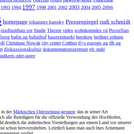
1997
2003
2006
1993
1994
1998
2001
2002
2004
2005
s
homepage
Pressespiegel
rudi schmidt
johannes hansky
stadtumbau ost
Porzellan
Studie
Theorie
video
wohnkomplex vii
llung
bahn ag
bahnhof
bauernmarkt
beeskow
berliner zeitung
edt
d+s europe ag
db ag
Christiane Nowak
city center
Cottbus
diskussionskultur
rt
dokumentationszentrum
efc stahl
andkreis oder-spree
e in der
Märkischen Oderzeitung geraten
: das in seiner Art
sich alle Beteiligten für die offizielle Verwendung des Hochhofen,
d deutlich die ästhetischen Vorstellungen aus einem Land vor unserer
eß, ist schon hervorzuheben. Letztlich kann man auch Ines Arnemann
ngeeignet ausfiel.