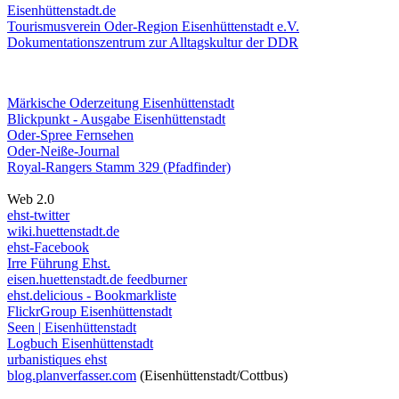
Eisenhüttenstadt.de
Tourismusverein Oder-Region Eisenhüttenstadt e.V.
Dokumentationszentrum
zur Alltagskultur der DDR
Märkische Oderzeitung Eisenhüttenstadt
Blickpunkt - Ausgabe Eisenhüttenstadt
Oder-Spree Fernsehen
Oder-Neiße-Journal
Royal-Rangers Stamm 329 (Pfadfinder)
Web 2.0
ehst-twitter
wiki.huettenstadt.de
ehst-Facebook
Irre Führung Ehst.
eisen.huettenstadt.de feedburner
ehst.delicious - Bookmarkliste
FlickrGroup Eisenhüttenstadt
Seen | Eisenhüttenstadt
Logbuch Eisenhüttenstadt
urbanistiques ehst
blog.planverfasser.com
(Eisenhüttenstadt/Cottbus)