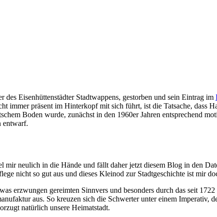
r des Eisenhüttenstädter Stadtwappens, gestorben und sein Eintrag im
icht immer präsent im Hinterkopf mit sich führt, ist die Tatsache, d
f deutschem Boden wurde, zunächst in den 1960er Jahren entsprechend mo
 entwarf.
el mir neulich in die Hände und fällt daher jetzt diesem Blog in den Dat
lege nicht so gut aus und dieses Kleinod zur Stadtgeschichte ist mir d
twas erzwungen gereimten Sinnvers und besonders durch das seit 1722 
nufaktur aus. So kreuzen sich die Schwerter unter einem Imperativ, d
orzugt natürlich unsere Heimatstadt.