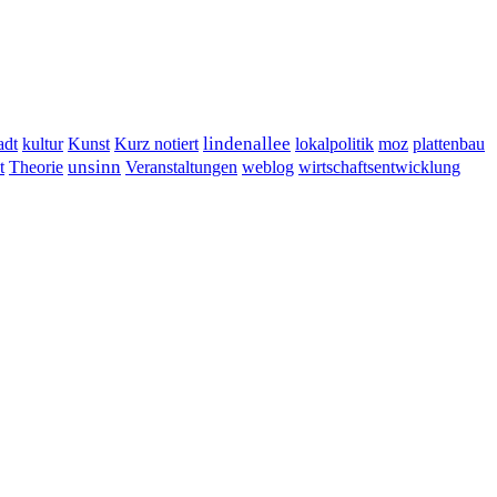
lindenallee
adt
kultur
Kunst
Kurz notiert
lokalpolitik
moz
plattenbau
t
unsinn
Veranstaltungen
Theorie
weblog
wirtschaftsentwicklung