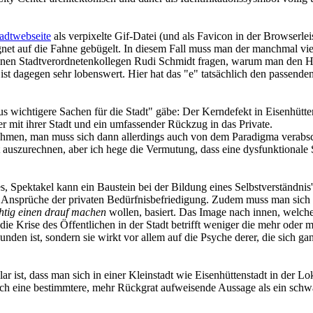
adtwebseite
als verpixelte Gif-Datei (und als Favicon in der Browserlei
gnet auf die Fahne gebügelt. In diesem Fall muss man der manchmal vie
einen Stadtverordnetenkollegen Rudi Schmidt fragen, warum man den 
 ist dagegen sehr lobenswert. Hier hat das "e" tatsächlich den passen
 wichtigere Sachen für die Stadt" gäbe: Der Kerndefekt in Eisenhütten
er mit ihrer Stadt und ein umfassender Rückzug in das Private.
men, man muss sich dann allerdings auch von dem Paradigma verabschi
szurechnen, aber ich hege die Vermutung, dass eine dysfunktionale Stad
s, Spektakel kann ein Baustein bei der Bildung eines Selbstverständnis'
 Ansprüche der privaten Bedürfnisbefriedigung. Zudem muss man sich 
htig einen drauf machen
wollen, basiert. Das Image nach innen, welche
ie Krise des Öffentlichen in der Stadt betrifft weniger die mehr oder m
unden ist, sondern sie wirkt vor allem auf die Psyche derer, die sich
st, dass man sich in einer Kleinstadt wie Eisenhüttenstadt in der Lokal
doch eine bestimmtere, mehr Rückgrat aufweisende Aussage als ein sch