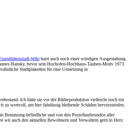
Eisenhüttenstadt-Wiki
harrt auch noch einer würdigen Ausgestaltung.
ass Hannes Hansky, bevor sein Hochofen-Hochhaus-Tauben-Motiv 1973
tivähnliche Stadtplaketten für eine Umsetzung in
enbestand. Ich hätte sie vor der Bildreproduktion vielleicht noch ein
och zu wertvoll, um hier fahrlässig bleibende Schäden hervorzurufen.
in Benutzung befindliche und von den Porzellanfreunden aller
en wir auch den aktuellen Bewohnern und Verwaltern gern in Herz