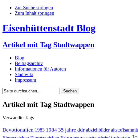
Zur Suche springen
Zum Inhalt springen
Eisenhüttenstadt Blog
Artikel mit Tag Stadtwappen
Blog
Beitragsarchiv
Informationen für Autoren
Stadtwiki
Impressum
Artikel mit Tag Stadtwappen
Verwandte Tags
Devotionalien
1984
35 jahre ddr
1983
abziehbilder
altstoffsamml
Jo
Erinnerung
industrie
Ehrenzeichen
Einsatzzeichen
ersttagsbrief