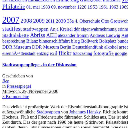
Philatelie
1953
01. mai 1983
09. november
1220
1961
1963
196
2007
2008
2009
2030
2011
35a
4. Oberschule Otto Grotewoh
stadtfest
stadtwappen
Anja Kreisel
ddr
eigenwahrnehmung
erinn
Abriss
AEH
Stadtplakette
alexander fromm
Andreas Ludwig
Ant
blog
besprechung
Bilanz
binnenschifffahrt
Bollwerk
Bolzplatz
bunde
DDR Museum
art
DDR Museum Berlin
Deutschlandfunk
alkohol
flickr
exil
fotografie
eisenhÃ¼ttenstadt
entzug
fotocasting
google
Stadtwappenpflege - in der Diskussion
Geschrieben von
Ben
in
Pressespiegel
Mittwoch, 29. November 2006
3 Kommentare
Das vielleicht großartigste Werk der Eisenhüttenstadt-Ikonographie ist
außergewöhnliche
Stadtwappen
von
Johannes Hansky
. Richtig kontr
Hochaus, Fluß und Friedenstaube führenden Schildes aus. Das ist nic
Zeit durch. Das der gern nach 1990 bis heute (Stichwort: Palastabris
danken, deren Jubiläumswappen graphisch soviel hermacht, wie das Cit