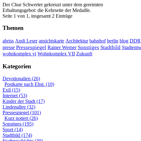
Der Chur Schwerter gekreuzt unter dem gereimten
Erhaltungsgebot: die Kehrseite der Medaille.
Seite 1 von 1, insgesamt 2 Einträge
Themen
DDR
abriss
Andi Leser
ansichtskarte
Architektur
bahnhof
berlin
blog
Sonstiges
presse
Pressespiegel
Rainer Werner
Stadtbild
Stadtent
Wohnkomplex VII
wohnkomplex vi
Zukunft
Kategorien
Devotionalien (26)
Postkarte nach Ehst. (10)
Exil (15)
Internet (53)
Kinder der Stadt (17)
Lindenallee (32)
Pressespiegel (101)
Kurz notiert (26)
Sonstiges (195)
Sport (14)
Stadtbild (174)
Stadtgeschichte (30)