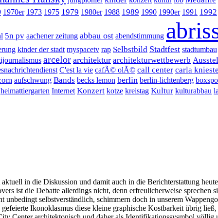
1979
1989
1992
9
1970er
1973
1975
1980er
1988
1990
1990er
1991
abris
abbau ost
5n pv
l
aachener zeitung
abendstimmung
Stadtfest
Selbstbild
erung
kinder der stadt
myspacetv
rap
stadtumbau
arcelor
architektur
architekturwettbewerb
Ausste
ijournalismus
call center
carla kniest
snachrichtendienst
C'est la vie
cafÃ© olÃ©
berlin
ecom
Bands
aufschwung
becks lemon
berlin-lichtenberg
boxspo
Konzert
Kultur
heimattiergarten
Internet
kotze
kreistag
kulturabbau
l
 aktuell in die Diskussion und damit auch in die Berichterstattung heut
overs ist die Debatte allerdings nicht, denn erfreulicherweise sprechen 
ht unbedingt selbstverständlich, schimmern doch in unserem Wappengol
s) gefeierte Ikonoklasmus diese kleine graphische Kostbarkeit übrig li
y Center architektonisch und daher als Identifikationssysmbol völlig u