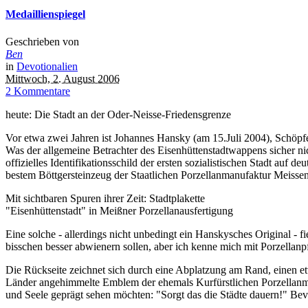
Medaillienspiegel
Geschrieben von
Ben
in
Devotionalien
Mittwoch, 2. August 2006
2 Kommentare
heute: Die Stadt an der Oder-Neisse-Friedensgrenze
Vor etwa zwei Jahren ist Johannes Hansky (am 15.Juli 2004), Schöpfe
Was der allgemeine Betrachter des Eisenhüttenstadtwappens sicher n
offizielles Identifikationsschild der ersten sozialistischen Stadt au
bestem Böttgersteinzeug der Staatlichen Porzellanmanufaktur Meissen
Mit sichtbaren Spuren ihrer Zeit: Stadtplakette
"Eisenhüttenstadt" in Meißner Porzellanausfertigung
Eine solche - allerdings nicht unbedingt ein Hanskysches Original - fi
bisschen besser abwienern sollen, aber ich kenne mich mit Porzellanpf
Die Rückseite zeichnet sich durch eine Abplatzung am Rand, einen e
Länder angehimmelte Emblem der ehemals Kurfürstlichen Porzellanma
und Seele geprägt sehen möchten: "Sorgt das die Städte dauern!" Bev