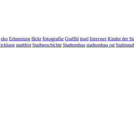
fotografie
Erinnerung
flickr
Graffiti
Internet
eko
insel
Kinder der St
wicklung
stadtumbau ost
Stalinstad
stadtfest
Stadtgeschichte
Stadtumbau