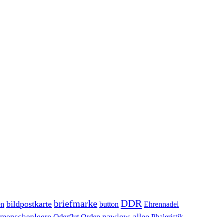
DDR
briefmarke
bildpostkarte
en
button
Ehrennadel
pawlow-allee
menschenleere
Oderflut
Orden
Phaleristik