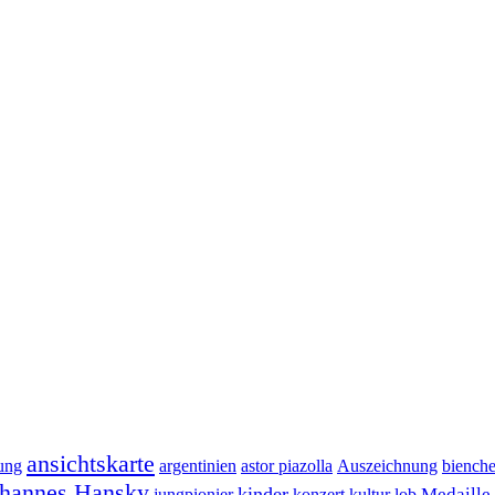
ansichtskarte
ung
argentinien
astor piazolla
Auszeichnung
biench
hannes Hansky
kinder
Medaille
jungpionier
konzert
kultur
lob