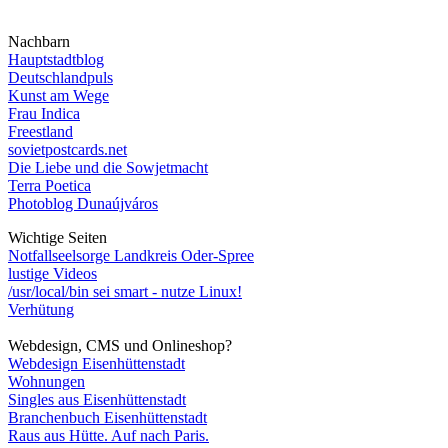
Nachbarn
Hauptstadtblog
Deutschlandpuls
Kunst am Wege
Frau Indica
Freestland
sovietpostcards.net
Die Liebe und die Sowjetmacht
Terra Poetica
Photoblog Dunaújváros
Wichtige Seiten
Notfallseelsorge Landkreis Oder-Spree
lustige Videos
/usr/local/bin sei smart - nutze Linux!
Verhütung
Webdesign, CMS und Onlineshop?
Webdesign Eisenhüttenstadt
Wohnungen
Singles aus Eisenhüttenstadt
Branchenbuch Eisenhüttenstadt
Raus aus Hütte. Auf nach Paris.