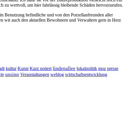
och zu wertvoll, um hier fahrlässig bleibende Schäden hervorzurufen.
in Benutzung befindliche und von den Porzellanfreunden aller
en wir auch den aktuellen Bewohnern und Verwaltern gern in Herz
lindenallee
presse
adt
kultur
Kunst
Kurz notiert
lokalpolitik
moz
unsinn
Veranstaltungen
ie
weblog
wirtschaftsentwicklung