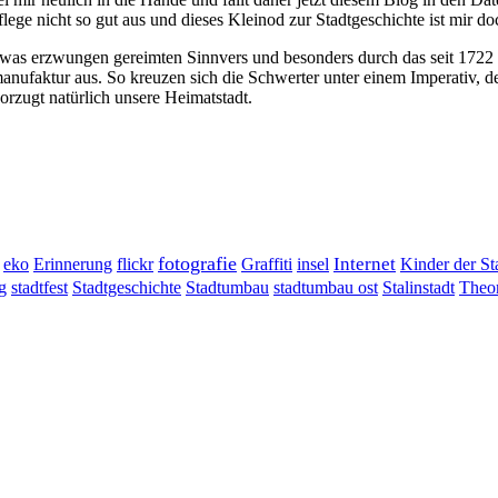
lege nicht so gut aus und dieses Kleinod zur Stadtgeschichte ist mir d
twas erzwungen gereimten Sinnvers und besonders durch das seit 1722 
nufaktur aus. So kreuzen sich die Schwerter unter einem Imperativ, d
orzugt natürlich unsere Heimatstadt.
fotografie
Erinnerung
flickr
Graffiti
Internet
eko
insel
Kinder der St
g
stadtumbau ost
Stalinstadt
stadtfest
Stadtgeschichte
Stadtumbau
Theor