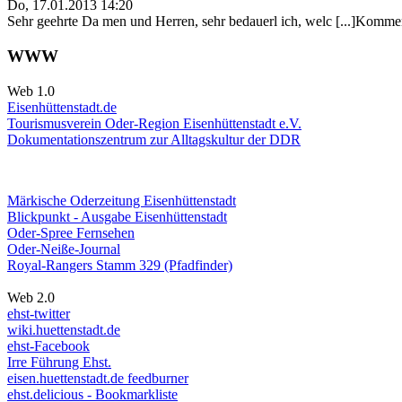
Do, 17.01.2013 14:20
Sehr geehrte Da men und Herren, sehr bedauerl ich, welc [...]Kommen
WWW
Web 1.0
Eisenhüttenstadt.de
Tourismusverein Oder-Region Eisenhüttenstadt e.V.
Dokumentationszentrum
zur Alltagskultur der DDR
Märkische Oderzeitung Eisenhüttenstadt
Blickpunkt - Ausgabe Eisenhüttenstadt
Oder-Spree Fernsehen
Oder-Neiße-Journal
Royal-Rangers Stamm 329 (Pfadfinder)
Web 2.0
ehst-twitter
wiki.huettenstadt.de
ehst-Facebook
Irre Führung Ehst.
eisen.huettenstadt.de feedburner
ehst.delicious - Bookmarkliste