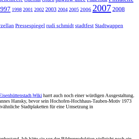
2007
1997
2008
2003
2006
1998
2001
2002
2004
2005
rzellan
Pressespiegel
rudi schmidt
stadtfest
Stadtwappen
Eisenhüttenstadt-Wiki
harrt auch noch einer würdigen Ausgestaltung.
ass Hannes Hansky, bevor sein Hochofen-Hochhaus-Tauben-Motiv 1973
tivähnliche Stadtplaketten für eine Umsetzung in
enbestand. Ich hätte sie vor der Bildreproduktion vielleicht noch ein