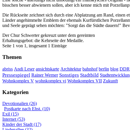
bisschen besser abwienern sollen, aber ich kenne mich mit Porzellanpf
Die Rückseite zeichnet sich durch eine Abplatzung am Rand, einen e
Länder angehimmelte Emblem der ehemals Kurfürstlichen Porzellanma
und Seele geprägt sehen möchten: "Sorgt das die Städte dauern!" Bev
Der Chur Schwerter gekreuzt unter dem gereimten
Erhaltungsgebot: die Kehrseite der Medaille.
Seite 1 von 1, insgesamt 1 Einträge
Themen
DDR
abriss
Andi Leser
ansichtskarte
Architektur
bahnhof
berlin
blog
Sonstiges
Pressespiegel
Rainer Werner
Stadtbild
Stadtentwicklun
Wohnkomplex VII
Wohnkomplex V
wohnkomplex vi
Zukunft
Kategorien
Devotionalien (26)
Postkarte nach Ehst. (10)
Exil (15)
Internet (53)
Kinder der Stadt (17)
Lindenallee (32)