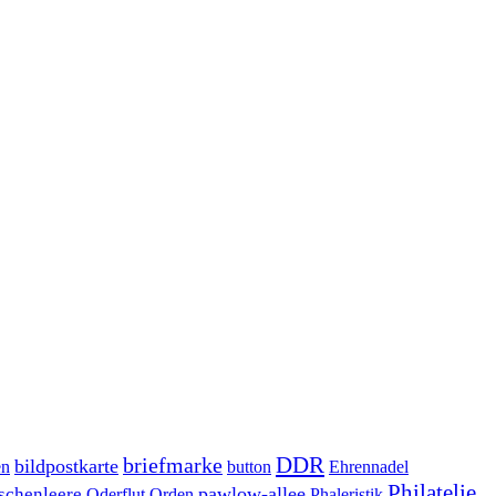
DDR
briefmarke
bildpostkarte
en
button
Ehrennadel
Philatelie
pawlow-allee
schenleere
Oderflut
Orden
Phaleristik