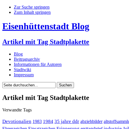
Zur Suche springen
Zum Inhalt springen
Eisenhüttenstadt Blog
Artikel mit Tag Stadtplakette
Blog
Beitragsarchiv
Informationen für Autoren
Stadtwiki
Impressum
Artikel mit Tag Stadtplakette
Verwandte Tags
Devotionalien
1984
35 jahre ddr
1983
abziehbilder
altstoffsamml
Erinnerung
industrie
Jo
Ehrenzeichen
Einsatzzeichen
ersttagsbrief