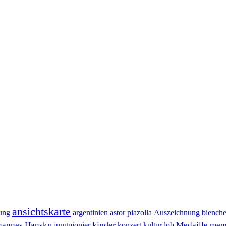
ansichtskarte
ung
argentinien
astor piazolla
Auszeichnung
biench
kinder
hannes Hansky
Medaille
men
jungpionier
konzert
kultur
lob