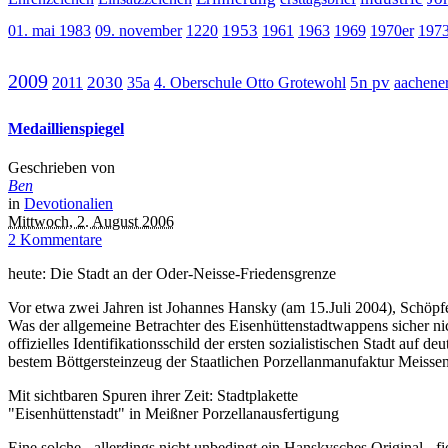
1953
01. mai 1983
09. november
1220
1961
1963
1969
1970er
197
2009
2030
5n pv
2011
35a
4. Oberschule Otto Grotewohl
aachener
Medaillienspiegel
Geschrieben von
Ben
in
Devotionalien
Mittwoch, 2. August 2006
2 Kommentare
heute: Die Stadt an der Oder-Neisse-Friedensgrenze
Vor etwa zwei Jahren ist Johannes Hansky (am 15.Juli 2004), Schöpfe
Was der allgemeine Betrachter des Eisenhüttenstadtwappens sicher n
offizielles Identifikationsschild der ersten sozialistischen Stadt au
bestem Böttgersteinzeug der Staatlichen Porzellanmanufaktur Meissen
Mit sichtbaren Spuren ihrer Zeit: Stadtplakette
"Eisenhüttenstadt" in Meißner Porzellanausfertigung
Eine solche - allerdings nicht unbedingt ein Hanskysches Original - fi