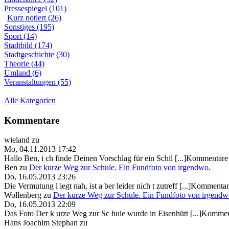
Pressespiegel (101)
Kurz notiert (26)
Sonstiges (195)
Sport (14)
Stadtbild (174)
Stadtgeschichte (30)
Theorie (44)
Umland (6)
Veranstaltungen (55)
Alle Kategorien
Kommentare
wieland
zu
Mo, 04.11.2013 17:42
Hallo Ben, i ch finde Deinen Vorschlag für ein Schil [...]Kommentare 
Ben
zu
Der kurze Weg zur Schule. Ein Fundfoto von irgendwo.
Do, 16.05.2013 23:26
Die Vermutung l iegt nah, ist a ber leider nich t zutreff [...]Kommentar
Wollenberg
zu
Der kurze Weg zur Schule. Ein Fundfoto von irgendw
Do, 16.05.2013 22:09
Das Foto Der k urze Weg zur Sc hule wurde in Eisenhütt [...]Kommen
Hans Joachim Stephan
zu