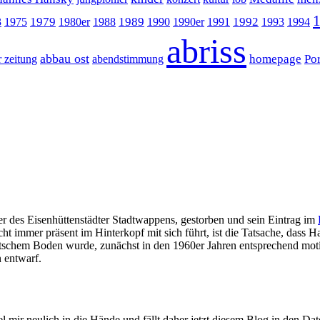
1979
1989
1992
3
1975
1980er
1988
1990
1990er
1991
1993
1994
abriss
abbau ost
homepage
Po
 zeitung
abendstimmung
r des Eisenhüttenstädter Stadtwappens, gestorben und sein Eintrag im
icht immer präsent im Hinterkopf mit sich führt, ist die Tatsache, d
f deutschem Boden wurde, zunächst in den 1960er Jahren entsprechend mo
 entwarf.
el mir neulich in die Hände und fällt daher jetzt diesem Blog in den Dat