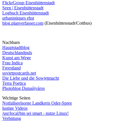
FlickrGroup Eisenhüttenstadt
Seen | Eisenhüttenstadt
Logbuch Eisenhüttenstadt
urbanistiques ehst
blog.planverfasser.com
(Eisenhüttenstadt/Cottbus)
Nachbarn
Hauptstadtblog
Deutschlandpuls
Kunst am Wege
Frau Indica
Freestland
sovietpostcards.net
Die Liebe und die Sowjetmacht
Terra Poetica
Photoblog Dunaújváros
Wichtige Seiten
Notfallseelsorge Landkreis Oder-Spree
lustige Videos
/usr/local/bin sei smart - nutze Linux!
Verhütung