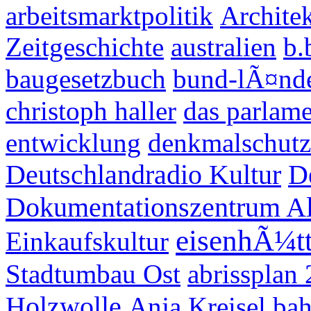
arbeitsmarktpolitik
Archite
Zeitgeschichte
australien
b.
baugesetzbuch
bund-lÃ¤nde
christoph haller
das parlam
entwicklung
denkmalschutz
Deutschlandradio Kultur
D
Dokumentationszentrum Al
eisenhÃ¼tt
Einkaufskultur
Stadtumbau Ost
abrissplan
Holzwolle
Anja Kreisel
bah