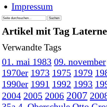
Impressum
Artikel mit Tag Laterne
Verwandte Tags
01. mai 1983
09. november
1970er
1973
1975
1979
19
1990er
1991
1992
1993
19
2007
200
2004
2005
2006
35a
4. Oberschule Otto Gr