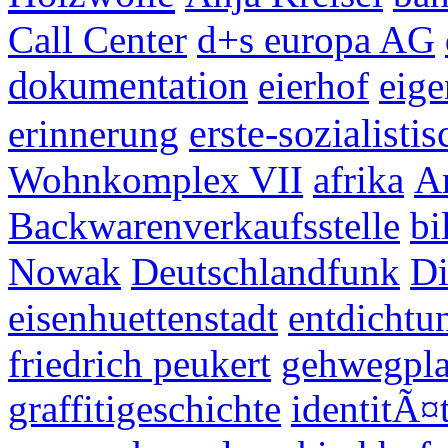
Call Center
d+s europa AG
dokumentation
eierhof
eig
erinnerung
erste-sozialistis
Wohnkomplex VII
afrika
A
Backwarenverkaufsstelle
bi
Nowak
Deutschlandfunk
Di
eisenhuettenstadt
entdichtu
friedrich peukert
gehwegpla
graffitigeschichte
identitÃ¤