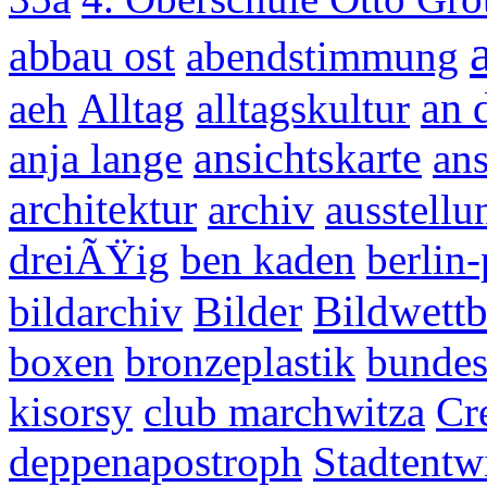
abbau ost
abendstimmung
aeh
Alltag
alltagskultur
an 
anja lange
ansichtskarte
ans
architektur
archiv
ausstellu
dreiÃŸig
ben kaden
berlin
Bildwett
bildarchiv
Bilder
boxen
bronzeplastik
bundes
kisorsy
club marchwitza
Cr
deppenapostroph
Stadtentw