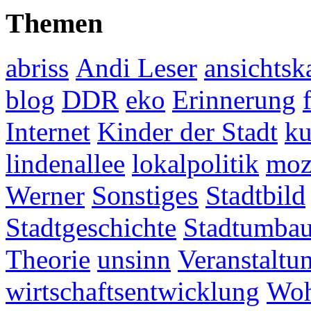
Themen
abriss
Andi Leser
ansichtsk
blog
DDR
eko
Erinnerung
Internet
Kinder der Stadt
ku
lindenallee
lokalpolitik
mo
Werner
Sonstiges
Stadtbild
Stadtgeschichte
Stadtumba
Theorie
unsinn
Veranstaltu
wirtschaftsentwicklung
Woh