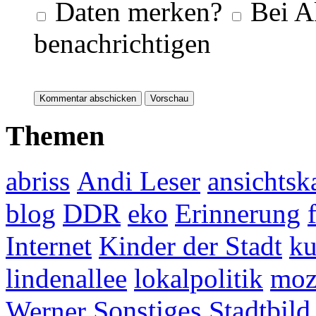
Daten merken?
Bei A
benachrichtigen
Themen
abriss
Andi Leser
ansichtsk
blog
DDR
eko
Erinnerung
Internet
Kinder der Stadt
ku
lindenallee
lokalpolitik
mo
Werner
Sonstiges
Stadtbild