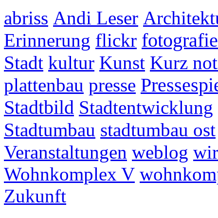
abriss
Andi Leser
Architekt
fotografie
Erinnerung
flickr
Stadt
kultur
Kunst
Kurz not
plattenbau
presse
Pressespi
Stadtbild
Stadtentwicklung
Stadtumbau
stadtumbau ost
Veranstaltungen
weblog
wir
Wohnkomplex V
wohnkomp
Zukunft