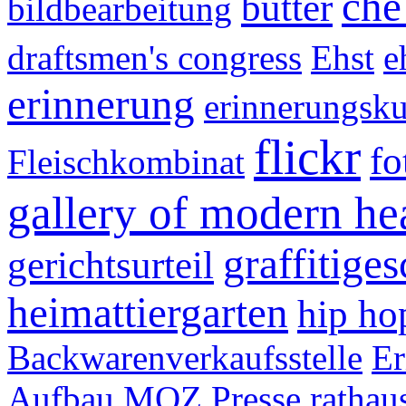
che
butter
bildbearbeitung
draftsmen's congress
Ehst
e
erinnerung
erinnerungsku
flickr
fo
Fleischkombinat
gallery of modern he
graffitige
gerichtsurteil
heimattiergarten
hip ho
Backwarenverkaufsstelle
Er
Aufbau
MOZ
Presse
rathau