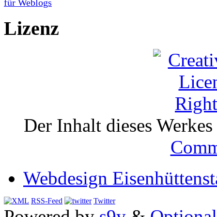
Lizenz
Der Inhalt dieses Werkes i
Comm
Webdesign Eisenhüttenst
RSS-Feed
Twitter
Powered by
s9y
&
Optional