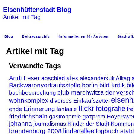
Eisenhüttenstadt Blog
Artikel mit Tag
Blog
Beitragsarchiv
Informationen für Autoren
Stadtwik
Artikel mit Tag
Verwandte Tags
Andi Leser
alex
abschied
alexanderkult
Alltag
a
Backwarenverkaufsstelle
berlin
bild-kritik
bi
club marchwitza
der vers
buchbesprechung
eisenh
wohnkomplex
diverses
Einkaufszettel
flickr
fotografie
Erinnerung
ende
fantasie
fr
friedrichshain
gastronomie
gazprom
Hoyerswe
johanna
journalismus
Kinder der Stadt
Komment
lindenallee
brandenburg 2008
logbuch stahl