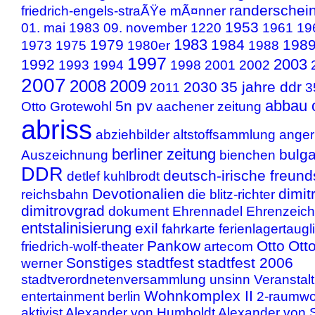
randerschei
friedrich-engels-straÃŸe
mÃ¤nner
1953
01. mai 1983
09. november
1220
1961
19
1983
1979
1984
198
1973
1975
1980er
1988
1997
2003
1992
1993
1994
1998
2001
2002
2007
2008
2009
2030
35 jahre ddr
2011
3
abbau 
5n pv
Otto Grotewohl
aachener zeitung
abriss
abziehbilder
altstoffsammlung
anger
berliner zeitung
bulga
Auszeichnung
bienchen
DDR
deutsch-irische freund
detlef kuhlbrodt
Devotionalien
dimit
reichsbahn
die blitz-richter
dimitrovgrad
dokument
Ehrennadel
Ehrenzeic
entstalinisierung
exil
fahrkarte
ferienlagertaugl
Pankow
Otto
Ott
friedrich-wolf-theater
artecom
Sonstiges
stadtfest
stadtfest 2006
werner
stadtverordnetenversammlung
unsinn
Veranstal
Wohnkomplex II
entertainment berlin
2-raumw
aktivist
Alexander von Humboldt
Alexander von 