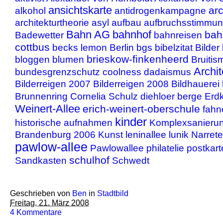
ansichtskarte
arc
alkohol
antidrogenkampagne
architekturtheorie
asyl
aufbau
aufbruchsstimmu
Bahn AG
bahnhof
bah
Badewetter
bahnreisen
cottbus
becks lemon
Berlin
bgs
bibelzitat
Bilder
brieskow-finkenheerd
bloggen
blumen
Bruitis
Archit
bundesgrenzschutz
coolness
dadaismus
Bilderreigen 2007
Bilderreigen 2008
Bildhauerei
Brunnenring
Cornelia Schulz
diehloer berge
Erd
Weinert-Allee
erich-weinert-oberschule
fah
kinder
historische aufnahmen
Komplexsanieru
Brandenburg 2006
Kunst
leninallee
lunik
Narrete
pawlow-allee
Pawlowallee
philatelie
postkart
schulhof
Sandkasten
Schwedt
Geschrieben von
Ben
in
Stadtbild
Freitag, 21. März 2008
4 Kommentare