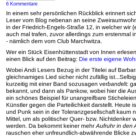
6 Kommentare
In einem sehr persönlichen Rückblick erinnert sic
Leser vom Blog nebenan an seine Zweiraumwoh
in der Friedrich-Engels-Straße 12, in welcher wir (
auch mal trafen, zuvor allerdings zum erstenmal 
- nämlich dem vom Club Marchwitza.
Wer ein Stück Eisenhüttenstadt von Innen erlesen
einen Blick auf den Beitrag:
Die erste eigene Wo
Wobei Andi Lesers Bezug in der Titelei auf Barba
gleichnamiges Lied sicher nicht zufällig ist...Selb
kurzeitig mit einer Band sozusagen ver
band
elt: g
bekannt, und dann als Pankow, wobei hier die A
ein schönes Beispiel für unangreifbare Sticheleie
Künstler gegen die Parteilichkeit darstellt. Heute 
und Punk sein in der Toleranzgesellschaft kaum 
Mittel, um als politischer Quer- bzw. Nichtdenk
werden. Da bekommt keiner mehr
Aufruhr in den
rauschen eher unfreundlich-abwährende Blicke 