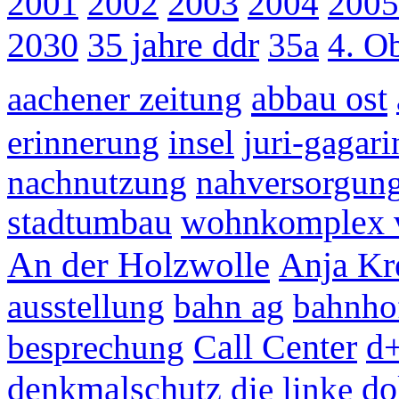
2003
2001
2002
2004
2005
2030
35 jahre ddr
35a
4. O
abbau ost
aachener zeitung
erinnerung
insel
juri-gagar
nachnutzung
nahversorgun
stadtumbau
wohnkomplex 
An der Holzwolle
Anja Kr
ausstellung
bahn ag
bahnho
besprechung
Call Center
d
denkmalschutz
do
die linke