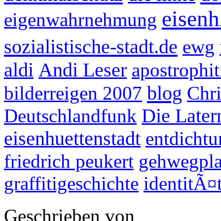
eisenh
eigenwahrnehmung
sozialistische-stadt.de
ewg
aldi
Andi Leser
apostrophit
blog
bilderreigen 2007
Chr
Deutschlandfunk
Die Late
eisenhuettenstadt
entdichtu
friedrich peukert
gehwegpla
graffitigeschichte
identitÃ¤
Geschrieben von