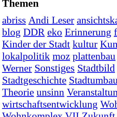
Themen
abriss
Andi Leser
ansichtsk
blog
DDR
eko
Erinnerung
Kinder der Stadt
kultur
Kun
lokalpolitik
moz
plattenbau
Werner
Sonstiges
Stadtbild
Stadtgeschichte
Stadtumba
Theorie
unsinn
Veranstaltu
wirtschaftsentwicklung
Woh
Wohnkomplex VII
Zukunft