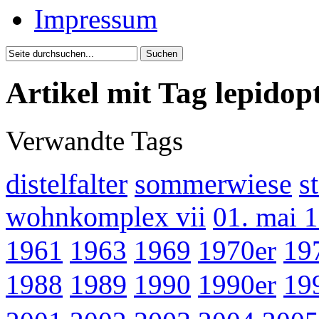
Impressum
Artikel mit Tag lepidop
Verwandte Tags
distelfalter
sommerwiese
s
wohnkomplex vii
01. mai 
1961
1963
1969
1970er
19
1988
1989
1990
1990er
19