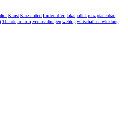
lindenallee
ltur
Kunst
Kurz notiert
lokalpolitik
moz
plattenbau
t
unsinn
Veranstaltungen
Theorie
weblog
wirtschaftsentwicklung