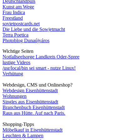
Deutschlandpuls
Kunst am Wege
Frau Indica
Freestland
sovietpostcards.net
Die Liebe und die Sowjetmacht
Terra Poetica
Photoblog Dunaújváros
Wichtige Seiten
Notfallseelsorge Landkreis Oder-Spree
lustige Videos
/usr/local/bin sei smart - nutze Linux!
Verhütung
Webdesign, CMS und Onlineshop?
Webdesign Eisenhüttenstadt
Wohnungen
Singles aus Eisenhüttenstadt
Branchenbuch Eisenhüttenstadt
Raus aus Hütte. Auf nach Paris.
Shopping-Tipps
Möbelkauf in Eisenhüttenstadt
Leuchten & Lampen