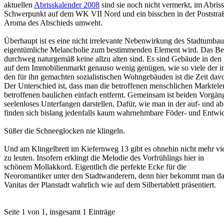
aktuellen
Abrisskalender 2008
sind sie noch nicht vermerkt, im Abris
Schwerpunkt auf dem WK VII Nord und ein bisschen in der Poststraße
Aroma des Abschieds umweht.
Überhaupt ist es eine nicht irrelevante Nebenwirkung des Stadtumba
eigentümliche Melancholie zum bestimmenden Element wird. Das Bewu
durchweg naturgemäß keine allzu alten sind. Es sind Gebäude in den 
auf dem Immobilienmarkt genauso wenig genügen, wie so viele der in
den für ihn gemachten sozialistischen Wohngebäuden ist die Zeit davon
Der Unterschied ist, dass man die betroffenen menschlichen Markte
betroffenen baulichen einfach entfernt. Gemeinsam ist beiden Vorgän
seelenloses Unterfangen darstellen. Dafür, wie man in der auf- und 
finden sich bislang jedenfalls kaum wahrnehmbare Föder- und Entwi
Süßer die Schneeglocken nie klingeln.
Und am Klingelbrett im Kiefernweg 13 gibt es ohnehin nicht mehr vi
zu leuten. Insofern erklingt die Melodie des Vorfrühlings hier in
schönem Mollakkord. Eigentlich die perfekte Ecke für die
Neoromantiker unter den Stadtwanderern, denn hier bekommt man d
Vanitas der Planstadt wahrlich wie auf dem Silbertablett präsentiert.
Seite 1 von 1, insgesamt 1 Einträge