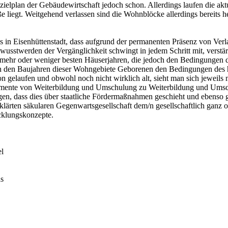
szielplan der Gebäudewirtschaft jedoch schon. Allerdings laufen die ak
 liegt. Weitgehend verlassen sind die Wohnblöcke allerdings bereits
us in Eisenhüttenstadt, dass aufgrund der permanenten Präsenz von Ve
sstwerden der Vergänglichkeit schwingt in jedem Schritt mit, verstä
mehr oder weniger besten Häuserjahren, die jedoch den Bedingungen de
 den Baujahren dieser Wohngebiete Geborenen den Bedingungen des hie
 gelaufen und obwohl noch nicht wirklich alt, sieht man sich jeweils m
lemente von Weiterbildung und Umschulung zu Weiterbildung und Umsc
gen, dass dies über staatliche Fördermaßnahmen geschieht und ebenso g
abklärten säkularen Gegenwartsgesellschaft dem/n gesellschaftlich ganz
cklungskonzepte.
el
as