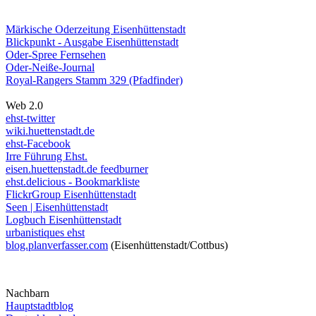
Märkische Oderzeitung Eisenhüttenstadt
Blickpunkt - Ausgabe Eisenhüttenstadt
Oder-Spree Fernsehen
Oder-Neiße-Journal
Royal-Rangers Stamm 329 (Pfadfinder)
Web 2.0
ehst-twitter
wiki.huettenstadt.de
ehst-Facebook
Irre Führung Ehst.
eisen.huettenstadt.de feedburner
ehst.delicious - Bookmarkliste
FlickrGroup Eisenhüttenstadt
Seen | Eisenhüttenstadt
Logbuch Eisenhüttenstadt
urbanistiques ehst
blog.planverfasser.com
(Eisenhüttenstadt/Cottbus)
Nachbarn
Hauptstadtblog