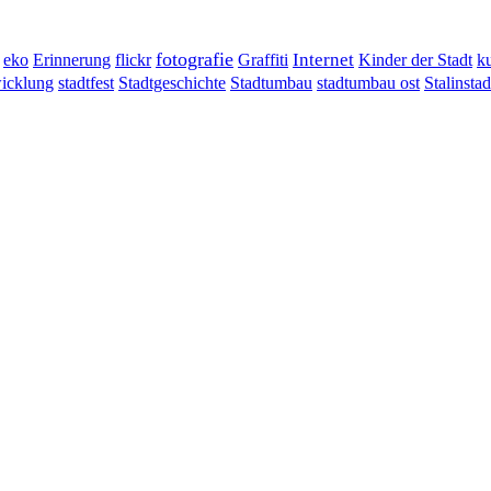
fotografie
Erinnerung
flickr
Graffiti
Internet
eko
Kinder der Stadt
ku
wicklung
stadtumbau ost
Stalinstad
stadtfest
Stadtgeschichte
Stadtumbau