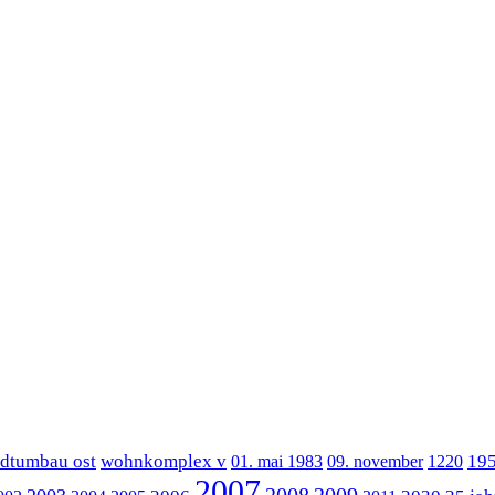
adtumbau ost
wohnkomplex v
19
01. mai 1983
09. november
1220
2007