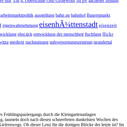
re ddr
5n pv
35a
4. Oberschule Otto Grotewohl
aachener zeitung
arbeitsmarktpolitik
ausstellung
bahn ag
bahnhof
Bauernmarkt
eisenhÃ¼ttenstadt
f
eisenzeit
eigenwahrnehmung
flickr
twicklung
ehst.tick
entwicklung der menschheit
fischfang
medent
witza
nachnutzung
nahversorgungszentrum
neandertal
ines Frühlingspaziergangs durch die Kleingartenanlagen
htig, taumeln doch nach diesen schneefreien dunkelsten Wochen des
iefernwegs. Ob dieser Lenz für die dortigen Blöcke der letzte ist? Im