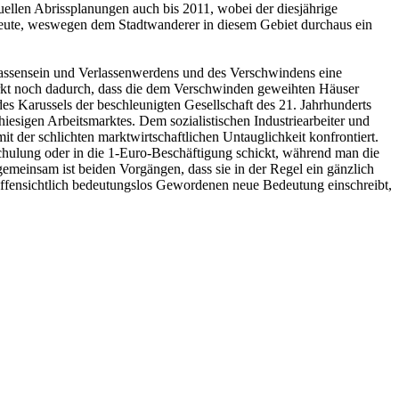
tuellen Abrissplanungen auch bis 2011, wobei der diesjährige
 heute, weswegen dem Stadtwanderer in diesem Gebiet durchaus ein
rlassensein und Verlassenwerdens und des Verschwindens eine
rkt noch dadurch, dass die dem Verschwinden geweihten Häuser
s Karussels der beschleunigten Gesellschaft des 21. Jahrhunderts
sigen Arbeitsmarktes. Dem sozialistischen Industriearbeiter und
it der schlichten marktwirtschaftlichen Untauglichkeit konfrontiert.
hulung oder in die 1-Euro-Beschäftigung schickt, während man die
emeinsam ist beiden Vorgängen, dass sie in der Regel ein gänzlich
 offensichtlich bedeutungslos Gewordenen neue Bedeutung einschreibt,