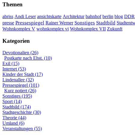
Themen
DDR
abriss
Andi Leser
ansichtskarte
Architektur
bahnhof
berlin
blog
Sonstiges
presse
Pressespiegel
Rainer Werner
Stadtbild
Stadtent
Wohnkomplex VII
Wohnkomplex V
wohnkomplex vi
Zukunft
Kategorien
Devotionalien (26)
Postkarte nach Ehst. (10)
Exil (15)
Internet (53)
Kinder der Stadt (17)
Lindenallee (32)
Pressespiegel (101)
Kurz notiert (26)
Sonstiges (195)
Sport (14)
Stadtbild (174)
Stadtgeschichte (30)
Theorie (44)
Umland (6)
Veranstaltungen (55)