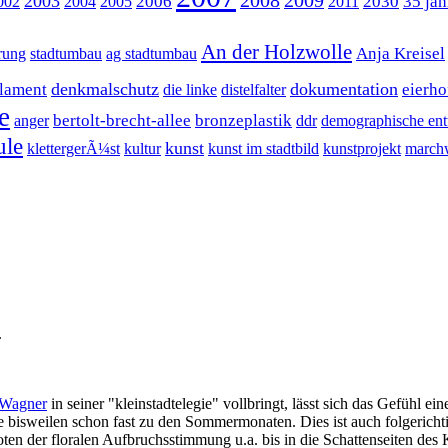
2008
2009
2003
2006
2030
35 jah
002
2004
2005
2011
An der Holzwolle
Anja Kreisel
rung
stadtumbau
ag stadtumbau
denkmalschutz
dokumentation
rlament
eierho
die linke
distelfalter
e
bertolt-brecht-allee
bronzeplastik
anger
ddr
demographische en
ule
kunst
klettergerÃ¼st
kultur
kunst im stadtbild
kunstprojekt
march
.
 Wagner
in seiner "kleinstadtelegie" vollbringt, lässt sich das Gefühl e
nde bisweilen schon fast zu den Sommermonaten. Dies ist auch folgeric
en der floralen Aufbruchsstimmung u.a. bis in die Schattenseiten des K