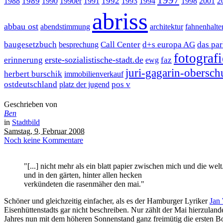
1989
1992
1988
1990
1990er
1991
1993
1994
1998
2001
2
abriss
abbau ost
abendstimmung
architektur
fahnenhalte
baugesetzbuch
Call Center
d+s europa AG
das pa
besprechung
fotografi
erste-sozialistische-stadt.de
erinnerung
faz
ewg
juri-gagarin-obersch
herbert burschik
immobilienverkauf
ostdeutschland
pos v
platz der jugend
Geschrieben von
Ben
in
Stadtbild
Samstag, 9. Februar 2008
Noch keine Kommentare
"[...] nicht mehr als ein blatt papier zwischen mich und die welt
und in den gärten, hinter allen hecken
verkündeten die rasenmäher den mai."
Schöner und gleichzeitig einfacher, als es der Hamburger Lyriker
Jan
Eisenhüttenstadts gar nicht beschreiben. Nur zählt der Mai hierzula
Jahres nun mit dem höheren Sonnenstand ganz freimütig die ersten Bot