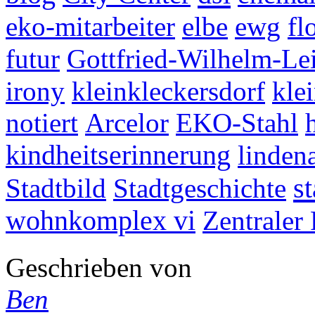
eko-mitarbeiter
elbe
ewg
fl
futur
Gottfried-Wilhelm-Le
irony
kleinkleckersdorf
kle
notiert
Arcelor
EKO-Stahl
kindheitserinnerung
lindena
s
Stadtbild
Stadtgeschichte
wohnkomplex vi
Zentraler 
Geschrieben von
Ben