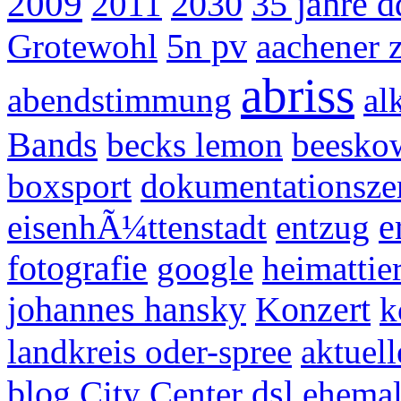
2009
2011
2030
35 jahre d
Grotewohl
5n pv
aachener 
abriss
abendstimmung
al
Bands
becks lemon
beesko
boxsport
dokumentationsze
eisenhÃ¼ttenstadt
entzug
e
fotografie
google
heimattie
johannes hansky
Konzert
k
landkreis oder-spree
aktuell
dsl
blog
City Center
ehemal