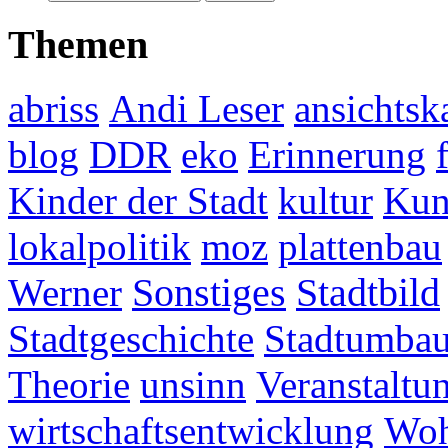
Themen
abriss
Andi Leser
ansichtsk
blog
DDR
eko
Erinnerung
Kinder der Stadt
kultur
Kun
lokalpolitik
moz
plattenbau
Werner
Sonstiges
Stadtbild
Stadtgeschichte
Stadtumba
Theorie
unsinn
Veranstaltu
wirtschaftsentwicklung
Woh