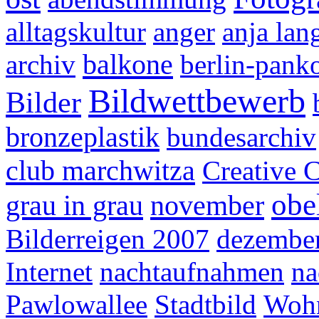
alltagskultur
anger
anja lan
balkone
archiv
berlin-pank
Bildwettbewerb
Bilder
bronzeplastik
bundesarchiv
club marchwitza
Creative
obe
grau in grau
november
Bilderreigen 2007
dezembe
Internet
nachtaufnahmen
na
Pawlowallee
Stadtbild
Wohn