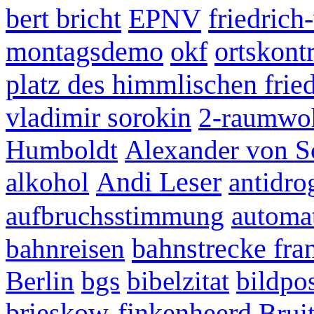
bert bricht
EPNV
friedrich
montagsdemo
okf
ortskontr
platz des himmlischen frie
vladimir sorokin
2-raumwo
Humboldt
Alexander von S
Andi Leser
alkohol
antidr
aufbruchsstimmung
automa
bahnstrecke fra
bahnreisen
Berlin
bgs
bibelzitat
bildpos
brieskow-finkenheerd
Brui