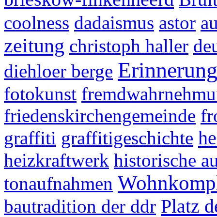
coolness
dadaismus
astor
au
zeitung
christoph haller
de
Erinnerun
diehloer berge
fotokunst
fremdwahrnehmu
friedenskirchengemeinde
f
he
graffiti
graffitigeschichte
heizkraftwerk
historische 
Wohnkompl
tonaufnahmen
Platz 
bautradition der ddr