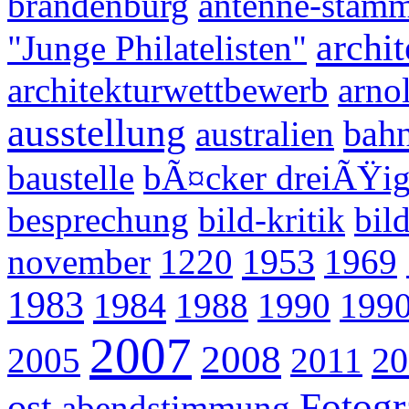
brandenburg
antenne-stamm
archit
"Junge Philatelisten"
architekturwettbewerb
arno
ausstellung
bahn
australien
baustelle
bÃ¤cker dreiÃŸi
besprechung
bild-kritik
bil
1953
november
1220
1969
1983
1984
1988
1990
1990
2007
2008
20
2005
2011
Fotogr
ost
abendstimmung