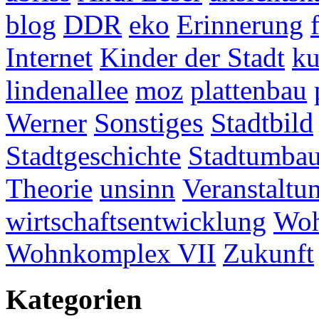
blog
DDR
eko
Erinnerung
Internet
Kinder der Stadt
ku
lindenallee
moz
plattenbau
Werner
Sonstiges
Stadtbild
Stadtgeschichte
Stadtumba
Theorie
unsinn
Veranstaltu
wirtschaftsentwicklung
Woh
Wohnkomplex VII
Zukunft
Kategorien