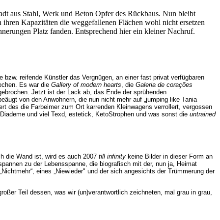
adt aus Stahl, Werk und Beton Opfer des Rückbaus. Nun bleibt
n ihren Kapazitäten die weggefallenen Flächen wohl nicht ersetzen
nnerungen Platz fanden. Entsprechend hier ein kleiner Nachruf.
 bzw. reifende Künstler das Vergnügen, an einer fast privat verfügbaren
rechen. Es war die
Gallery of modern hearts
, die
Galeria de corações
gebrochen. Jetzt ist der Lack ab, das Ende der sprühenden
eäugt von den Anwohnern, die nun nicht mehr auf „jumping like Tania
ert des die Farbeimer zum Ort karrenden Kleinwagens verrollert, vergossen
die Diademe und viel Texd, estetick, KetoStrophen und was sonst die
untrained
ch die Wand ist, wird es auch 2007
till infinity
keine Bilder in dieser Form an
pannen zu der Lebensspanne, die biografisch mit der, nun ja, Heimat
s „Nichtmehr“, eines „Niewieder" und der sich angesichts der Trümmerung der
großer Teil dessen, was wir (un)verantwortlich zeichneten, mal grau in grau,