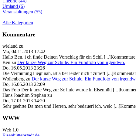
Theorie (44)
Umland (6)
Veranstaltungen (55)
Alle Kategorien
Kommentare
wieland
zu
Mo, 04.11.2013 17:42
Hallo Ben, i ch finde Deinen Vorschlag für ein Schil [...]Kommentare 
Ben
zu
Der kurze Weg zur Schule. Ein Fundfoto von irgendwo.
Do, 16.05.2013 23:26
Die Vermutung l iegt nah, ist a ber leider nich t zutreff [...]Kommentar
Wollenberg
zu
Der kurze Weg zur Schule. Ein Fundfoto von irgendw
Do, 16.05.2013 22:09
Das Foto Der k urze Weg zur Sc hule wurde in Eisenhütt [...]Kommen
Hans Joachim Stephan
zu
Do, 17.01.2013 14:20
Sehr geehrte Da men und Herren, sehr bedauerl ich, welc [...]Kommen
WWW
Web 1.0
Eisenhüttenstadt.de