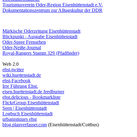
Tourismusverein Oder-Region Eisenhüttenstadt e.V.
Dokumentationszentrum
zur Alltagskultur der DDR
Märkische Oderzeitung Eisenhüttenstadt
Blickpunkt - Ausgabe Eisenhüttenstadt
Oder-Spree Fernsehen
Oder-Neiße-Journal
Royal-Rangers Stamm 329 (Pfadfinder)
Web 2.0
ehst-twitter
wiki.huettenstadt.de
ehst-Facebook
Irre Führung Ehst.
eisen.huettenstadt.de feedburner
ehst.delicious - Bookmarkliste
FlickrGroup Eisenhüttenstadt
Seen | Eisenhüttenstadt
Logbuch Eisenhüttenstadt
urbanistiques ehst
blog.planverfasser.com
(Eisenhüttenstadt/Cottbus)