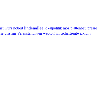
lindenallee
presse
st
Kurz notiert
lokalpolitik
moz
plattenbau
unsinn
Veranstaltungen
ie
weblog
wirtschaftsentwicklung