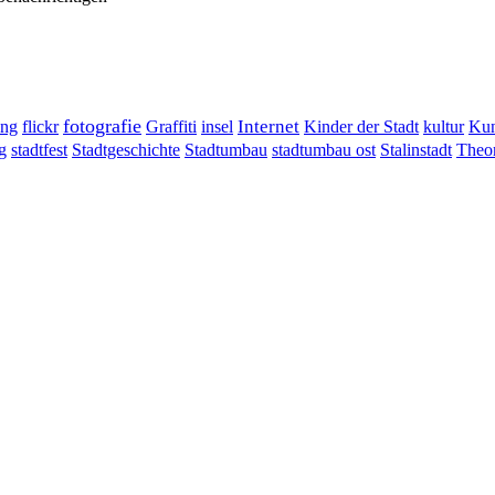
fotografie
ung
flickr
Graffiti
Internet
insel
Kinder der Stadt
kultur
Kun
g
stadtumbau ost
Stalinstadt
stadtfest
Stadtgeschichte
Stadtumbau
Theor