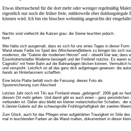
Etwas überraschend für die dort mehr oder weniger regelmäßig Malend
eigentlich nur noch die früher freie, mittlerweile eher duldungslega
können wird. Ich bin ein bisschen wehmütig angesichts der eingefall
Nachts sind vielleicht die Katzen grau: die Steine leuchten jedoch..
bunt.
Wer hätte sich ausgemalt, dass es sich für uns eines Tages in dieser Form 
Wand etwas Farbe ins Spiel des (Wochenend)lebens zu bringen bis sich nun
modernos
, die "Galerie der modernen Herzen" und – obwohl klar war, dass
Eisenhüttenstädter Moderne besiegelt und der Freibrief nutzlos. Es waren 
Cagnotto“ mit freier Bahn auf die Bahnanlagen blicken können. Vermutlich h
und versprüht. Letztlich ist all das ganz dick aufgetragen gewesen: die aut
hands
an Hinterlassnem schafften.
Eine letzte Platte behält noch die Fassung: dieses Foto als
Spurensicherung zum Abschied
Letztes Jahr noch mit Tiki aus Finnland etwas „gebirgend“. 2006 gab es f
diesem Ort mehr geben. Und damit gibt es auch einen – ganz persönlichen –
verbunden ist. Daher also bleibt ein kleiner melancholischer Schatten, der 
6-Jänner-Galerie auf die schwungvolle Frühlingshaftigkeit der zweiten Maienh
Zum Glück, auch für das Pflegen einer aufgeklärten Traurigkeit im Stile des k
mal in leuchtenden Farben an die Wand malten, dokumentiert in dieser kle