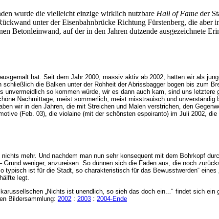
en wurde die vielleicht einzige wirklich nutzbare
Hall of Fame
der St
le Rückwand unter der Eisenbahnbrücke Richtung Fürstenberg, die aber i
enen Betonleinwand, auf der in den Jahren dutzende ausgezeichnete Eri
ausgemalt hat. Seit dem Jahr 2000, massiv aktiv ab 2002, hatten wir als junge
 schließlich die Balken unter der Rohheit der Abrissbagger bogen bis zum B
 es unvermeidlich so kommen würde, wir es dann auch kam, sind uns letztere 
schöne Nachmittage, meist sommerlich, meist misstrauisch und unverständig b
aben wir in den Jahren, die mit Streichen und Malen verstrichen, den Gegenw
omotive (Feb. 03), die violaine (mit der schönsten espoiranto) im Juli 2002, 
ast nichts mehr. Und nachdem man nun sehr konsequent mit dem Bohrkopf dur
 Grund weniger, anzureisen. So dünnen sich die Fäden aus, die noch zurücks
so typisch ist für die Stadt, so charakteristisch für das Bewusstwerden“ eine
älfte legt.
arussellschen „Nichts ist unendlich, so sieh das doch ein..." findet sich ein 
inen Bildersammlung:
2002
:
2003
:
2004-Ende