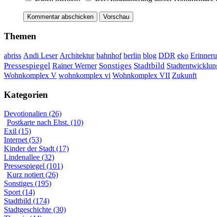
Themen
DDR
Erinner
abriss
Andi Leser
Architektur
bahnhof
berlin
blog
eko
Sonstiges
Pressespiegel
Rainer Werner
Stadtbild
Stadtentwicklun
Wohnkomplex VII
Wohnkomplex V
wohnkomplex vi
Zukunft
Kategorien
Devotionalien (26)
Postkarte nach Ehst. (10)
Exil (15)
Internet (53)
Kinder der Stadt (17)
Lindenallee (32)
Pressespiegel (101)
Kurz notiert (26)
Sonstiges (195)
Sport (14)
Stadtbild (174)
Stadtgeschichte (30)