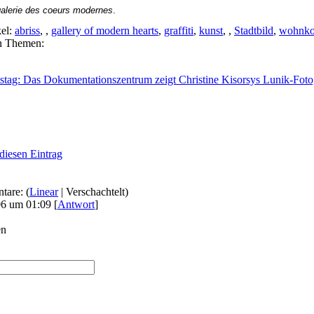
galerie des coeurs modernes
.
kel:
abriss
,
,
gallery of modern hearts
,
graffiti
,
kunst
,
,
Stadtbild
,
wohnko
en Themen:
stag: Das Dokumentationszentrum zeigt Christine Kisorsys Lunik-Foto
diesen Eintrag
tare: (
Linear
| Verschachtelt)
06 um 01:09
[
Antwort
]
en