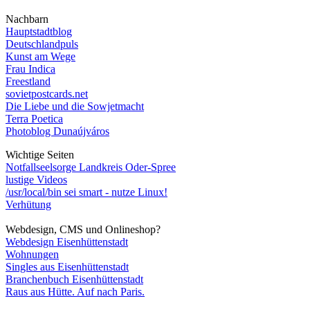
Nachbarn
Hauptstadtblog
Deutschlandpuls
Kunst am Wege
Frau Indica
Freestland
sovietpostcards.net
Die Liebe und die Sowjetmacht
Terra Poetica
Photoblog Dunaújváros
Wichtige Seiten
Notfallseelsorge Landkreis Oder-Spree
lustige Videos
/usr/local/bin sei smart - nutze Linux!
Verhütung
Webdesign, CMS und Onlineshop?
Webdesign Eisenhüttenstadt
Wohnungen
Singles aus Eisenhüttenstadt
Branchenbuch Eisenhüttenstadt
Raus aus Hütte. Auf nach Paris.