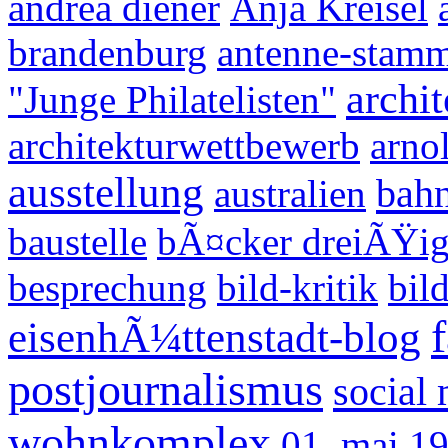
andrea diener
Anja Kreisel
brandenburg
antenne-stamm
archit
"Junge Philatelisten"
architekturwettbewerb
arno
ausstellung
bahn
australien
baustelle
bÃ¤cker dreiÃŸi
besprechung
bild-kritik
bil
eisenhÃ¼ttenstadt-blog
postjournalismus
social
wohnkomplex
01. mai 1