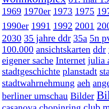
19
1969
1970er
1973
1975
1992
1990er
1991
2001
20
2030
35 jahre ddr
5n p
35a
100.000
ansichtskarten
ddr
eigener sache
Internet
julia
stadtgeschichte
planstadt
st
stadtwahrnehmung
aeh
ang
Bi
berliner umschau
Bilder
club 
casanova
chopinring