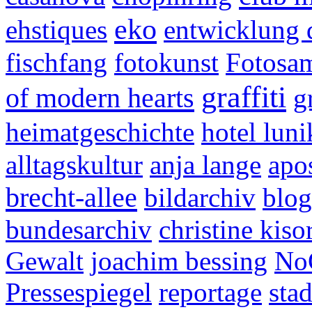
eko
ehstiques
entwicklung 
fischfang
fotokunst
Fotosa
graffiti
of modern hearts
g
heimatgeschichte
hotel luni
alltagskultur
anja lange
apos
brecht-allee
bildarchiv
blog
bundesarchiv
christine kiso
Gewalt
joachim bessing
No
Pressespiegel
reportage
sta