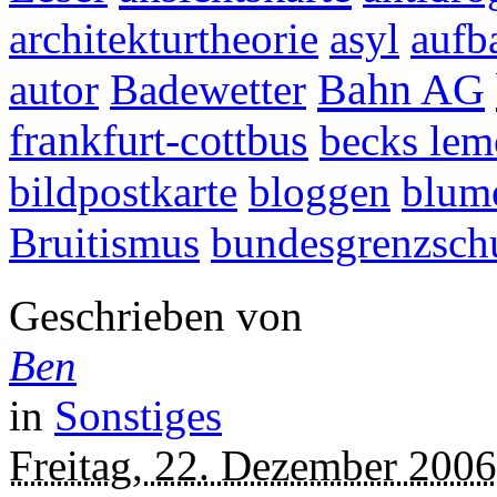
architekturtheorie
asyl
aufb
Bahn AG
autor
Badewetter
frankfurt-cottbus
becks le
bildpostkarte
bloggen
blum
Bruitismus
bundesgrenzsch
Geschrieben von
Ben
in
Sonstiges
Freitag, 22. Dezember 2006