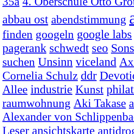
35a
4. Oberschule Otto Gr
abbau ost
abendstimmung
finden
googeln
google labs
pagerank
schwedt
seo
Sons
suchen
Unsinn
viceland
Ax
Cornelia Schulz
ddr
Devoti
Allee
industrie
Kunst
philat
raumwohnung
Aki Takase
a
Alexander von Schlippenba
ansichtskarte
Leser
antidr