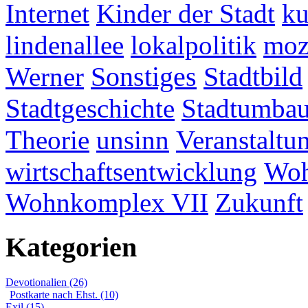
Internet
Kinder der Stadt
ku
lindenallee
lokalpolitik
mo
Werner
Sonstiges
Stadtbild
Stadtgeschichte
Stadtumba
Theorie
unsinn
Veranstaltu
wirtschaftsentwicklung
Woh
Wohnkomplex VII
Zukunft
Kategorien
Devotionalien (26)
Postkarte nach Ehst. (10)
Exil (15)