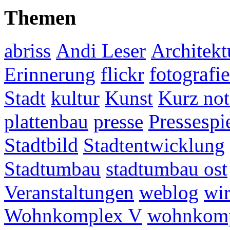
Themen
abriss
Andi Leser
Architekt
fotografie
Erinnerung
flickr
Stadt
kultur
Kunst
Kurz not
plattenbau
presse
Pressespi
Stadtbild
Stadtentwicklung
Stadtumbau
stadtumbau ost
Veranstaltungen
weblog
wir
Wohnkomplex V
wohnkomp