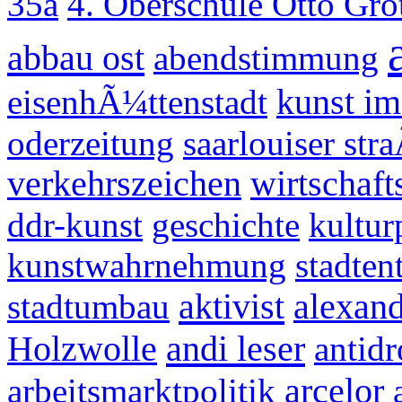
35a
4. Oberschule Otto Gr
abbau ost
abendstimmung
eisenhÃ¼ttenstadt
kunst im
oderzeitung
saarlouiser st
verkehrszeichen
wirtschaf
ddr-kunst
geschichte
kultur
kunstwahrnehmung
stadten
aktivist
stadtumbau
alexan
andi leser
Holzwolle
antid
arcelor
arbeitsmarktpolitik