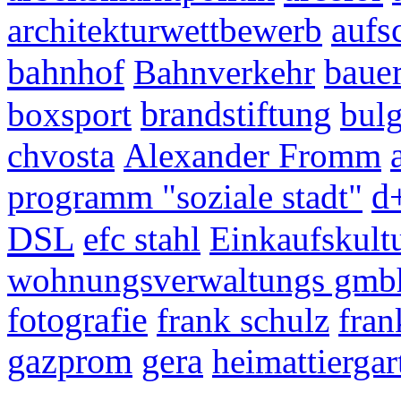
architekturwettbewerb
aufs
bahnhof
Bahnverkehr
baue
boxsport
brandstiftung
bulg
chvosta
Alexander Fromm
programm "soziale stadt"
d
DSL
efc stahl
Einkaufskult
wohnungsverwaltungs gmb
fotografie
frank schulz
fran
gazprom
gera
heimattiergar