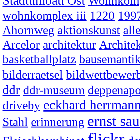
Stadtumbau Ost
Wohnkomp
wohnkomplex iii
1220
199
Ahornweg
aktionskunst
all
Arcelor
architektur
Architek
basketballplatz
bausemanti
bilderraetsel
bildwettbewer
ddr
ddr-museum
deppenapo
eckhard herrman
driveby
ernst sau
Stahl
erinnerung
flickr