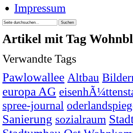
Impressum
Artikel mit Tag Wohnb
Verwandte Tags
Pawlowallee
Altbau
Bilder
europa AG
eisenhÃ¼ttenst
spree-journal
oderlandspieg
Sanierung
Stad
sozialraum