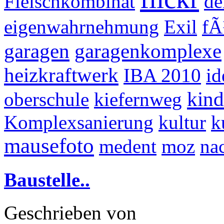
Fleischkombinat
de
eigenwahrnehmung
Exil
fÃ
garagen
garagenkomplexe
heizkraftwerk
IBA 2010
id
kind
oberschule
kiefernweg
Komplexsanierung
kultur
k
mausefoto
medent
moz
na
Baustelle..
Geschrieben von