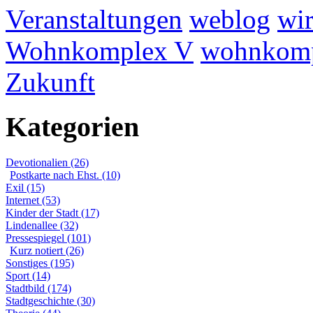
Veranstaltungen
weblog
wir
Wohnkomplex V
wohnkomp
Zukunft
Kategorien
Devotionalien (26)
Postkarte nach Ehst. (10)
Exil (15)
Internet (53)
Kinder der Stadt (17)
Lindenallee (32)
Pressespiegel (101)
Kurz notiert (26)
Sonstiges (195)
Sport (14)
Stadtbild (174)
Stadtgeschichte (30)