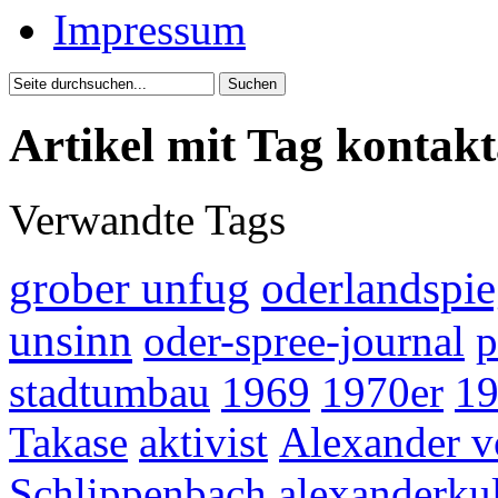
Impressum
Artikel mit Tag kontak
Verwandte Tags
grober unfug
oderlandspie
unsinn
oder-spree-journal
p
stadtumbau
1969
1970er
19
Takase
aktivist
Alexander 
Schlippenbach
alexanderkul