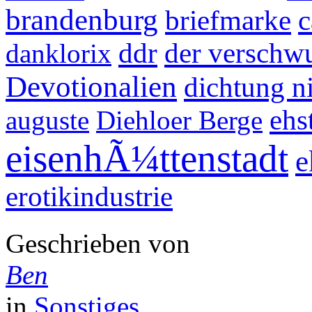
brandenburg
briefmarke
c
ddr
der versch
danklorix
Devotionalien
dichtung n
ehs
auguste
Diehloer Berge
eisenhÃ¼ttenstadt
e
erotikindustrie
Geschrieben von
Ben
in
Sonstiges