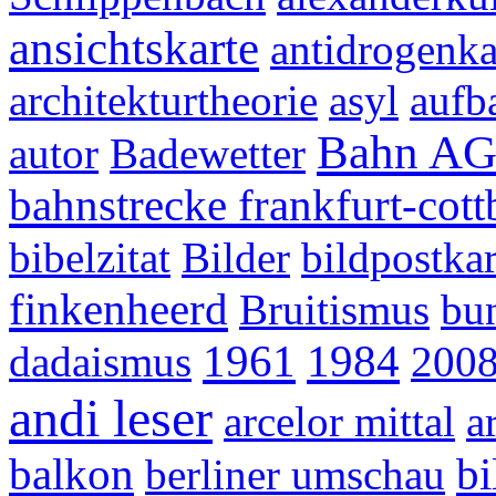
ansichtskarte
antidrogenk
architekturtheorie
asyl
aufb
Bahn A
autor
Badewetter
bahnstrecke frankfurt-cott
bibelzitat
Bilder
bildpostkar
finkenheerd
Bruitismus
bu
1961
1984
dadaismus
200
andi leser
arcelor mittal
a
balkon
bi
berliner umschau