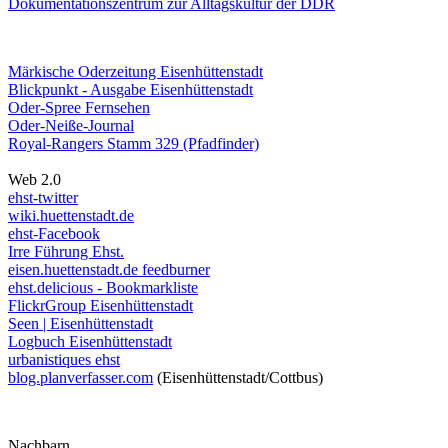
Dokumentationszentrum
zur Alltagskultur der DDR
Märkische Oderzeitung Eisenhüttenstadt
Blickpunkt - Ausgabe Eisenhüttenstadt
Oder-Spree Fernsehen
Oder-Neiße-Journal
Royal-Rangers Stamm 329 (Pfadfinder)
Web 2.0
ehst-twitter
wiki.huettenstadt.de
ehst-Facebook
Irre Führung Ehst.
eisen.huettenstadt.de feedburner
ehst.delicious - Bookmarkliste
FlickrGroup Eisenhüttenstadt
Seen | Eisenhüttenstadt
Logbuch Eisenhüttenstadt
urbanistiques ehst
blog.planverfasser.com
(Eisenhüttenstadt/Cottbus)
Nachbarn