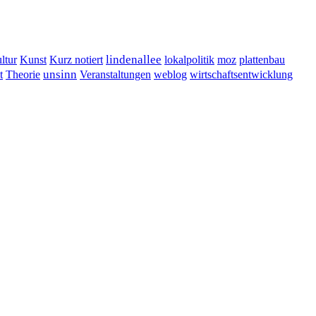
lindenallee
ltur
Kunst
Kurz notiert
lokalpolitik
moz
plattenbau
t
unsinn
Veranstaltungen
Theorie
weblog
wirtschaftsentwicklung