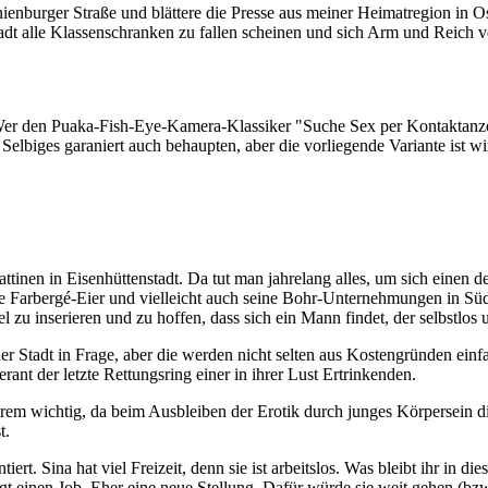
ienburger Straße und blättere die Presse aus meiner Heimatregion in Os
adt alle Klassenschranken zu fallen scheinen und sich Arm und Reich v
er den Puaka-Fish-Eye-Kamera-Klassiker "Suche Sex per Kontaktanzeige"
biges garaniert auch behaupten, aber die vorliegende Variante ist wir
tinen in Eisenhüttenstadt. Da tut man jahrelang alles, um sich einen 
arbergé-Eier und vielleicht auch seine Bohr-Unternehmungen in Südos
 zu inserieren und zu hoffen, dass sich ein Mann findet, der selbstlos
er Stadt in Frage, aber die werden nicht selten aus Kostengründen einf
rant der letzte Rettungsring einer in ihrer Lust Ertrinkenden.
xtrem wichtig, da beim Ausbleiben der Erotik durch junges Körpersein die
t.
iert. Sina hat viel Freizeit, denn sie ist arbeitslos. Was bleibt ihr in 
ngt einen Job. Eher eine neue Stellung. Dafür würde sie weit gehen (bzw.