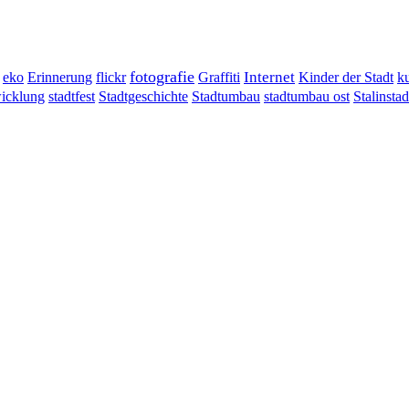
fotografie
Erinnerung
flickr
Graffiti
Internet
eko
Kinder der Stadt
ku
wicklung
stadtumbau ost
Stalinstad
stadtfest
Stadtgeschichte
Stadtumbau