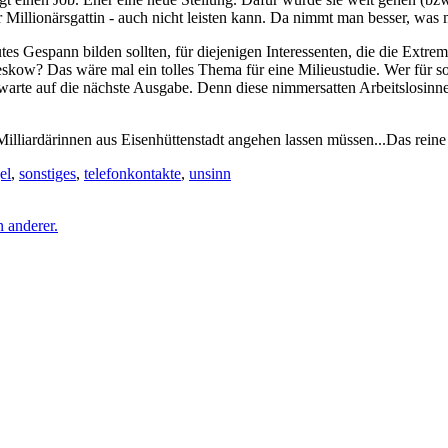
 Millionärsgattin - auch nicht leisten kann. Da nimmt man besser, was 
s Gespann bilden sollten, für diejenigen Interessenten, die die Extreme
Beeskow? Das wäre mal ein tolles Thema für eine Milieustudie. Wer für
 warte auf die nächste Ausgabe. Denn diese nimmersatten Arbeitslosin
Milliardärinnen aus Eisenhüttenstadt angehen lassen müssen...Das rei
el
,
sonstiges
,
telefonkontakte
,
unsinn
 anderer.