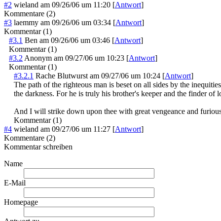
#2
wieland
am
09/26/06 um 11:20
[
Antwort
]
Kommentare (2)
#3
laemmy
am
09/26/06 um 03:34
[
Antwort
]
Kommentar (1)
#3.1
Ben
am
09/26/06 um 03:46
[
Antwort
]
Kommentar (1)
#3.2
Anonym
am
09/27/06 um 10:23
[
Antwort
]
Kommentar (1)
#3.2.1
Rache Blutwurst
am
09/27/06 um 10:24
[
Antwort
]
The path of the righteous man is beset on all sides by the inequiti
the darkness. For he is truly his brother's keeper and the finder of l
And I will strike down upon thee with great vengeance and furio
Kommentar (1)
#4
wieland
am
09/27/06 um 11:27
[
Antwort
]
Kommentare (2)
Kommentar schreiben
Name
E-Mail
Homepage