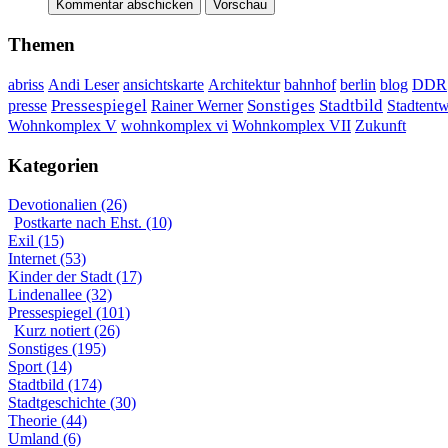
Themen
DDR
abriss
Andi Leser
ansichtskarte
Architektur
bahnhof
berlin
blog
Sonstiges
presse
Pressespiegel
Rainer Werner
Stadtbild
Stadtent
Wohnkomplex VII
Wohnkomplex V
wohnkomplex vi
Zukunft
Kategorien
Devotionalien (26)
Postkarte nach Ehst. (10)
Exil (15)
Internet (53)
Kinder der Stadt (17)
Lindenallee (32)
Pressespiegel (101)
Kurz notiert (26)
Sonstiges (195)
Sport (14)
Stadtbild (174)
Stadtgeschichte (30)
Theorie (44)
Umland (6)