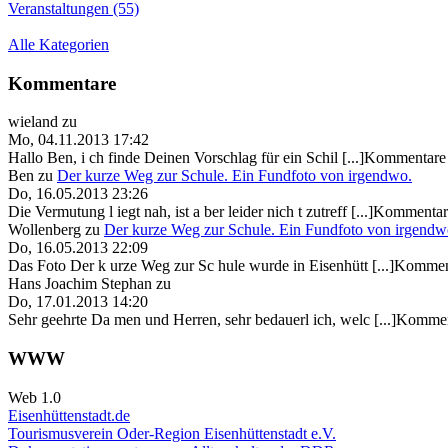
Veranstaltungen (55)
Alle Kategorien
Kommentare
wieland
zu
Mo, 04.11.2013 17:42
Hallo Ben, i ch finde Deinen Vorschlag für ein Schil [...]Kommentare
Ben
zu
Der kurze Weg zur Schule. Ein Fundfoto von irgendwo.
Do, 16.05.2013 23:26
Die Vermutung l iegt nah, ist a ber leider nich t zutreff [...]Kommentar
Wollenberg
zu
Der kurze Weg zur Schule. Ein Fundfoto von irgendw
Do, 16.05.2013 22:09
Das Foto Der k urze Weg zur Sc hule wurde in Eisenhütt [...]Kommen
Hans Joachim Stephan
zu
Do, 17.01.2013 14:20
Sehr geehrte Da men und Herren, sehr bedauerl ich, welc [...]Kommen
WWW
Web 1.0
Eisenhüttenstadt.de
Tourismusverein Oder-Region Eisenhüttenstadt e.V.