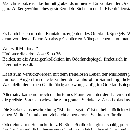
Manchmal sitze ich berlinmittig abends in meiner Einsamkeit der Oran
ganz Außergewöhnliches gestoßen: Die Stelle an der in Eisenhüttenst
Es handelt sich um den Kontaktanzeigenteil des Oderland-Spiegels. W
denn von den auf dem Ausriss präsentierten Nähegesuchen kann man Sel
Wer will Millionär?
Und wer die arbeitslose Sina 36.
Beides, so die Anzeigenkollektion im Oderlandspiegel, findet sich in
Eisenhüttenstadt.
Es ist zum Verrücktwerden mit dem freudlosen Leben der Millionärsgat
nur noch Augen für seine bezaubernde Lamborghini-Sammlung, dicke F
Was bleibt der armen Gattin übrig als zwangsläufig im Oderlandspiegel
Alternativ käme nur noch ein lüsternes Flanieren unter den Laternen d
die grellste Bordsteinschwalbe zum grauen Steinkauz. Also ist das Inse
Die Sozialstatusbeschreibung "Millionärsgattin" ist dabei natürlich e
einen Millionär und dann vielleicht einen armen Schlucker für die Lus
Oder eine arme Schluckerin, z.B. Sina, 36 die sich gleichspaltig präsent
der ihr alles mögliche besorgen soll, aber vielleicht aber nicht unbedi