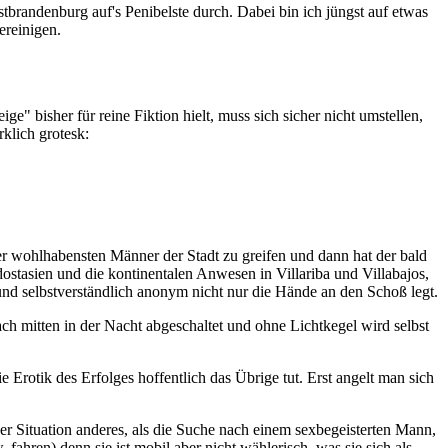
tbrandenburg auf's Penibelste durch. Dabei bin ich jüngst auf etwas
ereinigen.
 bisher für reine Fiktion hielt, muss sich sicher nicht umstellen,
klich grotesk:
der wohlhabensten Männer der Stadt zu greifen und dann hat der bald
tasien und die kontinentalen Anwesen in Villariba und Villabajos,
 und selbstverständlich anonym nicht nur die Hände an den Schoß legt.
ach mitten in der Nacht abgeschaltet und ohne Lichtkegel wird selbst
 Erotik des Erfolges hoffentlich das Übrige tut. Erst angelt man sich
dieser Situation anderes, als die Suche nach einem sexbegeisterten Mann,
 fahren) denn sie ist mobil aber nicht wählerisch, was sie sich als