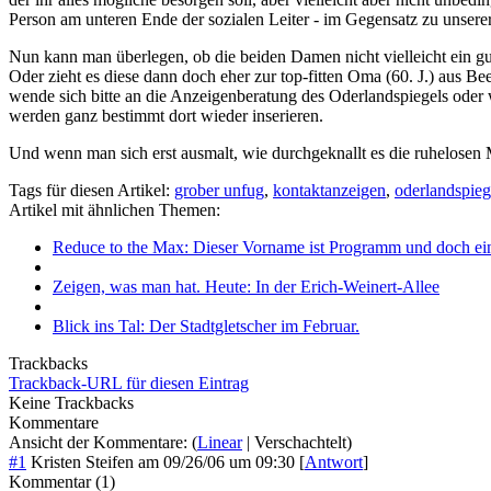
Person am unteren Ende der sozialen Leiter - im Gegensatz zu unserer
Nun kann man überlegen, ob die beiden Damen nicht vielleicht ein gute
Oder zieht es diese dann doch eher zur top-fitten Oma (60. J.) aus 
wende sich bitte an die Anzeigenberatung des Oderlandspiegels oder
werden ganz bestimmt dort wieder inserieren.
Und wenn man sich erst ausmalt, wie durchgeknallt es die ruhelosen 
Tags für diesen Artikel:
grober unfug
,
kontaktanzeigen
,
oderlandspieg
Artikel mit ähnlichen Themen:
Reduce to the Max: Dieser Vorname ist Programm und doch ein
Zeigen, was man hat. Heute: In der Erich-Weinert-Allee
Blick ins Tal: Der Stadtgletscher im Februar.
Trackbacks
Trackback-URL für diesen Eintrag
Keine Trackbacks
Kommentare
Ansicht der Kommentare: (
Linear
| Verschachtelt)
#1
Kristen Steifen
am
09/26/06 um 09:30
[
Antwort
]
Kommentar (1)