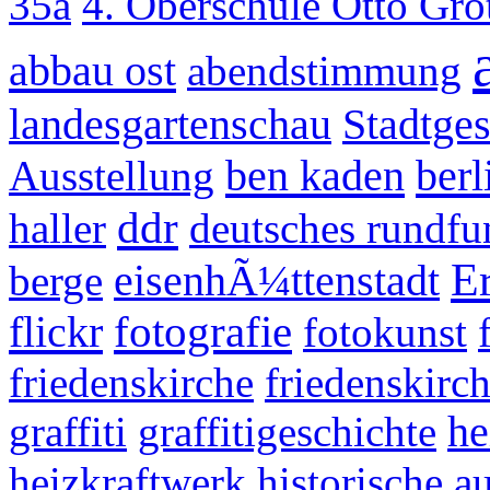
35a
4. Oberschule Otto Gr
abbau ost
abendstimmung
landesgartenschau
Stadtges
ben kaden
berl
Ausstellung
ddr
haller
deutsches rundfu
E
berge
eisenhÃ¼ttenstadt
flickr
fotografie
fotokunst
friedenskirche
friedenskir
graffiti
graffitigeschichte
he
heizkraftwerk
historische 