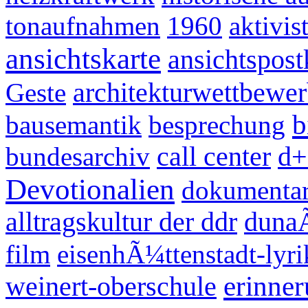
tonaufnahmen
1960
aktivis
ansichtskarte
ansichtspost
Geste
architekturwettbewe
b
bausemantik
besprechung
bundesarchiv
call center
d+
Devotionalien
dokumentar
alltragskultur der ddr
dunaÃ
film
eisenhÃ¼ttenstadt-lyri
erinne
weinert-oberschule