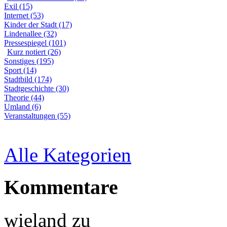
Exil (15)
Internet (53)
Kinder der Stadt (17)
Lindenallee (32)
Pressespiegel (101)
Kurz notiert (26)
Sonstiges (195)
Sport (14)
Stadtbild (174)
Stadtgeschichte (30)
Theorie (44)
Umland (6)
Veranstaltungen (55)
Alle Kategorien
Kommentare
wieland
zu