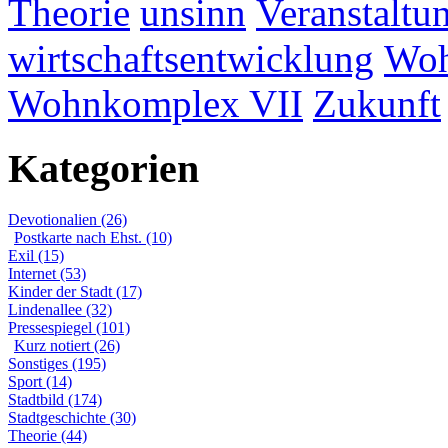
Theorie
unsinn
Veranstaltu
wirtschaftsentwicklung
Woh
Wohnkomplex VII
Zukunft
Kategorien
Devotionalien (26)
Postkarte nach Ehst. (10)
Exil (15)
Internet (53)
Kinder der Stadt (17)
Lindenallee (32)
Pressespiegel (101)
Kurz notiert (26)
Sonstiges (195)
Sport (14)
Stadtbild (174)
Stadtgeschichte (30)
Theorie (44)